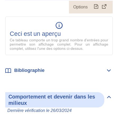
Options
Télécharg
Affich
le
table
en
mode
Ceci est un aperçu
compl
Ce tableau comporte un trop grand nombre d'entrées pour
permettre son affichage complet. Pour un affichage
complet, utilisez l'une des options ci-dessus.
Bibliographie
Dépli
Bibl
Comportement et devenir dans les
Dépli
milieux
Com
et
Dernière vérification le 26/03/2024
deve
dan