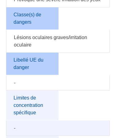
Classe(s) de
dangers
Lésions oculaires graves/irritation
oculaire
Libellé UE du
danger
-
Limites de
concentration
spécifique
-