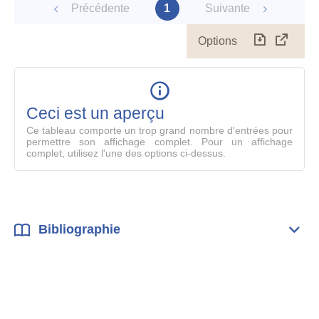
reconnus
Précédente
1
Suivante
Options
Télécharg
Affich
le
table
en
mode
Ceci est un aperçu
compl
Ce tableau comporte un trop grand nombre d'entrées pour
permettre son affichage complet. Pour un affichage
complet, utilisez l'une des options ci-dessus.
Bibliographie
Dépli
Bibl