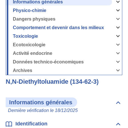
Informations générales
Ouvrir
/
Fermer
Physico-chimie
la
Ouvrir
rubrique
/
Informati
Fermer
Dangers physiques
générales
la
Ouvrir
rubrique
/
Physico-
Fermer
Comportement et devenir dans les milieux
chimie
la
Ouvrir
rubrique
/
Dangers
Fermer
Toxicologie
physique
la
Ouvrir
rubrique
/
Comport
Fermer
Ecotoxicologie
et
la
Ouvrir
devenir
rubrique
/
dans
Toxicolog
Fermer
les
Activité endocrine
la
milieux
Ouvrir
rubrique
/
Ecotoxico
Fermer
Données technico-économiques
la
Ouvrir
rubrique
/
Activité
Fermer
Archives
endocrin
la
Ouvrir
rubrique
/
Données
Fermer
technico-
N,N-Diethyltoluamide (134-62-3)
la
économi
rubrique
Archives
Informations générales
Dépli
Info
Dernière vérification le 18/12/2025
géné
Identification
Dépli