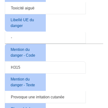
Toxicité aiguë
Libellé UE du
danger
-
Mention du
danger - Code
H315
Mention du
danger - Texte
Provoque une irritation cutanée