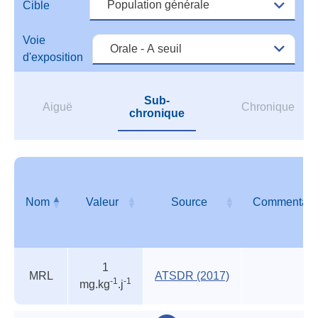
des
Cible
orga
reco
Voie
d'exposition
Sub-
Aiguë
Chronique
chronique
Nom
Valeur
Source
Commentair
Autres
Nom
Valeur
Source
Commentair
1
valeurs
MRL
ATSDR (2017)
-1
-1
mg.kg
.j
des
organismes