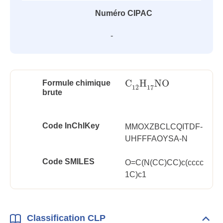
Numéro CIPAC
-
C
H
NO
Formule chimique
C
12
H
17
NO
12
17
brute
Code InChlKey
MMOXZBCLCQITDF-
UHFFFAOYSA-N
Code SMILES
O=C(N(CC)CC)c(cccc
1C)c1
Classification CLP
Dépli