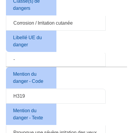
Classe(s) de
dangers
Corrosion / Irritation cutanée
Libellé UE du
danger
-
Mention du
danger - Code
H319
Mention du
danger - Texte
Provoque une sévère irritation des yeux