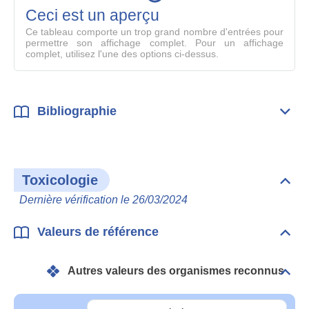
mode
Ceci est un aperçu
compl
Ce tableau comporte un trop grand nombre d'entrées pour
permettre son affichage complet. Pour un affichage
complet, utilisez l'une des options ci-dessus.
Bibliographie
Dépli
Bibl
Toxicologie
Dépli
Toxi
Dernière vérification le 26/03/2024
Valeurs de référence
Dépli
Vale
de
Autres valeurs des organismes reconnus
réfé
Dépli
Autr
vale