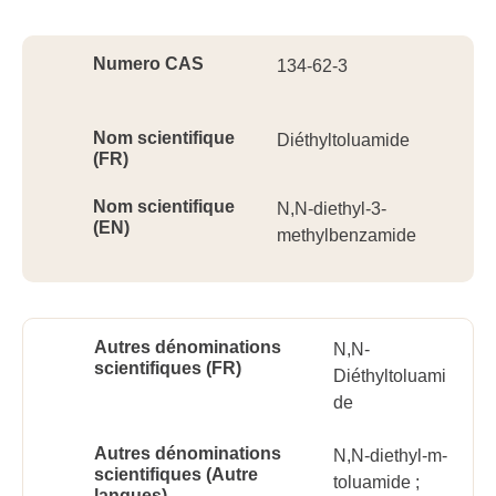
Ident
Numero CAS
134-62-3
Nom scientifique
Diéthyltoluamide
(FR)
Nom scientifique
N,N-diethyl-3-
(EN)
methylbenzamide
Autres dénominations
N,N-
scientifiques (FR)
Diéthyltoluami
de
Autres dénominations
N,N-diethyl-m-
scientifiques (Autre
toluamide ;
langues)