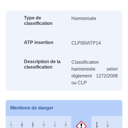
Class
CLP
Type de
Harmonisée
classification
ATP insertion
CLP00/ATP14
Description de la
Classification
classification
harmonisée selon
réglement 1272/2008
ou CLP
Mentions de danger