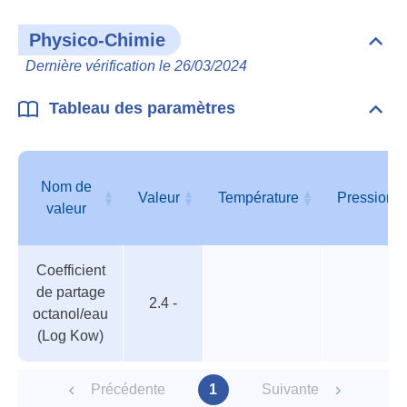
Physico-Chimie
Dépli
Phys
Dernière vérification le 26/03/2024
Chim
Tableau des paramètres
Dépli
Tabl
des
para
Nom de
Valeur
Température
Pression
valeur
Tableau
Nom de
Valeur
Température
Pression
Coefficient
des
valeur
de partage
paramètres
2.4 -
octanol/eau
(Log Kow)
Précédente
1
Suivante