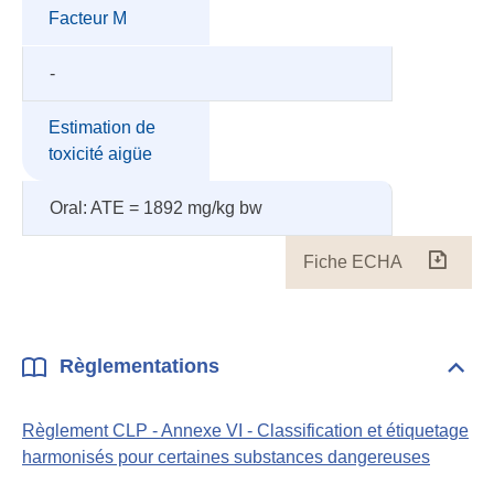
Facteur M
-
Estimation de
toxicité aigüe
Oral: ATE = 1892 mg/kg bw
Fiche ECHA
Fiche
ECH
Règlementations
Dépli
Règl
Règlement CLP - Annexe VI - Classification et étiquetage
harmonisés pour certaines substances dangereuses