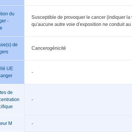
tion du
Susceptible de provoquer le cancer (indiquer la 
er -
qu'aucune autre voie d'exposition ne conduit a
te
se(s) de
Cancerogénicité
gers
llé UE
-
danger
tes de
entration
-
ifique
teur M
-