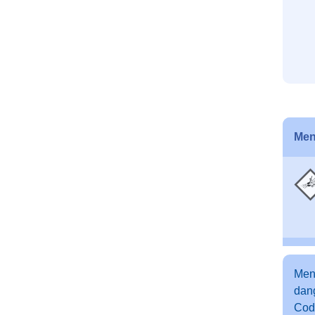
Men
Men
dang
Cod