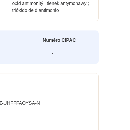
oxid antimonitý ; tlenek antymonawy ;
trióxido de diantimonio
Numéro CIPAC
-
-UHFFFAOYSA-N