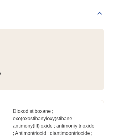
Informations
générales
Déplier/replier
Identification
e
Dioxodistiboxane ;
oxo(oxostibanyloxy)stibane ;
antimony(III) oxide ; antimoniy trioxide
; Antimontrioxid ; diantimoontrioxide ;