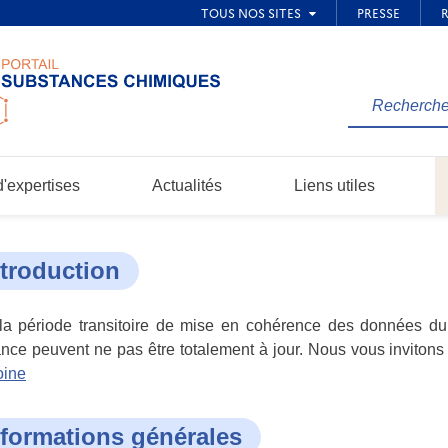
Rechercher
une
information
dans
'expertises
Actualités
Liens utiles
le
site...
ntroduction
a période transitoire de mise en cohérence des données du p
nce peuvent ne pas être totalement à jour. Nous vous invitons 
oine
nformations générales