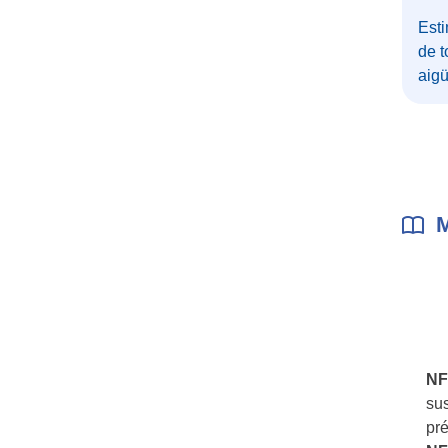
Esti
de t
aig
M
NF
sus
pré