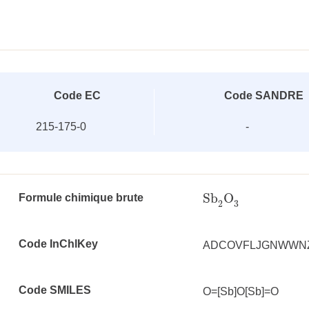
Code EC
Code SANDRE
215-175-0
-
Sb
O
Formule chimique brute
Sb
2
O
3
3
2
Code InChlKey
ADCOVFLJGNWWNZ
Code SMILES
O=[Sb]O[Sb]=O