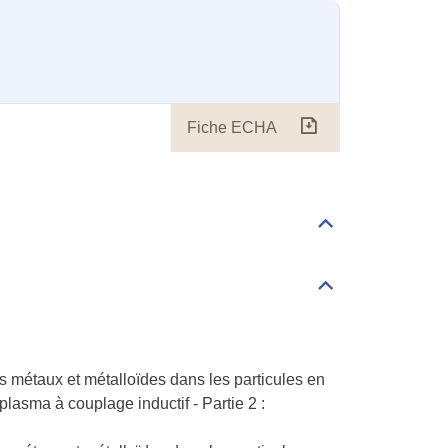
Fiche ECHA
Fiche
ECHA
Déplier/replier
Méthodes
analytiques
Déplier/replier
Air
es métaux et métalloïdes dans les particules en
lasma à couplage inductif - Partie 2 :