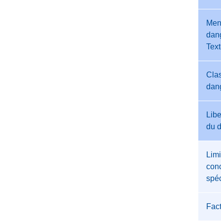
Men
dang
Tex
Clas
dan
Libe
du 
Limi
conc
spéc
Fac