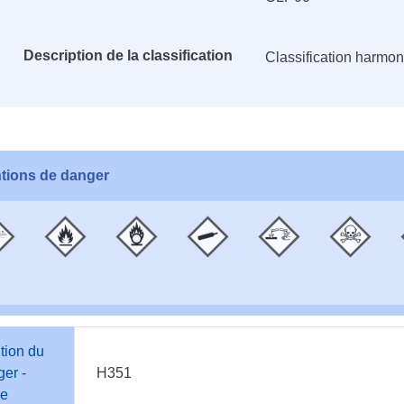
Description de la classification
Classification harmo
tions de danger
tion du
er -
H351
e