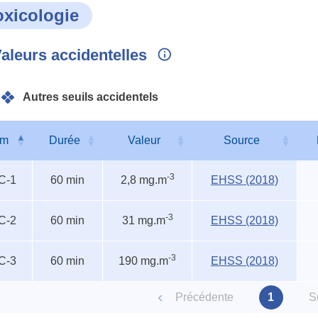
oxicologie
aleurs accidentelles
Autres seuils accidentels
om
Durée
Valeur
Source
s
om
Durée
Valeur
Source
-3
C-1
60 min
2,8 mg.m
EHSS (2018)
entels
-3
C-2
60 min
31 mg.m
EHSS (2018)
-3
C-3
60 min
190 mg.m
EHSS (2018)
Précédente
1
S