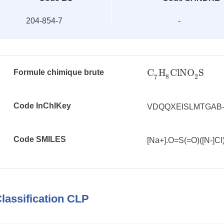
204-854-7
-
C
H
ClNO
S
Formule chimique brute
C
7
H
8
ClNO
2
S
8
2
7
Code InChlKey
VDQQXEISLMTGAB
Code SMILES
[Na+].O=S(=O)([N-]
lassification CLP