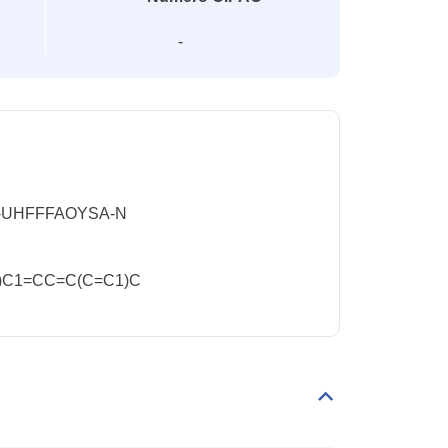
-
-UHFFFAOYSA-N
Cl)C1=CC=C(C=C1)C
Déplier/replier
Classification
CLP