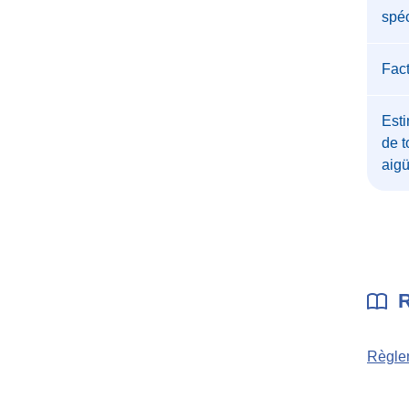
spéc
Fac
Esti
de t
aig
R
Règlem