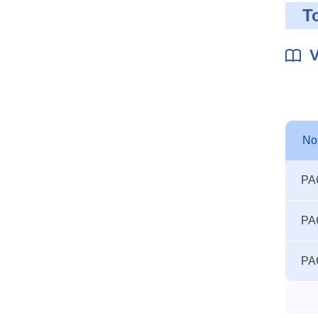
T
V
N
Autre
N
PA
seuils
accid
PA
PA