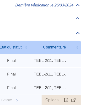
Dernière vérification le 26/03/2024
Déplier/replier
Toxicologie
Déplier/replier
Valeurs
accidentelles
Déplier/replier
Autres
seuils
accidentels
Etat du statut
Commentaire
Etat du statut
Commentaire
Final
TEEL-2/11, TEEL-3/6, rat oral LD50
Final
TEEL-2/11, TEEL-3/6, rat oral LD50
Final
TEEL-2/11, TEEL-3/6, rat oral LD50
Options
uivante
Télécharger
Afficher
le