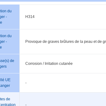
tion du
er -
H314
e
tion du
er -
Provoque de graves brûlures de la peau et de g
te
se(s) de
Corrosion / Irritation cutanée
gers
llé UE
-
danger
tes de
entration
-