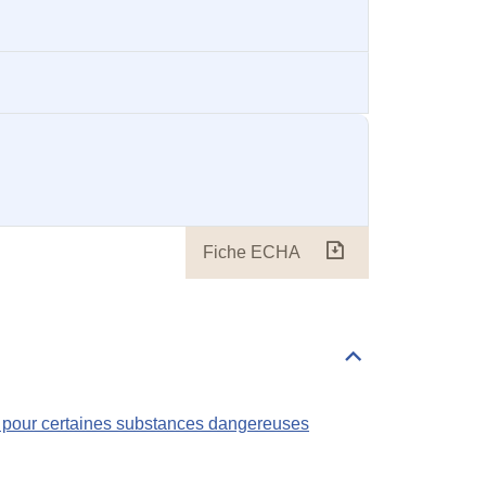
Fiche ECHA
Fiche
ECHA
Déplier/replier
Règlementations
s pour certaines substances dangereuses