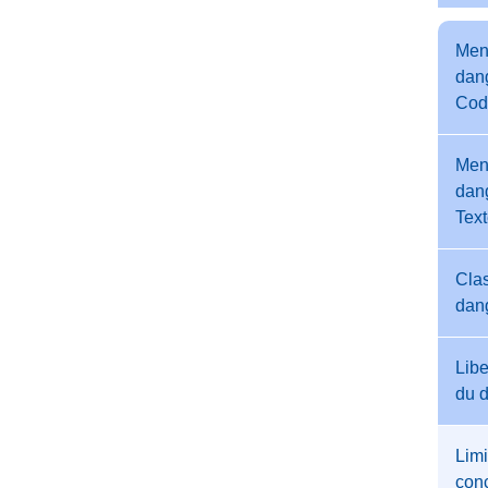
Men
dang
Cod
Men
dang
Tex
Clas
dan
Libe
du 
Limi
conc