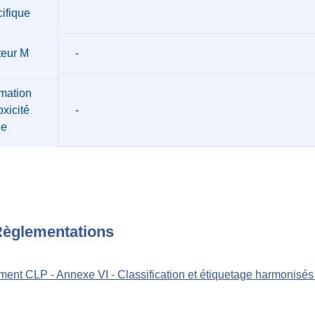
ifique
teur M
-
mation
oxicité
-
üe
èglementations
ent CLP - Annexe VI - Classification et étiquetage harmonisé