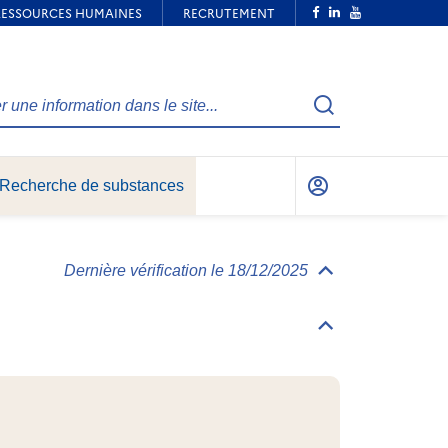
Recherche
Recherche de substances
Mon
compte
Dernière vérification le 18/12/2025
Déplier/replier
Informations
générales
Déplier/replier
Identification