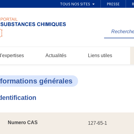
Rechercher
une
information
dans
'expertises
Actualités
Liens utiles
le
site...
nformations générales
dentification
Numero CAS
127-65-1