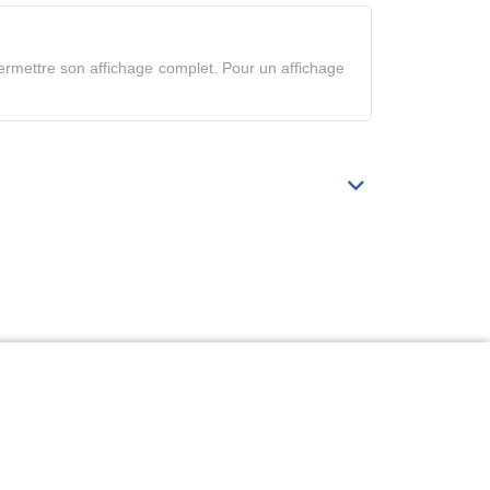
tableau
en
rmettre son affichage complet. Pour un affichage
mode
complet
Déplier/replier
Bibliographie