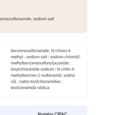
zenesulfonamide, sodium salt
benzenesulfonamide, N-chloro-4-
methyl-, sodium salt ; sodium chloro(4-
methylbenzenesulfonyl)azanide ;
tosylchloramide sodium ; N-chlor-4-
methylbenzen-1-sulfonamid, sodná
sůl ; natrio tozilchloramidas ;
tosilcloramida sódica
Numéro CIPAC