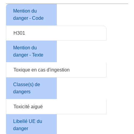
Mention du
danger - Code
H301
Mention du
danger - Texte
Toxique en cas d'ingestion
Classe(s) de
dangers
Toxicité aiguë
Libellé UE du
danger