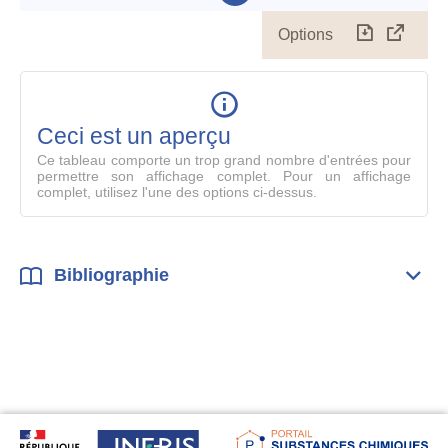
Options
Télécharg
Affich
le
table
en
mode
Ceci est un aperçu
compl
Ce tableau comporte un trop grand nombre d'entrées pour
permettre son affichage complet. Pour un affichage
complet, utilisez l'une des options ci-dessus.
Bibliographie
Dépli
Bibl