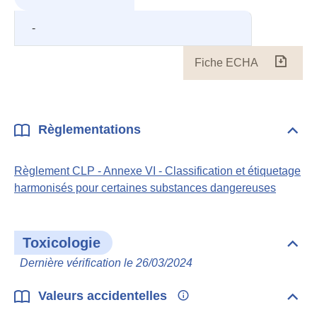
-
Fiche ECHA
Fiche
ECH
Règlementations
Dépli
Règl
Règlement CLP - Annexe VI - Classification et étiquetage
harmonisés pour certaines substances dangereuses
Toxicologie
Dépli
Toxi
Dernière vérification le 26/03/2024
Valeurs accidentelles
Dépli
Vale