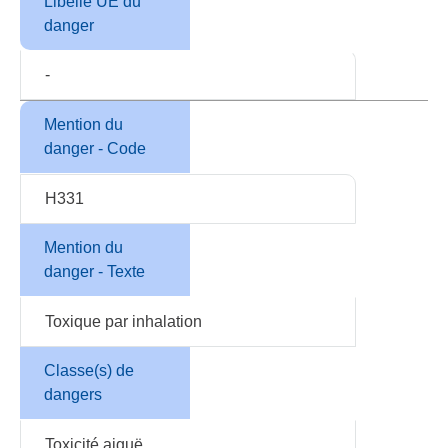
Libellé UE du
danger
-
Mention du
danger - Code
H331
Mention du
danger - Texte
Toxique par inhalation
Classe(s) de
dangers
Toxicité aiguë