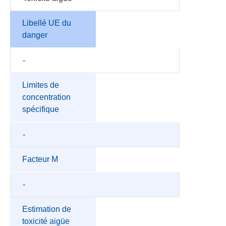
Libellé UE du
danger
-
Limites de
concentration
spécifique
-
Facteur M
-
Estimation de
toxicité aigüe