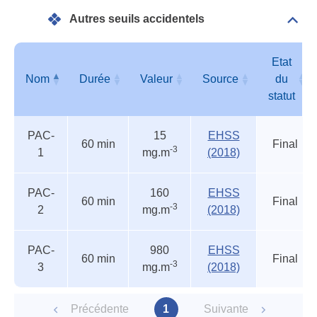
acci
Autres seuils accidentels
Dépli
Autr
seui
acci
Etat
Nom
Durée
Valeur
Source
du
statut
Autres
Nom
Durée
Valeur
Source
Etat
PAC-
15
EHSS
seuils
du
60 min
Final
-3
1
mg.m
(2018)
accidentels
statut
PAC-
160
EHSS
60 min
Final
-3
2
mg.m
(2018)
PAC-
980
EHSS
60 min
Final
-3
3
mg.m
(2018)
Précédente
1
Suivante