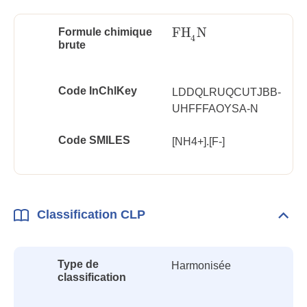
FH
N
Formule chimique
FH
4
N
4
brute
Code InChlKey
LDDQLRUQCUTJBB-
UHFFFAOYSA-N
Code SMILES
[NH4+].[F-]
Classification CLP
Dépli
Class
CLP
Type de
Harmonisée
classification