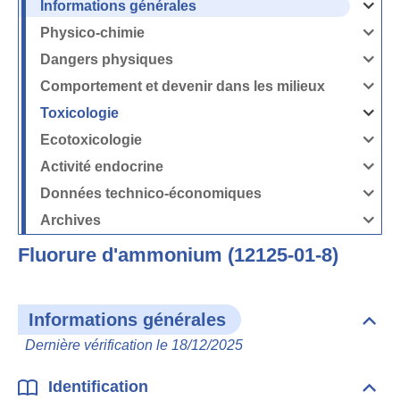
Informations générales
Ouvrir
/
Fermer
Physico-chimie
la
Ouvrir
rubrique
/
Informati
Fermer
Dangers physiques
générales
la
Ouvrir
rubrique
/
Physico-
Fermer
Comportement et devenir dans les milieux
chimie
la
Ouvrir
rubrique
/
Dangers
Fermer
Toxicologie
physique
la
Ouvrir
rubrique
/
Comport
Fermer
Ecotoxicologie
et
la
Ouvrir
devenir
rubrique
/
dans
Toxicolog
Fermer
les
Activité endocrine
la
milieux
Ouvrir
rubrique
/
Ecotoxico
Fermer
Données technico-économiques
la
Ouvrir
rubrique
/
Activité
Fermer
Archives
endocrin
la
Ouvrir
rubrique
/
Données
Fermer
technico-
Fluorure d'ammonium (12125-01-8)
la
économi
rubrique
Archives
Informations générales
Dépli
Info
Dernière vérification le 18/12/2025
géné
Identification
Dépli