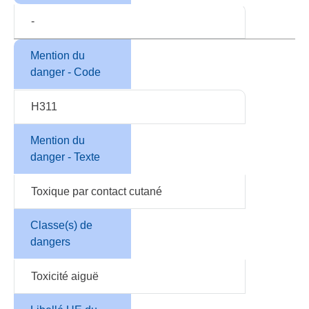
-
Mention du
danger - Code
H311
Mention du
danger - Texte
Toxique par contact cutané
Classe(s) de
dangers
Toxicité aiguë