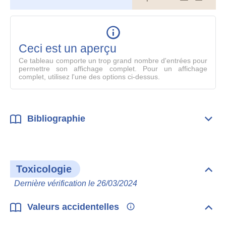
le
table
en
mode
Ceci est un aperçu
compl
Ce tableau comporte un trop grand nombre d'entrées pour
permettre son affichage complet. Pour un affichage
complet, utilisez l'une des options ci-dessus.
Bibliographie
Dépli
Bibl
Toxicologie
Dépli
Toxi
Dernière vérification le 26/03/2024
Valeurs accidentelles
Dépli
Vale