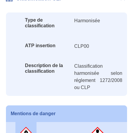
Class
CLP
Type de
Harmonisée
classification
ATP insertion
CLP00
Description de la
Classification
classification
harmonisée selon
réglement 1272/2008
ou CLP
Mentions de danger