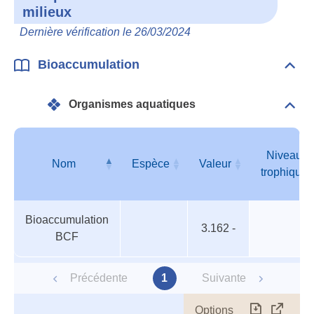
milieux
Com
et
Dernière vérification le 26/03/2024
deve
dan
les
Bioaccumulation
Dépli
mili
Bioa
Organismes aquatiques
Dépli
Orga
aqua
Niveau
Nom
Espèce
Valeur
trophique
Organismes
Nom
Espèce
Valeur
Niveau
Bioaccumulation
aquatiques
trophique
3.162 -
BCF
Précédente
1
Suivante
Options
Télécharg
Affich