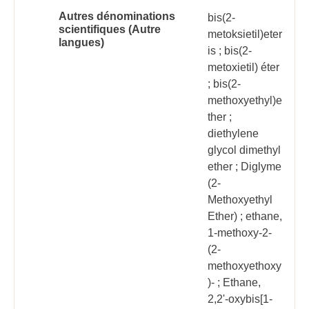
Autres dénominations
bis(2-
scientifiques (Autre
metoksietil)eter
langues)
is ; bis(2-
metoxietil) éter
; bis(2-
methoxyethyl)e
ther ;
diethylene
glycol dimethyl
ether ; Diglyme
(2-
Methoxyethyl
Ether) ; ethane,
1-methoxy-2-
(2-
methoxyethoxy
)- ; Ethane,
2,2'-oxybis[1-