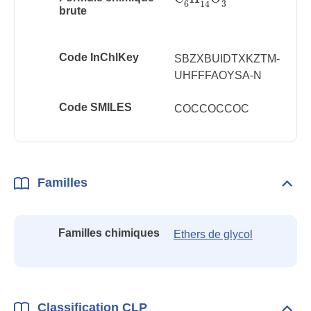
3
6
14
brute
Code InChlKey
SBZXBUIDTXKZTM-
UHFFFAOYSA-N
Code SMILES
COCCOCCOC
Familles
Dépli
Fami
Familles chimiques
Ethers de glycol
Classification CLP
Dépli