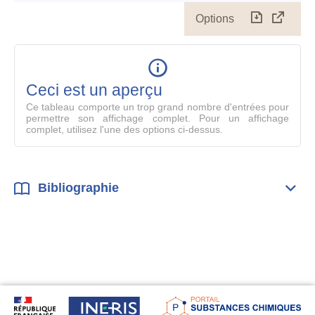
Options
Télécharg
Affich
le
table
en
mode
Ceci est un aperçu
compl
Ce tableau comporte un trop grand nombre d'entrées pour
permettre son affichage complet. Pour un affichage
complet, utilisez l'une des options ci-dessus.
Bibliographie
Dépli
Bibl