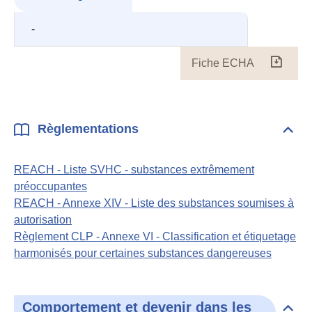
-
Fiche ECHA
Fiche
ECH
Règlementations
Dépli
Règl
REACH - Liste SVHC - substances extrêmement
préoccupantes
REACH - Annexe XIV - Liste des substances soumises à
autorisation
Règlement CLP - Annexe VI - Classification et étiquetage
harmonisés pour certaines substances dangereuses
Comportement et devenir dans les
Dépli