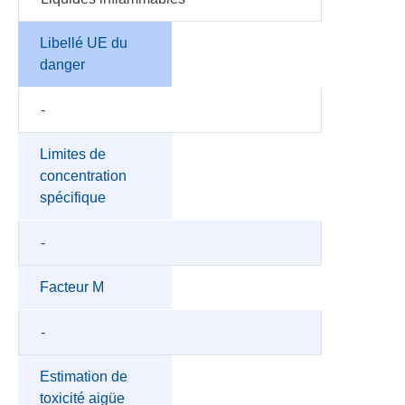
Libellé UE du
danger
-
Limites de
concentration
spécifique
-
Facteur M
-
Estimation de
toxicité aigüe