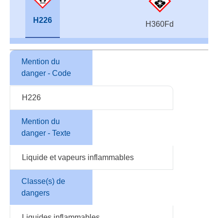
H226
H360Fd
Mention du
danger - Code
H226
Mention du
danger - Texte
Liquide et vapeurs inflammables
Classe(s) de
dangers
Liquides inflammables