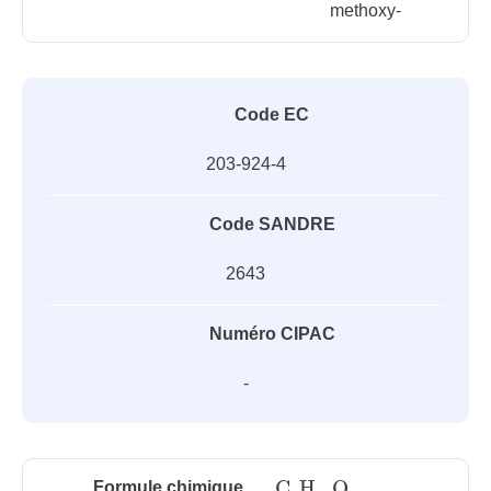
methoxy-
Code EC
203-924-4
Code SANDRE
2643
Numéro CIPAC
-
C
H
O
Formule chimique
C
6
H
14
O
3