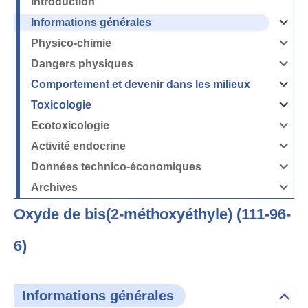
Introduction
Informations générales
Ouvrir
/
Fermer
Physico-chimie
la
Ouvrir
rubrique
/
Informati
Fermer
Dangers physiques
générales
la
Ouvrir
rubrique
/
Physico-
Fermer
Comportement et devenir dans les milieux
chimie
la
Ouvrir
rubrique
/
Dangers
Fermer
Toxicologie
physique
la
Ouvrir
rubrique
/
Comport
Fermer
Ecotoxicologie
et
la
Ouvrir
devenir
rubrique
/
dans
Toxicolog
Fermer
les
Activité endocrine
la
milieux
Ouvrir
rubrique
/
Ecotoxico
Fermer
Données technico-économiques
la
Ouvrir
rubrique
/
Activité
Fermer
Archives
endocrin
la
Ouvrir
rubrique
/
Données
Fermer
technico-
Oxyde de bis(2-méthoxyéthyle) (111-96-
la
économi
rubrique
Archives
6)
Informations générales
Dépli