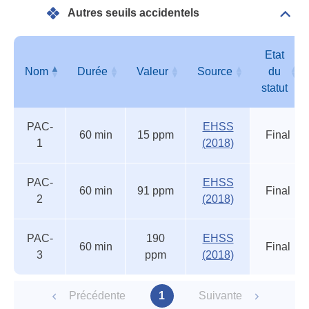
acci
Autres seuils accidentels
Dépli
Autr
seui
acci
Etat
Nom
Durée
Valeur
Source
du
statut
Autres
Nom
Durée
Valeur
Source
Etat
PAC-
EHSS
seuils
du
60 min
15 ppm
Final
1
(2018)
accidentels
statut
PAC-
EHSS
60 min
91 ppm
Final
2
(2018)
PAC-
190
EHSS
60 min
Final
3
ppm
(2018)
Précédente
1
Suivante