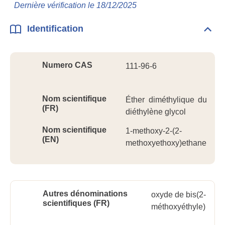
Info
Dernière vérification le 18/12/2025
géné
Identification
Dépli
Ident
Numero CAS
111-96-6
Nom scientifique
Éther diméthylique du
(FR)
diéthylène glycol
Nom scientifique
1-methoxy-2-(2-
(EN)
methoxyethoxy)ethane
Autres dénominations
oxyde de bis(2-
scientifiques (FR)
méthoxyéthyle)