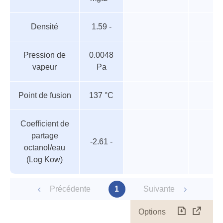
Densité
1.59 -
Pression de
0.0048
vapeur
Pa
Point de fusion
137 °C
Coefficient de
partage
-2.61 -
octanol/eau
(Log Kow)
Précédente
1
Suivante
Options
Télécharg
Affich