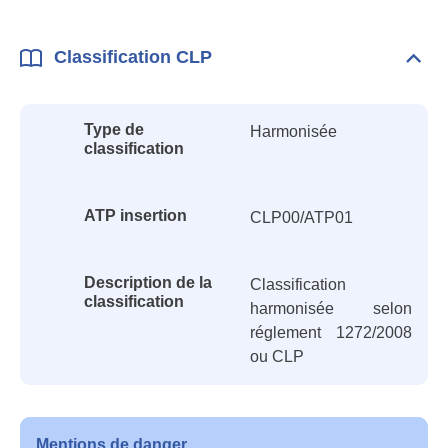
Classification CLP
Dépli
Class
CLP
Type de
Harmonisée
classification
ATP insertion
CLP00/ATP01
Description de la
Classification
classification
harmonisée selon
réglement 1272/2008
ou CLP
Mentions de danger