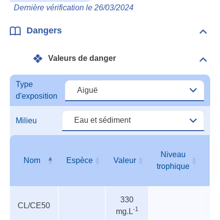
Ecot
Dernière vérification le 26/03/2024
Dangers
Dépli
Dan
Valeurs de danger
Dépli
Vale
de
Type
dang
d'exposition
Milieu
Niveau
Nom
Espèce
Valeur
T
trophique
Valeurs
Nom
Espèce
Valeur
Niveau
T
330
de
trophique
CL/CE50
In
-1
mg.L
danger