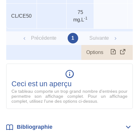
75
CL/CE50
P
-1
mg.L
Précédente
1
Suivante
Options
Télécharg
Affich
le
table
en
mode
Ceci est un aperçu
compl
Ce tableau comporte un trop grand nombre d'entrées pour
permettre son affichage complet. Pour un affichage
complet, utilisez l'une des options ci-dessus.
Bibliographie
Dépli
Bibl