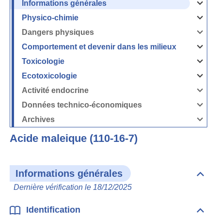
Informations générales
Ouvrir
/
Fermer
Physico-chimie
la
Ouvrir
rubrique
/
Informati
Fermer
Dangers physiques
générales
la
Ouvrir
rubrique
/
Physico-
Fermer
Comportement et devenir dans les milieux
chimie
la
Ouvrir
rubrique
/
Dangers
Fermer
Toxicologie
physique
la
Ouvrir
rubrique
/
Comport
Fermer
Ecotoxicologie
et
la
Ouvrir
devenir
rubrique
/
dans
Toxicolog
Fermer
les
Activité endocrine
la
milieux
Ouvrir
rubrique
/
Ecotoxico
Fermer
Données technico-économiques
la
Ouvrir
rubrique
/
Activité
Fermer
Archives
endocrin
la
Ouvrir
rubrique
/
Données
Fermer
technico-
Acide maleique (110-16-7)
la
économi
rubrique
Archives
Informations générales
Dépli
Info
Dernière vérification le 18/12/2025
géné
Identification
Dépli