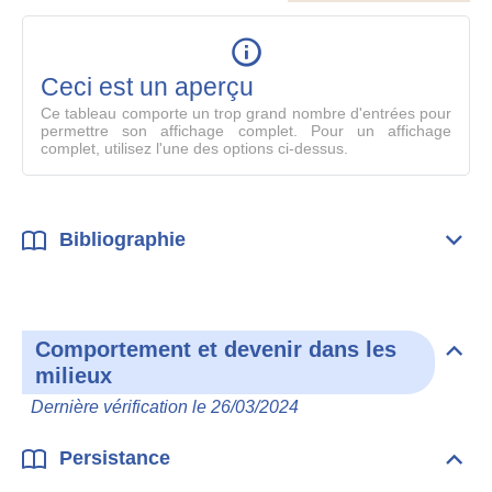
le
table
en
mode
Ceci est un aperçu
compl
Ce tableau comporte un trop grand nombre d'entrées pour
permettre son affichage complet. Pour un affichage
complet, utilisez l'une des options ci-dessus.
Bibliographie
Dépli
Bibl
Comportement et devenir dans les
Dépli
milieux
Com
et
Dernière vérification le 26/03/2024
deve
dan
les
Persistance
Dépli
mili
Pers