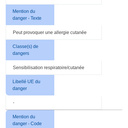
Mention du
danger - Texte
Peut provoquer une allergie cutanée
Classe(s) de
dangers
Sensibilisation respiratoire/cutanée
Libellé UE du
danger
-
Mention du
danger - Code