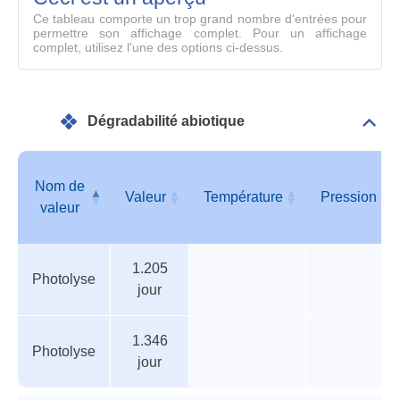
compl
Ce tableau comporte un trop grand nombre d'entrées pour
permettre son affichage complet. Pour un affichage
complet, utilisez l'une des options ci-dessus.
Dégradabilité abiotique
Dépli
Info
géné
Nom de
Valeur
Température
Pression
valeur
Tableau
Nom de
Valeur
Température
Pression
1.205
des
valeur
Photolyse
jour
paramètres
1.346
Photolyse
jour