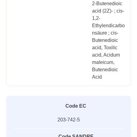
2-Butenedioic
acid (2Z)- ; cis-
1,2-
Ethylendicarbo
nsäure ; cis-
Butenedioic
acid, Toxilic
acid, Acidum
maleicum,
Butenedioic
Acid
Code EC
203-742-5
Code SANDRE