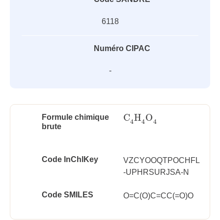
6118
Numéro CIPAC
-
C
H
O
Formule chimique
C
4
H
4
O
4
4
4
4
brute
Code InChlKey
VZCYOOQTPOCHFL
-UPHRSURJSA-N
Code SMILES
O=C(O)C=CC(=O)O