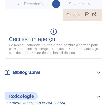
Précédente
1
Suivante
Options
Télécharg
Affich
le
table
en
mode
Ceci est un aperçu
compl
Ce tableau comporte un trop grand nombre d'entrées pour
permettre son affichage complet. Pour un affichage
complet, utilisez l'une des options ci-dessus.
Bibliographie
Dépli
Bibl
Toxicologie
Dépli
Toxi
Dernière vérification le 26/03/2024