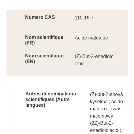
Ident
Numero CAS
110-16-7
Nom scientifique
Acide maléique
(FR)
Nom scientifique
(Z)-But-2-enedioic
(EN)
acid
Autres dénominations
(Z)-but-2-enová
scientifiques (Autre
kyselina ; acido
langues)
maleico ; kwas
maleinowy ;
(2Z)-But-2-
enedioic acid ;