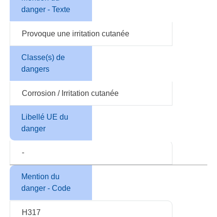
danger - Texte
Provoque une irritation cutanée
Classe(s) de
dangers
Corrosion / Irritation cutanée
Libellé UE du
danger
-
Mention du
danger - Code
H317