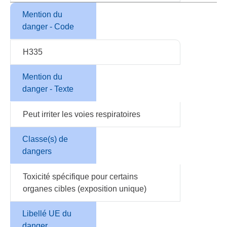
Mention du
danger - Code
H335
Mention du
danger - Texte
Peut irriter les voies respiratoires
Classe(s) de
dangers
Toxicité spécifique pour certains
organes cibles (exposition unique)
Libellé UE du
danger