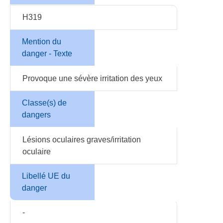
H319
Mention du
danger - Texte
Provoque une sévère irritation des yeux
Classe(s) de
dangers
Lésions oculaires graves/irritation
oculaire
Libellé UE du
danger
-