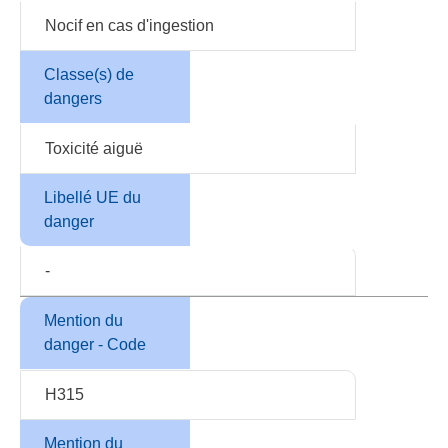
Nocif en cas d'ingestion
Classe(s) de
dangers
Toxicité aiguë
Libellé UE du
danger
-
Mention du
danger - Code
H315
Mention du