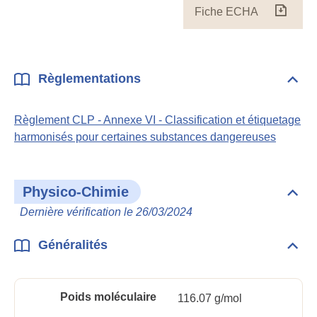
Fiche ECHA
Fiche
ECH
Règlementations
Dépli
Règl
Règlement CLP - Annexe VI - Classification et étiquetage
harmonisés pour certaines substances dangereuses
Physico-Chimie
Dépli
Phys
Dernière vérification le 26/03/2024
Chim
Généralités
Dépli
Géné
Poids moléculaire
116.07 g/mol