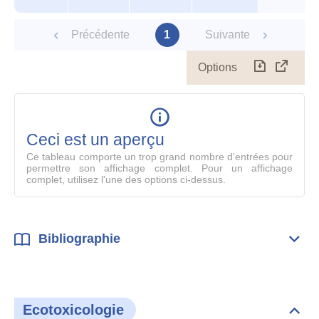
Précédente
1
Suivante
Options
Télécharg
Affich
le
table
en
mode
Ceci est un aperçu
compl
Ce tableau comporte un trop grand nombre d'entrées pour
permettre son affichage complet. Pour un affichage
complet, utilisez l'une des options ci-dessus.
Bibliographie
Dépli
Bibl
Ecotoxicologie
Dépli