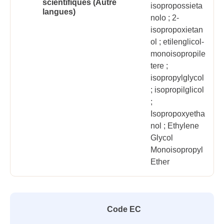
scientifiques (Autre
isopropossieta
langues)
nolo ; 2-
isopropoxietan
ol ; etilenglicol-
monoisopropile
tere ;
isopropylglycol
; isopropilglicol
;
Isopropoxyetha
nol ; Ethylene
Glycol
Monoisopropyl
Ether
Code EC