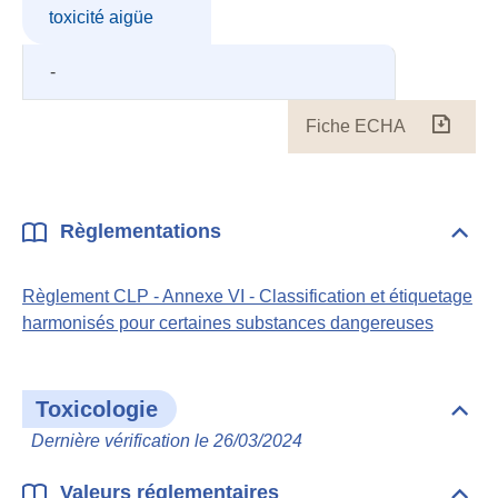
toxicité aigüe
-
Fiche ECHA
Fiche
ECH
Règlementations
Dépli
Règl
Règlement CLP - Annexe VI - Classification et étiquetage
harmonisés pour certaines substances dangereuses
Toxicologie
Dépli
Toxi
Dernière vérification le 26/03/2024
Valeurs réglementaires
Dépli