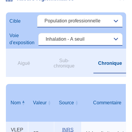
Vale
régl
Cible
Voie
d'exposition
Sub-
Aiguë
Chronique
chronique
Nom
Valeur
Source
Commentaire
Valeurs
Nom
Valeur
Source
Commentaire
VLEP
INRS