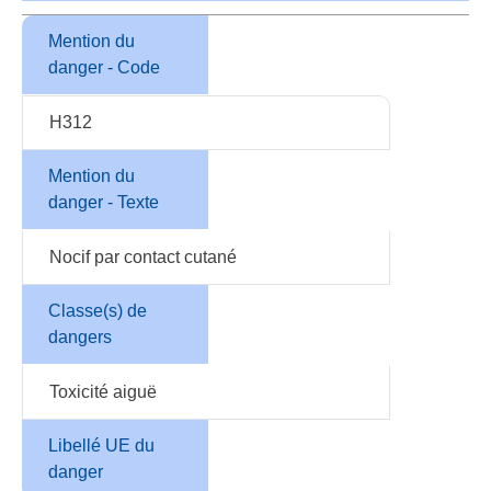
Mention du
danger - Code
H312
Mention du
danger - Texte
Nocif par contact cutané
Classe(s) de
dangers
Toxicité aiguë
Libellé UE du
danger