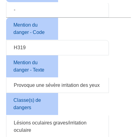
-
Mention du
danger - Code
H319
Mention du
danger - Texte
Provoque une sévère irritation des yeux
Classe(s) de
dangers
Lésions oculaires graves/irritation
oculaire