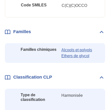
Code SMILES
C(C)(C)OCCO
Familles
Dépli
Fami
Familles chimiques
Alcools et polyols
Ethers de glycol
Classification CLP
Dépli
Class
CLP
Type de
Harmonisée
classification