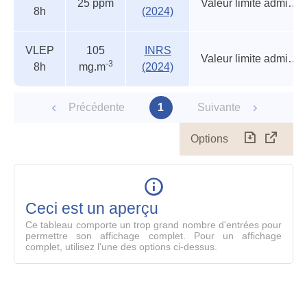
réglementaires
25 ppm
Valeur limite admise (circulaire)
8h
(2024)
VLEP
105
INRS
Valeur limite admise (circulaire)
-3
8h
mg.m
(2024)
Précédente
1
Suivante
Options
Télécharg
Affich
le
table
en
mode
Ceci est un aperçu
compl
Ce tableau comporte un trop grand nombre d'entrées pour
permettre son affichage complet. Pour un affichage
complet, utilisez l'une des options ci-dessus.