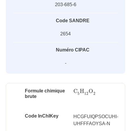
203-685-6
Code SANDRE
2654
Numéro CIPAC
-
C
H
O
Formule chimique
C
5
H
12
O
2
5
12
2
brute
Code InChlKey
HCGFUIQPSOCUHI-
UHFFFAOYSA-N