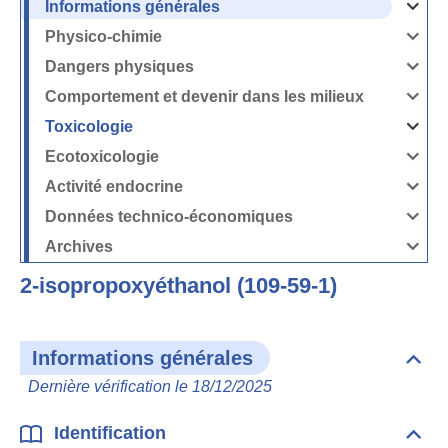
Informations générales
Ouvrir
/
Fermer
Physico-chimie
la
Ouvrir
rubrique
/
Informati
Fermer
Dangers physiques
générales
la
Ouvrir
rubrique
/
Physico-
Fermer
Comportement et devenir dans les milieux
chimie
la
Ouvrir
rubrique
/
Dangers
Fermer
Toxicologie
physique
la
Ouvrir
rubrique
/
Comport
Fermer
Ecotoxicologie
et
la
Ouvrir
devenir
rubrique
/
dans
Toxicolog
Fermer
les
Activité endocrine
la
milieux
Ouvrir
rubrique
/
Ecotoxico
Fermer
Données technico-économiques
la
Ouvrir
rubrique
/
Activité
Fermer
Archives
endocrin
la
Ouvrir
rubrique
/
Données
Fermer
technico-
2-isopropoxyéthanol (109-59-1)
la
économi
rubrique
Archives
Informations générales
Dépli
Info
Dernière vérification le 18/12/2025
géné
Identification
Dépli