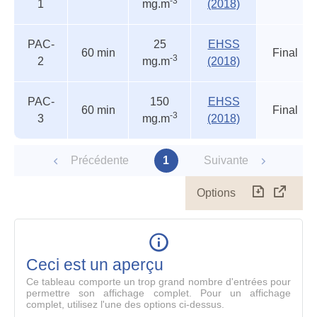
-3
1
mg.m
(2018)
accidentels
statut
PAC-
25
EHSS
60 min
Final
-3
2
mg.m
(2018)
PAC-
150
EHSS
60 min
Final
-3
3
mg.m
(2018)
Précédente
1
Suivante
Options
Télécharg
Affich
le
table
en
mode
Ceci est un aperçu
compl
Ce tableau comporte un trop grand nombre d'entrées pour
permettre son affichage complet. Pour un affichage
complet, utilisez l'une des options ci-dessus.