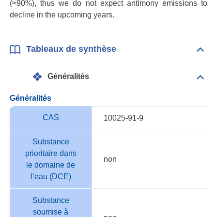
(≈90%), thus we do not expect antimony emissions to
decline in the upcoming years.
Tableaux de synthèse
Dépli
Tabl
de
Généralités
synt
Dépli
Géné
Généralités
CAS
10025-91-9
Substance
prioritaire dans
non
le domaine de
l’eau (DCE)
Substance
soumise à