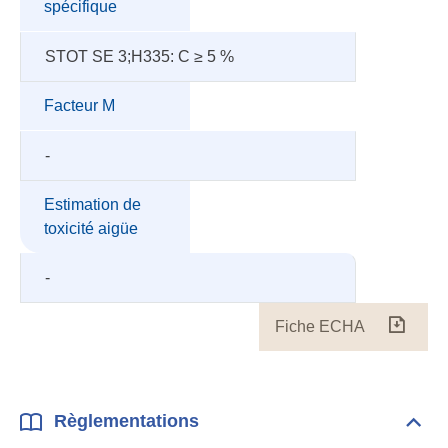
spécifique
STOT SE 3;H335: C ≥ 5 %
Facteur M
-
Estimation de
toxicité aigüe
-
Fiche ECHA
Fiche
ECH
Règlementations
Dépli
Règl