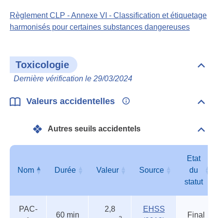
Règlement CLP - Annexe VI - Classification et étiquetage
harmonisés pour certaines substances dangereuses
Toxicologie
Dépli
Toxi
Dernière vérification le 29/03/2024
Valeurs accidentelles
Dépli
Vale
acci
Autres seuils accidentels
Dépli
Autr
seui
acci
Etat
Nom
Durée
Valeur
Source
du
statut
Autres
Nom
Durée
Valeur
Source
Etat
PAC-
2,8
EHSS
seuils
du
60 min
Final