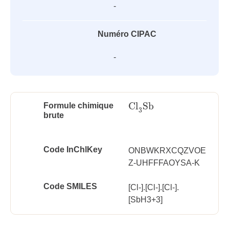
-
Numéro CIPAC
-
Cl
Sb
Formule chimique
Cl
3
Sb
3
brute
Code InChlKey
ONBWKRXCQZVOE
Z-UHFFFAOYSA-K
Code SMILES
[Cl-].[Cl-].[Cl-].
[SbH3+3]