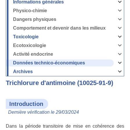
Informations générales
Ouvrir
/
Fermer
Physico-chimie
la
Ouvrir
rubrique
/
Informati
Fermer
Dangers physiques
générales
la
Ouvrir
rubrique
/
Physico-
Fermer
Comportement et devenir dans les milieux
chimie
la
Ouvrir
rubrique
/
Dangers
Fermer
Toxicologie
physique
la
Ouvrir
rubrique
/
Comport
Fermer
Ecotoxicologie
et
la
Ouvrir
devenir
rubrique
/
dans
Toxicolog
Fermer
les
Activité endocrine
la
milieux
Ouvrir
rubrique
/
Ecotoxico
Fermer
Données technico-économiques
la
Ouvrir
rubrique
/
Activité
Fermer
Archives
endocrin
la
Ouvrir
rubrique
/
Données
Fermer
technico-
Trichlorure d'antimoine (10025-91-9)
la
économi
rubrique
Archives
Introduction
Dernière vérification le 29/03/2024
Dans la période transitoire de mise en cohérence des