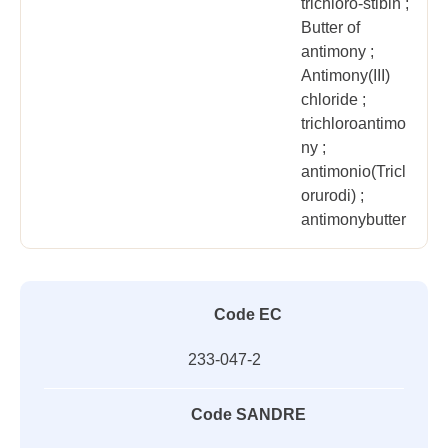
trichloro-stibin ;
Butter of
antimony ;
Antimony(III)
chloride ;
trichloroantimo
ny ;
antimonio(Tricl
orurodi) ;
antimonybutter
Code EC
233-047-2
Code SANDRE