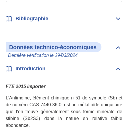
Bibliographie
Dépli
Bibl
Données technico-économiques
Dépli
Don
Dernière vérification le 29/03/2024
tech
éco
Introduction
Dépli
Intr
FTE 2015 Importer
L'Antimoine, élément chimique n°51 de symbole (Sb) et
de numéro CAS 7440-36-0, est un métalloïde ubiquitaire
que l'on trouve généralement sous forme minérale de
stibine (Sb2S3) dans la nature en relative faible
abondance.