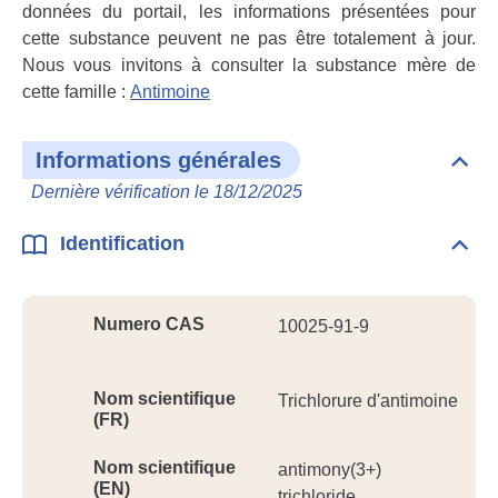
données du portail, les informations présentées pour
cette substance peuvent ne pas être totalement à jour.
Nous vous invitons à consulter la substance mère de
cette famille :
Antimoine
Informations générales
Dépli
Info
Dernière vérification le 18/12/2025
géné
Identification
Dépli
Ident
Numero CAS
10025-91-9
Nom scientifique
Trichlorure d'antimoine
(FR)
Nom scientifique
antimony(3+)
(EN)
trichloride