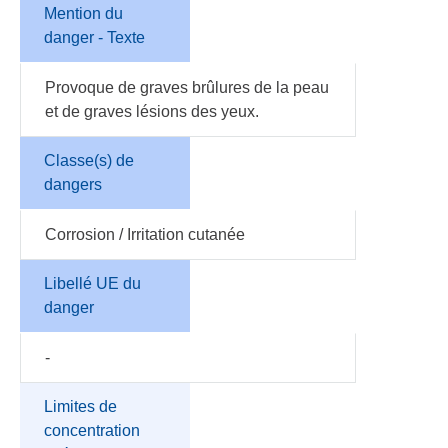
Mention du
danger - Texte
Provoque de graves brûlures de la peau
et de graves lésions des yeux.
Classe(s) de
dangers
Corrosion / Irritation cutanée
Libellé UE du
danger
-
Limites de
concentration