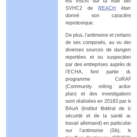
est inscrit sur la liste des
SVHC2 de
REACH
étant
donné son caractère
reprotoxique.
De plus, l'antimoine et certains
de ses composés, au vu des
diverses sources de dangers
reportées et ou suspectées
par des entreprises auprès de
l'ECHA, font partie du
programme CoRAP
(Community rolling action
plan) et des investigations
sont réalisées en 20183 par le
BAuA (Institut fédéral de la
sécurité et de la santé au
travail allemand) en particulier
sur l'antimoine (Sb), le