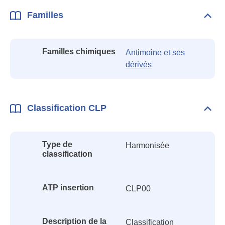
Familles
Dépli
Fami
Familles chimiques
Antimoine et ses
dérivés
Classification CLP
Dépli
Class
CLP
Type de
Harmonisée
classification
ATP insertion
CLP00
Description de la
Classification