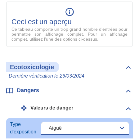
table
en
mode
Ceci est un aperçu
compl
Ce tableau comporte un trop grand nombre d'entrées pour
permettre son affichage complet. Pour un affichage
complet, utilisez l'une des options ci-dessus.
Ecotoxicologie
Dépli
Ecot
Dernière vérification le 26/03/2024
Dangers
Dépli
Dan
Valeurs de danger
Dépli
Vale
de
Type
dang
d'exposition