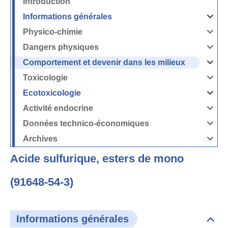
Introduction
Informations générales
Ouvrir
/
Fermer
Physico-chimie
la
Ouvrir
rubrique
/
Informati
Fermer
Dangers physiques
générales
la
Ouvrir
rubrique
/
Physico-
Fermer
Comportement et devenir dans les milieux
chimie
la
Ouvrir
rubrique
/
Dangers
Fermer
Toxicologie
physique
la
Ouvrir
rubrique
/
Comport
Fermer
Ecotoxicologie
et
la
Ouvrir
devenir
rubrique
/
dans
Toxicolog
Fermer
les
Activité endocrine
la
milieux
Ouvrir
rubrique
/
Ecotoxico
Fermer
Données technico-économiques
la
Ouvrir
rubrique
/
Activité
Fermer
Archives
endocrin
la
Ouvrir
rubrique
/
Données
Fermer
technico-
Acide sulfurique, esters de mono
la
économi
rubrique
Archives
(91648-54-3)
Informations générales
Dépli