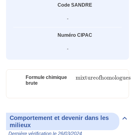
Code SANDRE
-
Numéro CIPAC
-
mixture
of
homologues
Formule chimique
mixture
of
homologues
brute
Comportement et devenir dans les
Dépli
milieux
Com
et
Dernière vérification le 26/03/2024