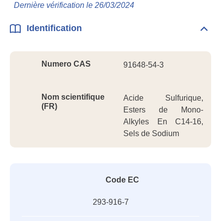
Info
Dernière vérification le 26/03/2024
géné
Identification
Dépli
Ident
Numero CAS
91648-54-3
Nom scientifique
Acide Sulfurique,
(FR)
Esters de Mono-
Alkyles En C14-16,
Sels de Sodium
Code EC
293-916-7