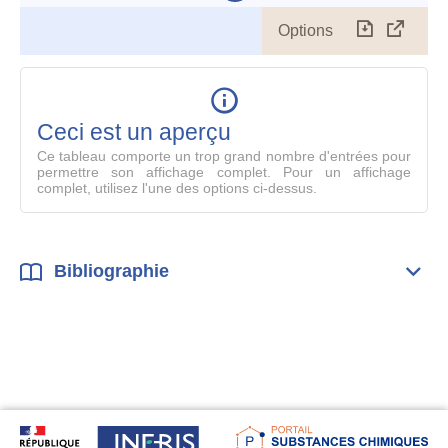
Options
Télécharg
Affich
le
table
en
mode
Ceci est un aperçu
compl
Ce tableau comporte un trop grand nombre d'entrées pour
permettre son affichage complet. Pour un affichage
complet, utilisez l'une des options ci-dessus.
Bibliographie
Dépli
Bibl