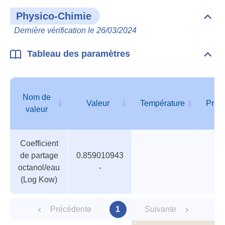
Physico-Chimie
Dépli
Phys
Dernière vérification le 26/03/2024
Chim
Tableau des paramètres
Dépli
Tabl
des
para
Nom de
Valeur
Température
Pres
valeur
Tableau
Nom de
Valeur
Température
Pres
Coefficient
des
valeur
de partage
0.859010943
paramètres
octanol/eau
-
(Log Kow)
Précédente
1
Suivante