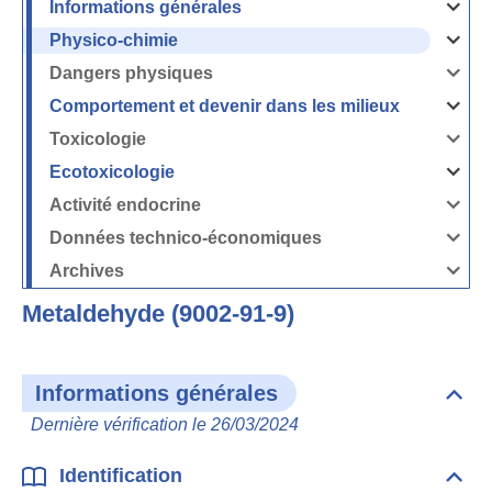
Informations générales
Ouvrir
/
Fermer
Physico-chimie
la
Ouvrir
rubrique
/
Informati
Fermer
Dangers physiques
générales
la
Ouvrir
rubrique
/
Physico-
Fermer
Comportement et devenir dans les milieux
chimie
la
Ouvrir
rubrique
/
Dangers
Fermer
Toxicologie
physique
la
Ouvrir
rubrique
/
Comport
Fermer
Ecotoxicologie
et
la
Ouvrir
devenir
rubrique
/
dans
Toxicolog
Fermer
les
Activité endocrine
la
milieux
Ouvrir
rubrique
/
Ecotoxico
Fermer
Données technico-économiques
la
Ouvrir
rubrique
/
Activité
Fermer
Archives
endocrin
la
Ouvrir
rubrique
/
Données
Fermer
technico-
Metaldehyde (9002-91-9)
la
économi
rubrique
Archives
Informations générales
Dépli
Info
Dernière vérification le 26/03/2024
géné
Identification
Dépli