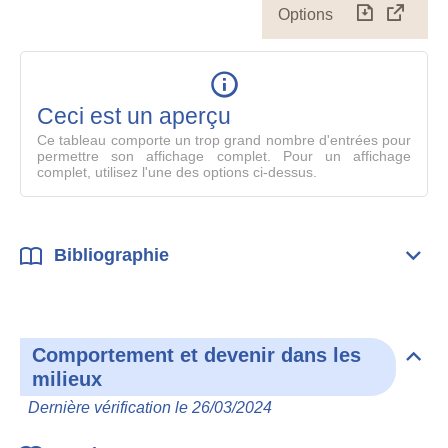
Options
Télécharg
Affich
le
table
en
mode
Ceci est un aperçu
compl
Ce tableau comporte un trop grand nombre d'entrées pour
permettre son affichage complet. Pour un affichage
complet, utilisez l'une des options ci-dessus.
Bibliographie
Dépli
Bibl
Comportement et devenir dans les
Dépli
milieux
Com
et
Dernière vérification le 26/03/2024
deve
dan