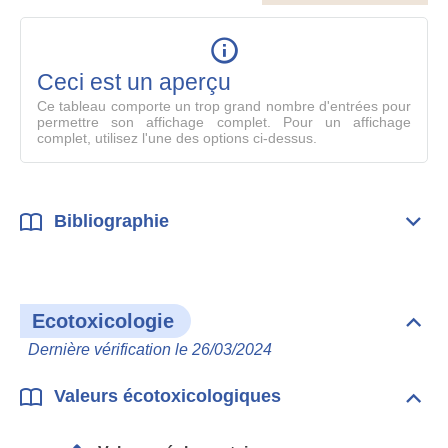
le
table
en
mode
Ceci est un aperçu
compl
Ce tableau comporte un trop grand nombre d'entrées pour
permettre son affichage complet. Pour un affichage
complet, utilisez l'une des options ci-dessus.
Bibliographie
Dépli
Bibl
Ecotoxicologie
Dépli
Ecot
Dernière vérification le 26/03/2024
Valeurs écotoxicologiques
Dépli
Vale
écot