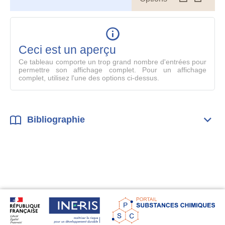
le
table
en
mode
Ceci est un aperçu
compl
Ce tableau comporte un trop grand nombre d'entrées pour
permettre son affichage complet. Pour un affichage
complet, utilisez l'une des options ci-dessus.
Bibliographie
Dépli
Bibl