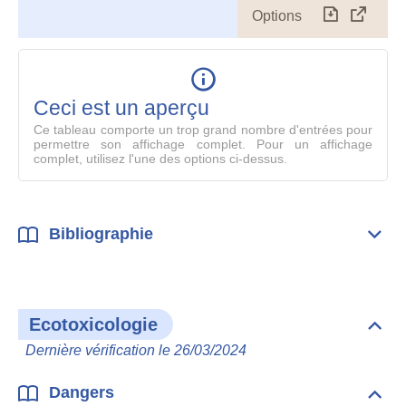
Options
Télécharg
Affich
le
table
en
mode
Ceci est un aperçu
compl
Ce tableau comporte un trop grand nombre d'entrées pour
permettre son affichage complet. Pour un affichage
complet, utilisez l'une des options ci-dessus.
Bibliographie
Dépli
Bibl
Ecotoxicologie
Dépli
Ecot
Dernière vérification le 26/03/2024
Dangers
Dépli