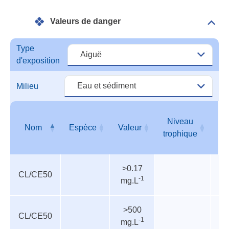
Dan
Valeurs de danger
Dépli
Vale
de
Type
dang
d'exposition
Milieu
Niveau
Nom
Espèce
Valeur
T
trophique
Valeurs
Nom
Espèce
Valeur
Niveau
T
>0.17
de
trophique
CL/CE50
-1
mg.L
danger
>500
CL/CE50
In
-1
mg.L