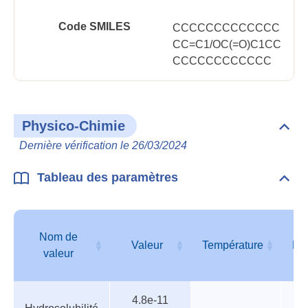
Code SMILES
CCCCCCCCCCCCC
CC=C1/OC(=O)C1CC
CCCCCCCCCCCC
Physico-Chimie
Dépli
Phys
Dernière vérification le 26/03/2024
Chim
Tableau des paramètres
Dépli
Tabl
des
para
Nom de
Valeur
Température
Pr
valeur
Tableau
Nom de
Valeur
Température
Pr
4.8e-11
des
valeur