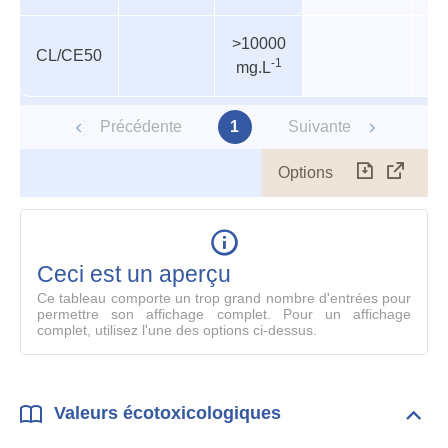
>10000
CL/CE50
P
-1
mg.L
Précédente
1
Suivante
Options
Télécharg
Affich
le
table
en
mode
Ceci est un aperçu
compl
Ce tableau comporte un trop grand nombre d'entrées pour
permettre son affichage complet. Pour un affichage
complet, utilisez l'une des options ci-dessus.
Valeurs écotoxicologiques
Dépli
Vale