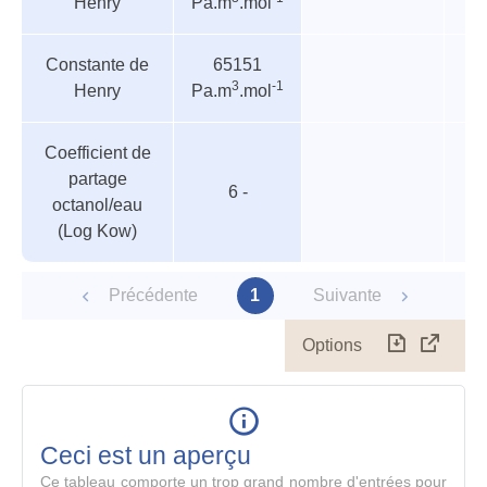
Henry
Pa.m
.mol
Constante de
65151
3
-1
Henry
Pa.m
.mol
Coefficient de
partage
6 -
octanol/eau
(Log Kow)
Précédente
1
Suivante
Options
Télécharg
Affich
le
table
en
mode
Ceci est un aperçu
compl
Ce tableau comporte un trop grand nombre d'entrées pour