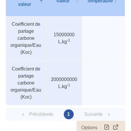
Valeur
Température
Pr
valeur
Tableau
Nom de
Valeur
Température
Pr
Coefficient de
des
valeur
partage
paramètres
15000000
carbone
-1
L.kg
organique/Eau
(Koc)
Coefficient de
partage
2000000000
carbone
-1
L.kg
organique/Eau
(Koc)
Précédente
1
Suivante
Options
Télécharg
Affich