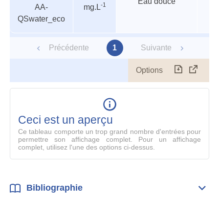
Eau douce
-1
AA-
mg.L
QSwater_eco
Précédente
1
Suivante
Options
Télécharg
Affich
le
table
en
mode
Ceci est un aperçu
compl
Ce tableau comporte un trop grand nombre d'entrées pour
permettre son affichage complet. Pour un affichage
complet, utilisez l'une des options ci-dessus.
Bibliographie
Dépli
Bibl