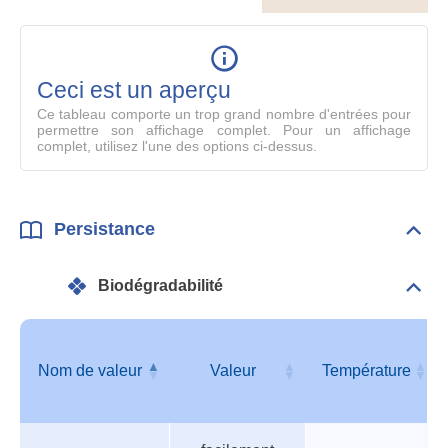
le
table
en
mode
Ceci est un aperçu
compl
Ce tableau comporte un trop grand nombre d'entrées pour
permettre son affichage complet. Pour un affichage
complet, utilisez l'une des options ci-dessus.
Persistance
Dépli
Pers
Biodégradabilité
Dépli
Info
géné
Nom de valeur
Valeur
Température
Tableau
Nom de valeur
Valeur
Température