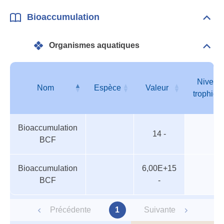
Bioaccumulation
Dépli
Bioa
Organismes aquatiques
Dépli
Orga
aqua
Niveau
Nom
Espèce
Valeur
trophiqu
Organismes
Nom
Espèce
Valeur
Niveau
Bioaccumulation
aquatiques
trophiqu
14 -
BCF
Bioaccumulation
6,00E+15
BCF
-
Précédente
1
Suivante