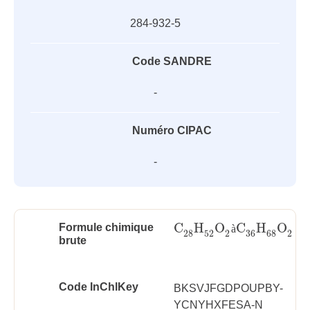
284-932-5
Code SANDRE
-
Numéro CIPAC
-
C
H
O
C
H
O
Formule chimique
à
C
28
H
52
O
2
à
C
36
H
68
O
2
28
52
2
36
68
2
brute
Code InChlKey
BKSVJFGDPOUPBY-
YCNYHXFESA-N