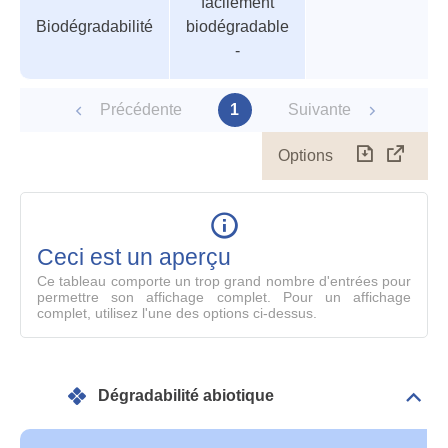
facilement
des
Biodégradabilité
biodégradable
paramètres
-
Précédente
1
Suivante
Options
Télécharg
Affich
le
table
en
mode
Ceci est un aperçu
compl
Ce tableau comporte un trop grand nombre d'entrées pour
permettre son affichage complet. Pour un affichage
complet, utilisez l'une des options ci-dessus.
Dégradabilité abiotique
Dépli
Info
géné