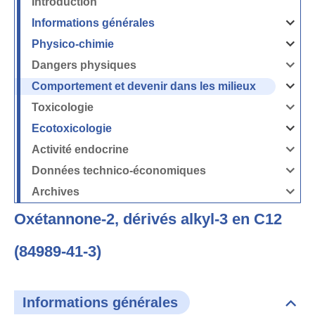
Introduction
Informations générales
Ouvrir
/
Fermer
Physico-chimie
la
Ouvrir
rubrique
/
Informati
Fermer
Dangers physiques
générales
la
Ouvrir
rubrique
/
Physico-
Fermer
Comportement et devenir dans les milieux
chimie
la
Ouvrir
rubrique
/
Dangers
Fermer
Toxicologie
physique
la
Ouvrir
rubrique
/
Comport
Fermer
Ecotoxicologie
et
la
Ouvrir
devenir
rubrique
/
dans
Toxicolog
Fermer
les
Activité endocrine
la
milieux
Ouvrir
rubrique
/
Ecotoxico
Fermer
Données technico-économiques
la
Ouvrir
rubrique
/
Activité
Fermer
Archives
endocrin
la
Ouvrir
rubrique
/
Données
Fermer
technico-
Oxétannone-2, dérivés alkyl-3 en C12
la
économi
rubrique
Archives
(84989-41-3)
Informations générales
Dépli