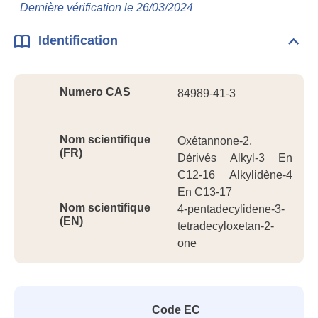
Info
Dernière vérification le 26/03/2024
géné
Identification
Dépli
Ident
Numero CAS
84989-41-3
Nom scientifique
Oxétannone-2,
(FR)
Dérivés Alkyl-3 En
C12-16 Alkylidène-4
En C13-17
Nom scientifique
4-pentadecylidene-3-
(EN)
tetradecyloxetan-2-
one
Code EC