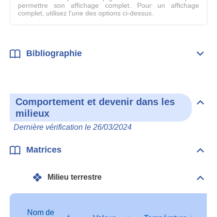
permettre son affichage complet. Pour un affichage
complet, utilisez l'une des options ci-dessus.
Bibliographie
Dépli
Bibl
Comportement et devenir dans les
Dépli
milieux
Com
et
Dernière vérification le 26/03/2024
deve
dan
les
Matrices
Dépli
mili
Matr
Milieu terrestre
Dépli
Mili
terre
Nom de