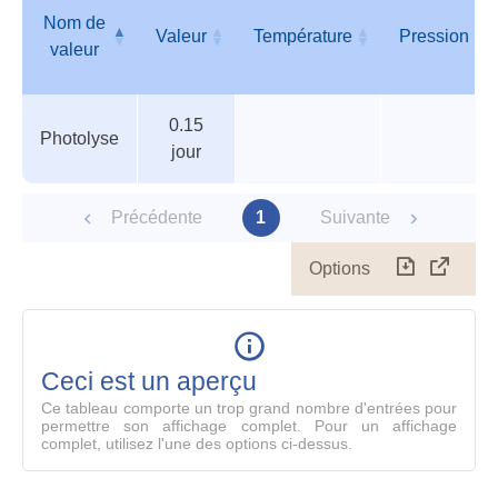
Nom de
Valeur
Température
Pression
valeur
Tableau
Nom de
Valeur
Température
Pression
0.15
des
valeur
Photolyse
jour
paramètres
Précédente
1
Suivante
Options
Télécharg
Affich
le
table
en
mode
Ceci est un aperçu
compl
Ce tableau comporte un trop grand nombre d'entrées pour
permettre son affichage complet. Pour un affichage
complet, utilisez l'une des options ci-dessus.