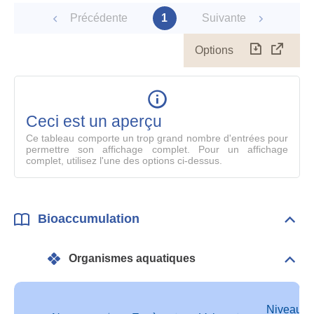
Précédente
1
Suivante
Options
Télécharg
Affich
le
table
en
mode
Ceci est un aperçu
compl
Ce tableau comporte un trop grand nombre d'entrées pour
permettre son affichage complet. Pour un affichage
complet, utilisez l'une des options ci-dessus.
Bioaccumulation
Dépli
Bioa
Organismes aquatiques
Dépli
Orga
aqua
Niveau