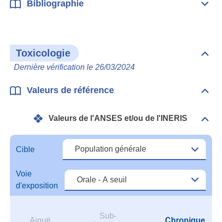
Bibliographie
Dépli
Bibl
Toxicologie
Dépli
Toxi
Dernière vérification le 26/03/2024
Valeurs de référence
Dépli
Vale
de
Valeurs de l'ANSES et/ou de l'INERIS
réfé
Dépli
Vale
de
l'A
Cible
et/o
de
Voie
l'IN
d'exposition
Sub-
Aiguë
Chronique