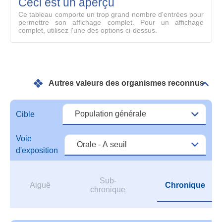
Ceci est un aperçu
compl
Ce tableau comporte un trop grand nombre d'entrées pour
permettre son affichage complet. Pour un affichage
complet, utilisez l'une des options ci-dessus.
Autres valeurs des organismes reconnus
Dépli
Autr
vale
des
Cible
orga
reco
Voie
d'exposition
Sub-
Aiguë
Chronique
chronique