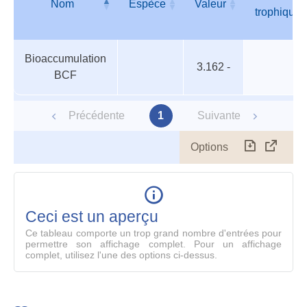
Nom
Espèce
Valeur
trophique
Organismes
Nom
Espèce
Valeur
Niveau
Bioaccumulation
aquatiques
trophique
3.162 -
BCF
Précédente
1
Suivante
Options
Télécharg
Affich
le
table
en
mode
Ceci est un aperçu
compl
Ce tableau comporte un trop grand nombre d'entrées pour
permettre son affichage complet. Pour un affichage
complet, utilisez l'une des options ci-dessus.