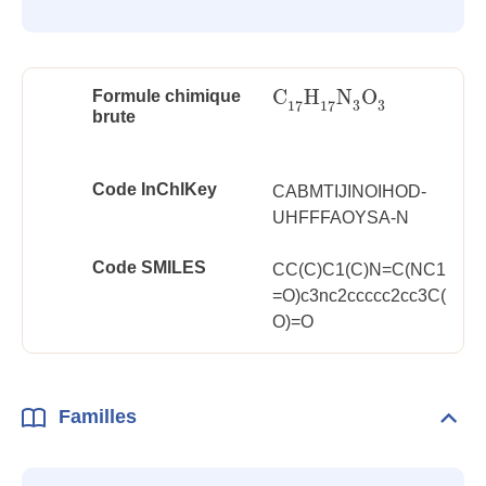
C
H
N
O
Formule chimique
C
17
H
17
N
3
O
3
3
3
17
17
brute
Code InChlKey
CABMTIJINOIHOD-
UHFFFAOYSA-N
Code SMILES
CC(C)C1(C)N=C(NC1
=O)c3nc2ccccc2cc3C(
O)=O
Familles
Dépli
Fami