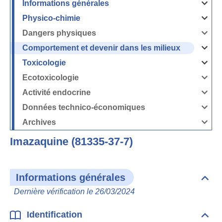
Informations générales
Ouvrir
/
Fermer
Physico-chimie
la
Ouvrir
rubrique
/
Informati
Fermer
Dangers physiques
générales
la
Ouvrir
rubrique
/
Physico-
Fermer
Comportement et devenir dans les milieux
chimie
la
Ouvrir
rubrique
/
Dangers
Fermer
Toxicologie
physique
la
Ouvrir
rubrique
/
Comport
Fermer
Ecotoxicologie
et
la
Ouvrir
devenir
rubrique
/
dans
Toxicolog
Fermer
les
Activité endocrine
la
milieux
Ouvrir
rubrique
/
Ecotoxico
Fermer
Données technico-économiques
la
Ouvrir
rubrique
/
Activité
Fermer
Archives
endocrin
la
Ouvrir
rubrique
/
Données
Fermer
technico-
Imazaquine (81335-37-7)
la
économi
rubrique
Archives
Informations générales
Dépli
Info
Dernière vérification le 26/03/2024
géné
Identification
Dépli