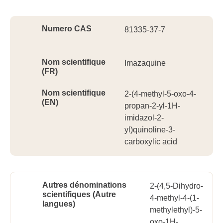
Ident
Numero CAS
81335-37-7
Nom scientifique
Imazaquine
(FR)
Nom scientifique
2-(4-methyl-5-oxo-4-
(EN)
propan-2-yl-1H-
imidazol-2-
yl)quinoline-3-
carboxylic acid
Autres dénominations
2-(4,5-Dihydro-
scientifiques (Autre
4-methyl-4-(1-
langues)
methylethyl)-5-
oxo-1H-