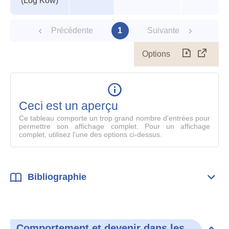
(Log Kow)
Précédente
1
Suivante
Options
Télécharg
Affich
le
table
en
mode
Ceci est un aperçu
compl
Ce tableau comporte un trop grand nombre d'entrées pour
permettre son affichage complet. Pour un affichage
complet, utilisez l'une des options ci-dessus.
Bibliographie
Dépli
Bibl
Comportement et devenir dans les