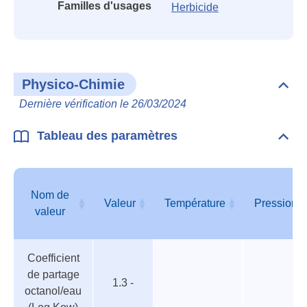
Familles d'usages
Herbicide
Physico-Chimie
Dépli
Phys
Dernière vérification le 26/03/2024
Chim
Tableau des paramètres
Dépli
Tabl
des
para
Nom de
Valeur
Température
Pression
valeur
Tableau
Nom de
Valeur
Température
Pression
Coefficient
des
valeur
de partage
paramètres
1.3 -
octanol/eau