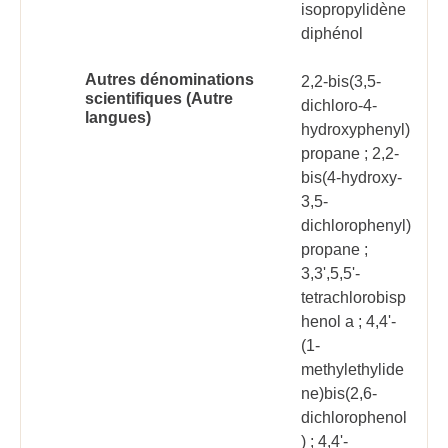
isopropylidène
diphénol
Autres dénominations
2,2-bis(3,5-
scientifiques (Autre
dichloro-4-
langues)
hydroxyphenyl)
propane ; 2,2-
bis(4-hydroxy-
3,5-
dichlorophenyl)
propane ;
3,3',5,5'-
tetrachlorobisp
henol a ; 4,4'-
(1-
methylethylide
ne)bis(2,6-
dichlorophenol
) ; 4,4'-