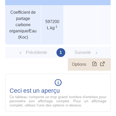
Tableau
Nom de
Valeur
Température
Pressi
Coefficient de
des
valeur
partage
paramètres
597200
carbone
-1
L.kg
organique/Eau
(Koc)
Précédente
1
Suivante
Options
Télécharg
Affich
le
table
en
mode
Ceci est un aperçu
compl
Ce tableau comporte un trop grand nombre d'entrées pour
permettre son affichage complet. Pour un affichage
complet, utilisez l'une des options ci-dessus.