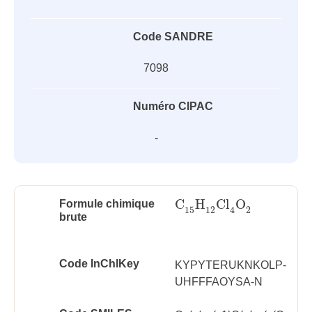
Code SANDRE
7098
Numéro CIPAC
-
C
H
Cl
O
Formule chimique
C
15
H
12
Cl
4
O
2
15
12
2
4
brute
Code InChlKey
KYPYTERUKNKOLP-
UHFFFAOYSA-N