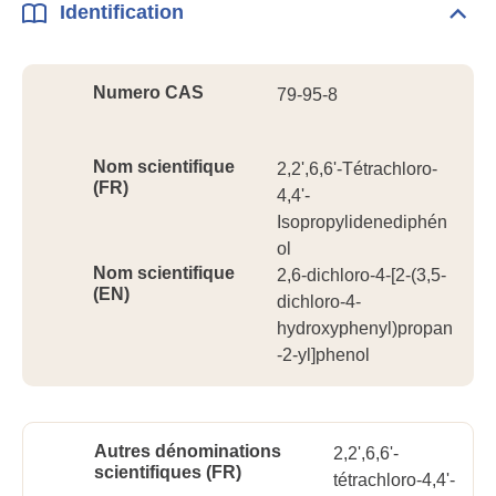
Identification
Dépli
Ident
Numero CAS
79-95-8
Nom scientifique
2,2',6,6'-Tétrachloro-
(FR)
4,4'-
Isopropylidenediphén
ol
Nom scientifique
2,6-dichloro-4-[2-(3,5-
(EN)
dichloro-4-
hydroxyphenyl)propan
-2-yl]phenol
Autres dénominations
2,2',6,6'-
scientifiques (FR)
tétrachloro-4,4'-