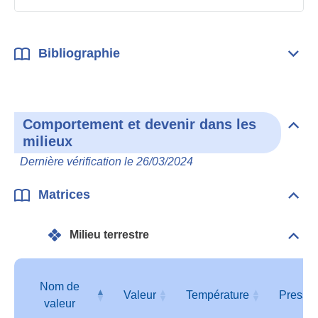
Bibliographie
Dépli
Bibl
Comportement et devenir dans les
Dépli
milieux
Com
et
Dernière vérification le 26/03/2024
deve
dan
les
Matrices
Dépli
mili
Matr
Milieu terrestre
Dépli
Mili
terre
Nom de
Valeur
Température
Pressi
valeur