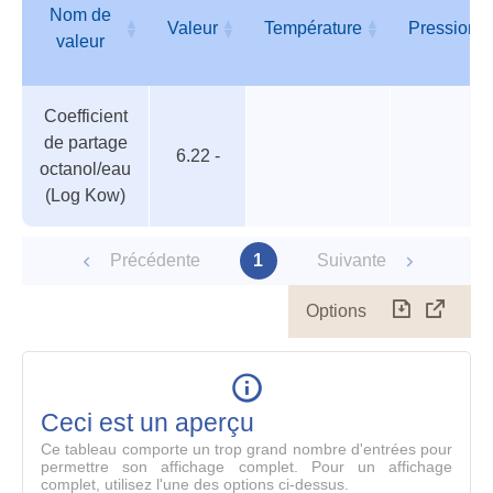
Nom de
Valeur
Température
Pression
valeur
Tableau
Nom de
Valeur
Température
Pression
Coefficient
des
valeur
de partage
paramètres
6.22 -
octanol/eau
(Log Kow)
Précédente
1
Suivante
Options
Télécharg
Affich
le
table
en
mode
Ceci est un aperçu
compl
Ce tableau comporte un trop grand nombre d'entrées pour
permettre son affichage complet. Pour un affichage
complet, utilisez l'une des options ci-dessus.