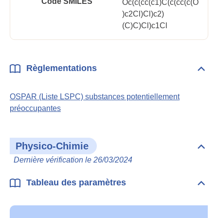
Code SMILES
Oc(c(cc(c1)C(c(cc(c(O
)c2Cl)Cl)c2)
(C)C)Cl)c1Cl
Règlementations
Dépli
Règl
OSPAR (Liste LSPC) substances potentiellement
préoccupantes
Physico-Chimie
Dépli
Phys
Dernière vérification le 26/03/2024
Chim
Tableau des paramètres
Dépli
Tabl
des
para