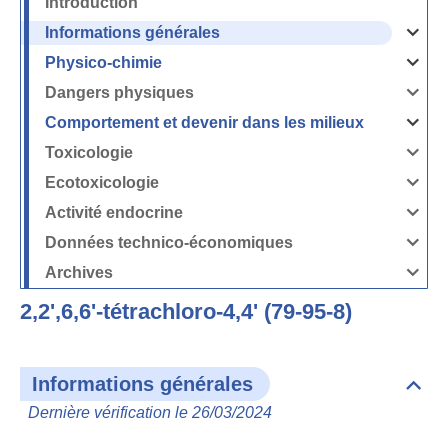
Introduction
Informations générales
Ouvrir
/
Fermer
Physico-chimie
la
Ouvrir
rubrique
/
Informati
Fermer
Dangers physiques
générales
la
Ouvrir
rubrique
/
Physico-
Fermer
Comportement et devenir dans les milieux
chimie
la
Ouvrir
rubrique
/
Dangers
Fermer
Toxicologie
physique
la
Ouvrir
rubrique
/
Comport
Fermer
Ecotoxicologie
et
la
Ouvrir
devenir
rubrique
/
dans
Toxicolog
Fermer
les
Activité endocrine
la
milieux
Ouvrir
rubrique
/
Ecotoxico
Fermer
Données technico-économiques
la
Ouvrir
rubrique
/
Activité
Fermer
Archives
endocrin
la
Ouvrir
rubrique
/
Données
Fermer
technico-
2,2',6,6'-tétrachloro-4,4' (79-95-8)
la
économi
rubrique
Archives
Informations générales
Dépli
Info
Dernière vérification le 26/03/2024
géné