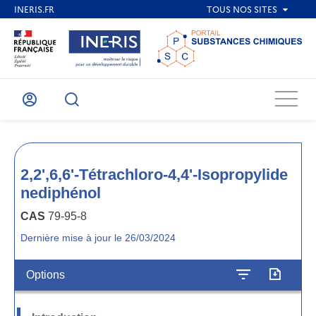
Menu
Mon
Recherche
compte
2,2',6,6'-Tétrachloro-4,4'-Isopropylide
nediphénol
CAS
79-95-8
Dernière mise à jour le 26/03/2024
Options