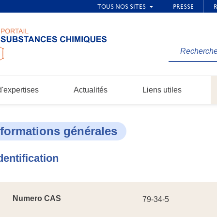
Rechercher
une
information
dans
'expertises
Actualités
Liens utiles
le
site...
nformations générales
dentification
Numero CAS
79-34-5