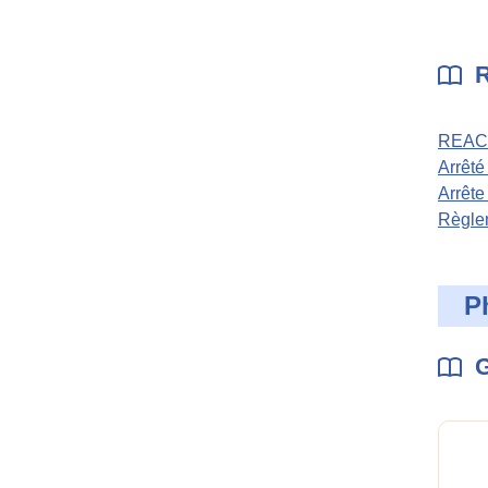
R
REACH 
Arrêté
Arrête
Règlem
P
G