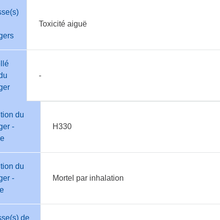
sse(s)
Toxicité aiguë
gers
llé
du
-
ger
tion du
er -
H330
e
tion du
er -
Mortel par inhalation
te
se(s) de