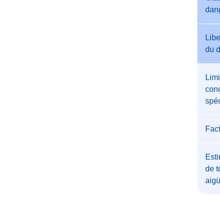
dan
Libe
du 
Limi
conc
spéc
Fac
Esti
de t
aig