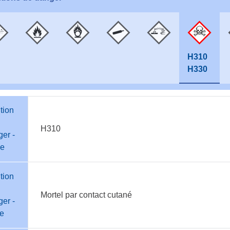
H310
H330
tion
H310
er -
e
tion
Mortel par contact cutané
er -
te