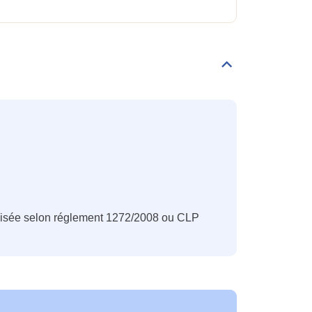
Déplier/replier
Classification
CLP
nisée selon réglement 1272/2008 ou CLP