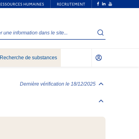
Recherche
Recherche de substances
Mon
compte
Dernière vérification le 18/12/2025
Déplier/replier
Informations
générales
Déplier/replier
Identification