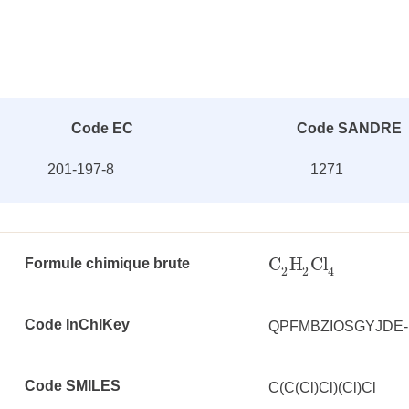
Code EC
Code SANDRE
201-197-8
1271
C
H
Cl
Formule chimique brute
C
2
H
2
Cl
4
2
2
4
Code InChlKey
QPFMBZIOSGYJDE
Code SMILES
C(C(Cl)Cl)(Cl)Cl