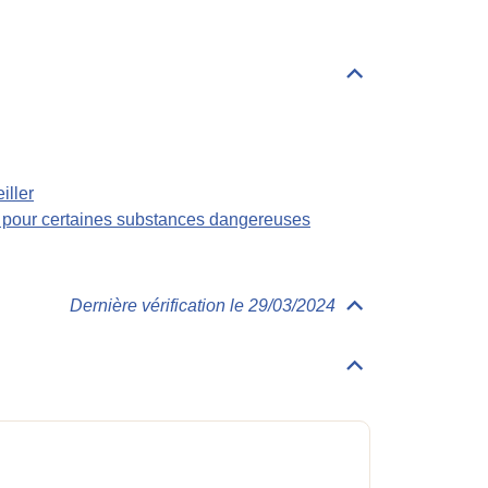
Déplier/replier
Règlementations
iller
s pour certaines substances dangereuses
Dernière vérification le 29/03/2024
Déplier/replier
Physico-
Chimie
Déplier/replier
Généralités