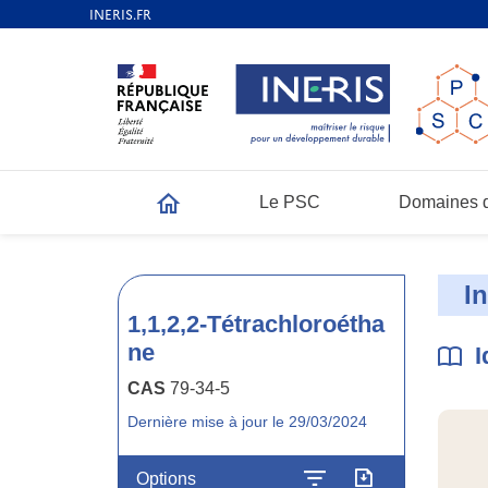
Le PSC
Domaines d
Accueil
I
1,1,2,2-Tétrachloroétha
ne
I
CAS
79-34-5
Dernière mise à jour le 29/03/2024
Options