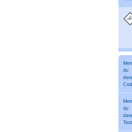
Men
du
dang
Cod
Men
du
dang
Tex