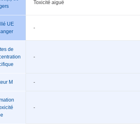
Toxicité aiguë
gers
llé UE
-
danger
tes de
entration
-
ifique
teur M
-
mation
oxicité
-
üe