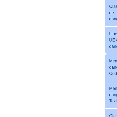
Cla
de
dan
Libe
UE 
dan
Men
dang
Cod
Men
dang
Tex
Clas