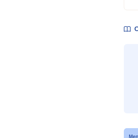
C
Men