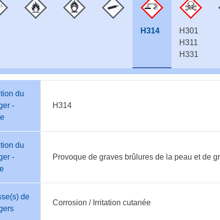
H314
H301
H311
H331
tion du
er -
H314
e
tion du
er -
Provoque de graves brûlures de la peau et de g
te
se(s) de
Corrosion / Irritation cutanée
gers