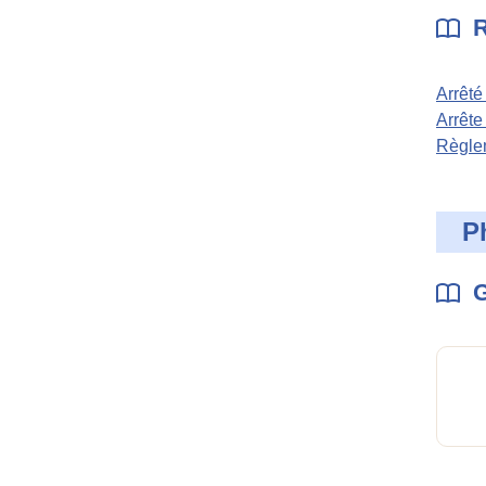
R
Arrêté
Arrête
Règlem
P
G