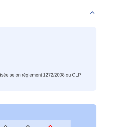
Déplier/replier
Classification
CLP
nisée selon réglement 1272/2008 ou CLP