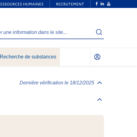
Recherche
Recherche de substances
Mon
compte
Dernière vérification le 18/12/2025
Déplier/replier
Informations
générales
Déplier/replier
Identification