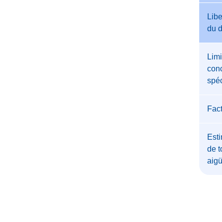
Libe
du 
Limi
conc
spéc
Fac
Esti
de t
aig