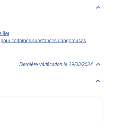
Déplier/replier
Règlementations
iller
s pour certaines substances dangereuses
Dernière vérification le 29/03/2024
Déplier/replier
Physico-
Chimie
Déplier/replier
Généralités