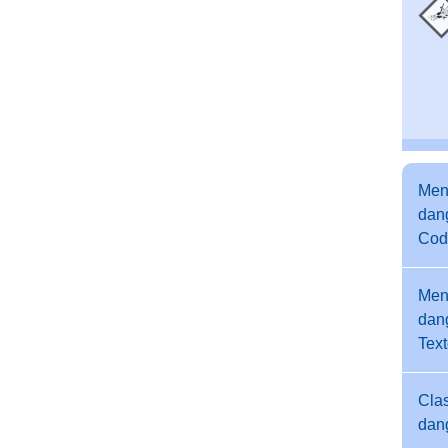
Men
dang
Cod
Men
dang
Tex
Clas
dan