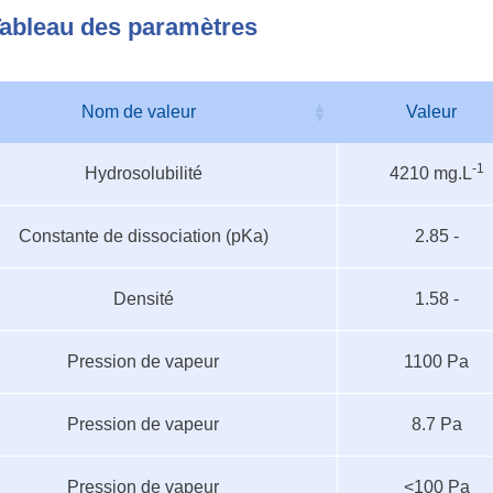
ableau des paramètres
Nom de valeur
Valeur
au
Nom de valeur
Valeur
-1
Hydrosolubilité
4210 mg.L
ètres
Constante de dissociation (pKa)
2.85 -
Densité
1.58 -
Pression de vapeur
1100 Pa
Pression de vapeur
8.7 Pa
Pression de vapeur
<100 Pa