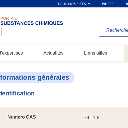
Rechercher
une
information
dans
'expertises
Actualités
Liens utiles
le
site...
nformations générales
dentification
Numero CAS
79-11-8