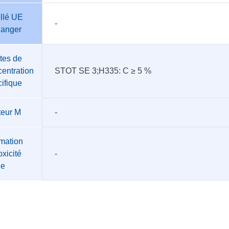
llé UE
-
danger
tes de
entration
STOT SE 3;H335: C ≥ 5 %
ifique
teur M
-
mation
oxicité
-
üe