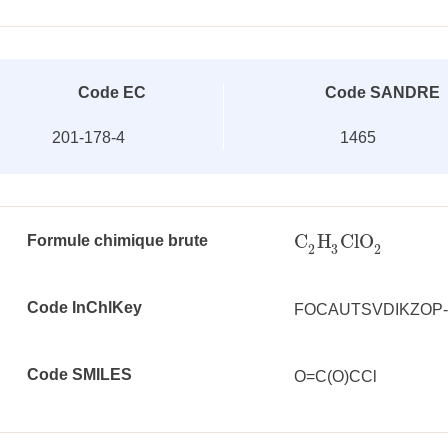
Code EC
Code SANDRE
201-178-4
1465
C
H
ClO
Formule chimique brute
C
2
H
3
ClO
2
3
2
2
Code InChlKey
FOCAUTSVDIKZOP
Code SMILES
O=C(O)CCl