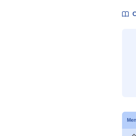
C
Men