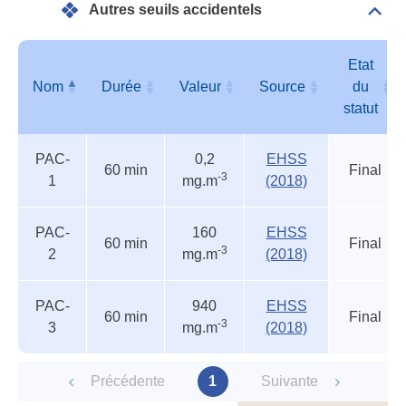
Autres seuils accidentels
Dépli
Autr
seui
acci
Etat
Nom
Durée
Valeur
Source
du
statut
Autres
Nom
Durée
Valeur
Source
Etat
PAC-
0,2
EHSS
seuils
du
60 min
Final
-3
1
mg.m
(2018)
accidentels
statut
PAC-
160
EHSS
60 min
Final
-3
2
mg.m
(2018)
PAC-
940
EHSS
60 min
Final
-3
3
mg.m
(2018)
Précédente
1
Suivante