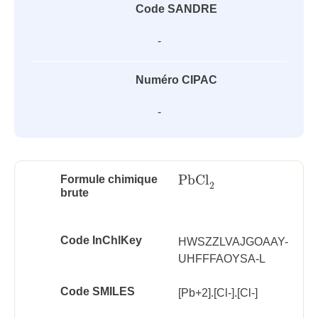
Code SANDRE
-
Numéro CIPAC
-
PbCl
Formule chimique
PbCl
2
2
brute
Code InChlKey
HWSZZLVAJGOAAY-
UHFFFAOYSA-L
Code SMILES
[Pb+2].[Cl-].[Cl-]