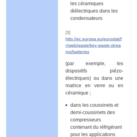
les céramiques
diélectriques dans les
condensateurs
[3]
http://ec.europa.eu/eurostat/f
r/web/waste/key-waste-strea
ms/batteries
(par exemple, les
dispositifs piézo-
électriques) ou dans une
matrice en verre ou en
céramique ;
dans les coussinets et
demi-coussinets des
compresseurs
contenant du réfrigérant
pour les applications