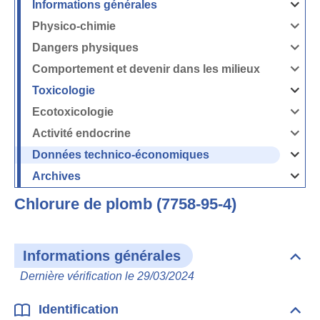
Informations générales
Ouvrir
/
Fermer
Physico-chimie
la
Ouvrir
rubrique
/
Informati
Fermer
Dangers physiques
générales
la
Ouvrir
rubrique
/
Physico-
Fermer
Comportement et devenir dans les milieux
chimie
la
Ouvrir
rubrique
/
Dangers
Fermer
Toxicologie
physique
la
Ouvrir
rubrique
/
Comport
Fermer
Ecotoxicologie
et
la
Ouvrir
devenir
rubrique
/
dans
Toxicolog
Fermer
les
Activité endocrine
la
milieux
Ouvrir
rubrique
/
Ecotoxico
Fermer
Données technico-économiques
la
Ouvrir
rubrique
/
Activité
Fermer
Archives
endocrin
la
Ouvrir
rubrique
/
Données
Fermer
technico-
Chlorure de plomb (7758-95-4)
la
économi
rubrique
Archives
Informations générales
Dépli
Info
Dernière vérification le 29/03/2024
géné
Identification
Dépli