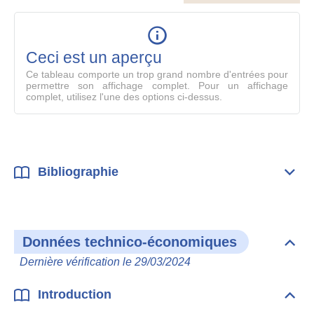
le
table
en
mode
Ceci est un aperçu
compl
Ce tableau comporte un trop grand nombre d'entrées pour
permettre son affichage complet. Pour un affichage
complet, utilisez l'une des options ci-dessus.
Bibliographie
Dépli
Bibl
Données technico-économiques
Dépli
Don
Dernière vérification le 29/03/2024
tech
éco
Introduction
Dépli
Intr