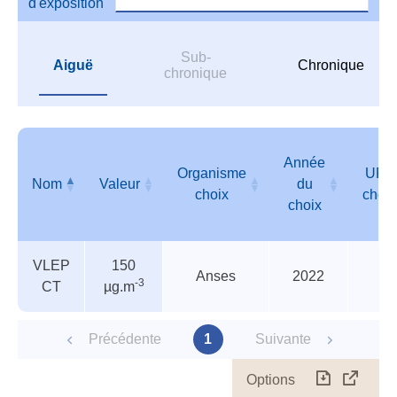
d'exposition
Sub-
Aiguë
Chronique
chronique
Année
Organisme
URL
Nom
Valeur
du
choix
choix
choix
Valeurs
Nom
Valeur
Organisme
Année
URL
VLEP
150
de
choix
du
choix
Anses
2022
-3
CT
µg.m
l'ANSES
choix
et/ou
de
Précédente
1
Suivante
l'INERIS
Options
Télécharg
Affich