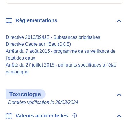
Règlementations
Dépli
Règl
Directive 2013/39/UE - Substances prioritaires
Directive Cadre sur l'Eau (DCE)
Arrêté du 7 août 2015 - programme de surveillance de
l'état des eaux
Arrêté du 27 juillet 2015 - polluants spécifiques à l'état
écologique
Toxicologie
Dépli
Toxi
Dernière vérification le 29/03/2024
Valeurs accidentelles
Dépli
Vale
acci