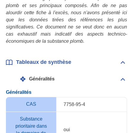
plomb et ses principaux composés. Afin de ne pas
alourdir cette fiche à l'excès, nous n'avons présenté ici
que les données tirées des références les plus
significatives. Ce document ne se veut donc en aucun
cas exhaustif mais indicatif des aspects technico-
économiques de la substance plomb.
Tableaux de synthèse
Dépli
Tabl
de
Généralités
synt
Dépli
Géné
Généralités
CAS
7758-95-4
Substance
prioritaire dans
oui