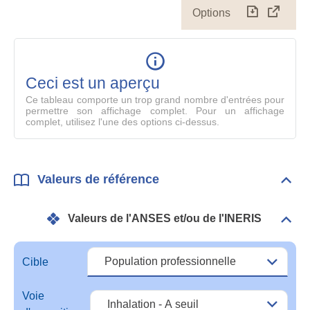
Options
Télécharg
Affich
le
table
en
mode
Ceci est un aperçu
compl
Ce tableau comporte un trop grand nombre d'entrées pour
permettre son affichage complet. Pour un affichage
complet, utilisez l'une des options ci-dessus.
Valeurs de référence
Dépli
Vale
de
Valeurs de l'ANSES et/ou de l'INERIS
réfé
Dépli
Vale
de
l'A
Cible
et/o
de
Voie
l'IN