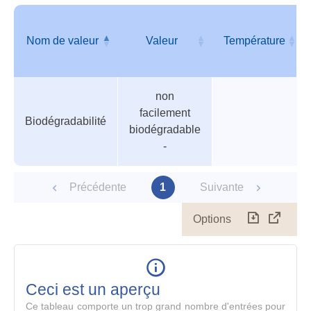
géné
Nom de valeur
Valeur
Température
Tableau
Nom de valeur
Valeur
Température
non
des
facilement
paramètres
Biodégradabilité
biodégradable
-
Précédente
1
Suivante
Options
Télécharg
Affich
le
table
en
mode
Ceci est un aperçu
compl
Ce tableau comporte un trop grand nombre d'entrées pour