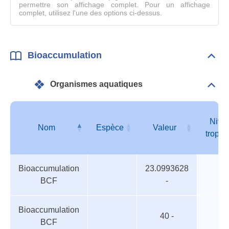
permettre son affichage complet. Pour un affichage
complet, utilisez l'une des options ci-dessus.
Bioaccumulation
Dépli
Bioa
Organismes aquatiques
Dépli
Orga
aqua
Nive
Nom
Espèce
Valeur
trophi
Organismes
Nom
Espèce
Valeur
Nive
Bioaccumulation
23.0993628
aquatiques
trophi
BCF
-
Bioaccumulation
40 -
BCF