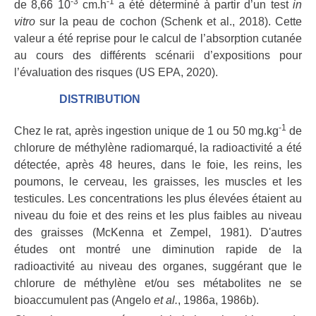
-3
-1
de 8,66 10
cm.h
a été déterminé à partir d’un test
in
vitro
sur la peau de cochon (Schenk et al., 2018). Cette
valeur a été reprise pour le calcul de l’absorption cutanée
au cours des différents scénarii d’expositions pour
l’évaluation des risques (US EPA, 2020).
DISTRIBUTION
-1
Chez le rat, après ingestion unique de 1 ou 50 mg.kg
de
chlorure de méthylène radiomarqué, la radioactivité a été
détectée, après 48 heures, dans le foie, les reins, les
poumons, le cerveau, les graisses, les muscles et les
testicules. Les concentrations les plus élevées étaient au
niveau du foie et des reins et les plus faibles au niveau
des graisses (McKenna et Zempel, 1981). D'autres
études ont montré une diminution rapide de la
radioactivité au niveau des organes, suggérant que le
chlorure de méthylène et/ou ses métabolites ne se
bioaccumulent pas (Angelo
et al.
, 1986a, 1986b).