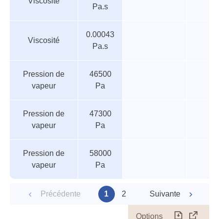
Viscosité
Pa.s
0.00043
Viscosité
Pa.s
Pression de
46500
vapeur
Pa
Pression de
47300
vapeur
Pa
Pression de
58000
vapeur
Pa
Précédente
1
2
Suivante
Options
Télécharg
Affich