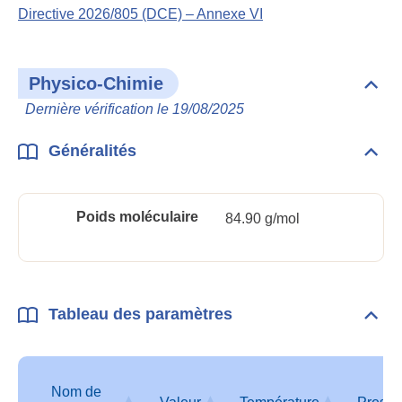
Directive 2026/805 (DCE) – Annexe VI
Physico-Chimie
Dépli
Phys
Dernière vérification le 19/08/2025
Chim
Généralités
Dépli
Géné
Poids moléculaire
84.90 g/mol
Tableau des paramètres
Dépli
Tabl
des
para
Nom de