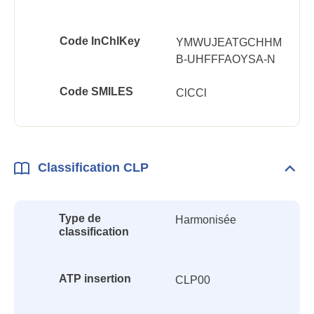
Code InChlKey
YMWUJEATGCHHM
B-UHFFFAOYSA-N
Code SMILES
ClCCl
Classification CLP
Dépli
Class
CLP
Type de
Harmonisée
classification
ATP insertion
CLP00