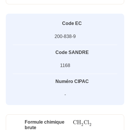
Code EC
200-838-9
Code SANDRE
1168
Numéro CIPAC
-
CH
Cl
Formule chimique
CH
2
Cl
2
2
2
brute