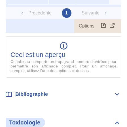
Précédente
1
Suivante
Options
Télécharg
Affich
le
table
en
mode
Ceci est un aperçu
compl
Ce tableau comporte un trop grand nombre d'entrées pour
permettre son affichage complet. Pour un affichage
complet, utilisez l'une des options ci-dessus.
Bibliographie
Dépli
Bibl
Toxicologie
Dépli