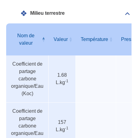
Matr
Milieu terrestre
Dépli
Mili
terre
Nom de
Valeur
Température
Pressi
valeur
Tableau
Nom de
Valeur
Température
Pressi
Coefficient de
des
valeur
partage
paramètres
1.68
carbone
-1
L.kg
organique/Eau
(Koc)
Coefficient de
partage
157
carbone
-1
L.kg
organique/Eau