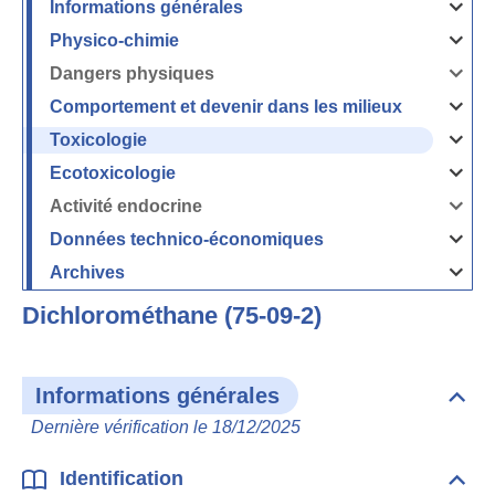
Informations générales
Ouvrir
/
Fermer
Physico-chimie
la
Ouvrir
rubrique
/
Informati
Fermer
Dangers physiques
générales
la
Ouvrir
rubrique
/
Physico-
Fermer
Comportement et devenir dans les milieux
chimie
la
Ouvrir
rubrique
/
Dangers
Fermer
Toxicologie
physique
la
Ouvrir
rubrique
/
Comport
Fermer
Ecotoxicologie
et
la
Ouvrir
devenir
rubrique
/
dans
Toxicolog
Fermer
les
Activité endocrine
la
milieux
Ouvrir
rubrique
/
Ecotoxico
Fermer
Données technico-économiques
la
Ouvrir
rubrique
/
Activité
Fermer
Archives
endocrin
la
Ouvrir
rubrique
/
Données
Fermer
technico-
Dichlorométhane (75-09-2)
la
économi
rubrique
Archives
Informations générales
Dépli
Info
Dernière vérification le 18/12/2025
géné
Identification
Dépli