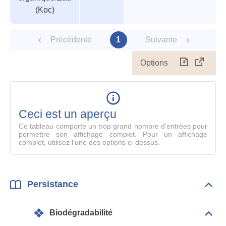
(Koc)
Précédente
1
Suivante
Options
Télécharg
Affich
le
table
en
mode
Ceci est un aperçu
compl
Ce tableau comporte un trop grand nombre d'entrées pour
permettre son affichage complet. Pour un affichage
complet, utilisez l'une des options ci-dessus.
Persistance
Dépli
Pers
Biodégradabilité
Dépli
Info