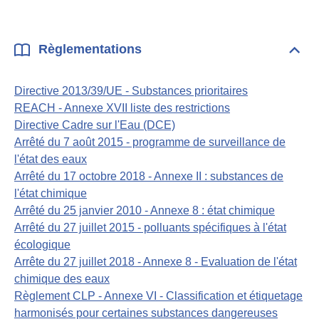
Règlementations
Dépli
Règl
Directive 2013/39/UE - Substances prioritaires
REACH - Annexe XVII liste des restrictions
Directive Cadre sur l'Eau (DCE)
Arrêté du 7 août 2015 - programme de surveillance de
l'état des eaux
Arrêté du 17 octobre 2018 - Annexe II : substances de
l'état chimique
Arrêté du 25 janvier 2010 - Annexe 8 : état chimique
Arrêté du 27 juillet 2015 - polluants spécifiques à l'état
écologique
Arrête du 27 juillet 2018 - Annexe 8 - Evaluation de l'état
chimique des eaux
Règlement CLP - Annexe VI - Classification et étiquetage
harmonisés pour certaines substances dangereuses