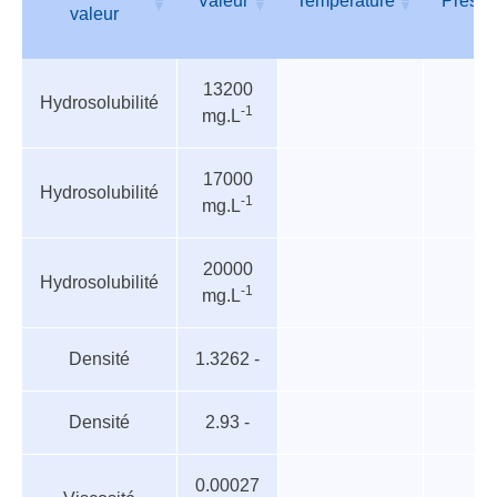
Valeur
Température
Pressi
valeur
Tableau
Nom de
Valeur
Température
Pressi
13200
des
valeur
Hydrosolubilité
-1
mg.L
paramètres
17000
Hydrosolubilité
-1
mg.L
20000
Hydrosolubilité
-1
mg.L
Densité
1.3262 -
Densité
2.93 -
0.00027