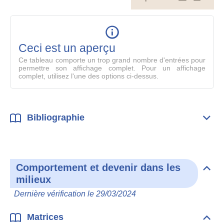
le
table
en
mode
Ceci est un aperçu
compl
Ce tableau comporte un trop grand nombre d'entrées pour
permettre son affichage complet. Pour un affichage
complet, utilisez l'une des options ci-dessus.
Bibliographie
Dépli
Bibl
Comportement et devenir dans les
Dépli
milieux
Com
et
Dernière vérification le 29/03/2024
deve
dan
les
Matrices
Dépli
mili