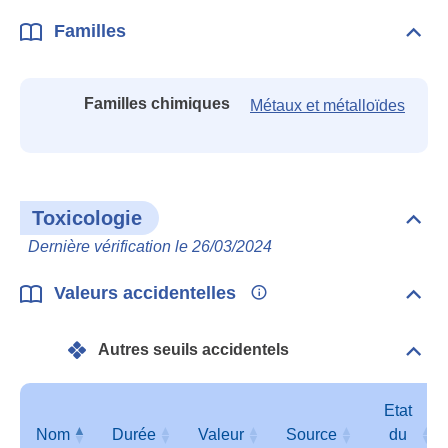
Familles
Dépli
Fami
Familles chimiques
Métaux et métalloïdes
Toxicologie
Dépli
Toxi
Dernière vérification le 26/03/2024
Valeurs accidentelles
Dépli
Vale
acci
Autres seuils accidentels
Dépli
Autr
seui
acci
Etat
Nom
Durée
Valeur
Source
du