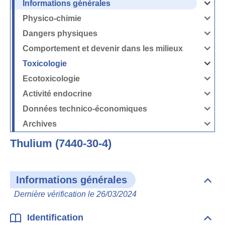
Informations générales
Ouvrir
/
Fermer
Physico-chimie
la
Ouvrir
rubrique
/
Informati
Fermer
Dangers physiques
générales
la
Ouvrir
rubrique
/
Physico-
Fermer
Comportement et devenir dans les milieux
chimie
la
Ouvrir
rubrique
/
Dangers
Fermer
Toxicologie
physique
la
Ouvrir
rubrique
/
Comport
Fermer
Ecotoxicologie
et
la
Ouvrir
devenir
rubrique
/
dans
Toxicolog
Fermer
les
Activité endocrine
la
milieux
Ouvrir
rubrique
/
Ecotoxico
Fermer
Données technico-économiques
la
Ouvrir
rubrique
/
Activité
Fermer
Archives
endocrin
la
Ouvrir
rubrique
/
Données
Fermer
technico-
Thulium (7440-30-4)
la
économi
rubrique
Archives
Informations générales
Dépli
Info
Dernière vérification le 26/03/2024
géné
Identification
Dépli