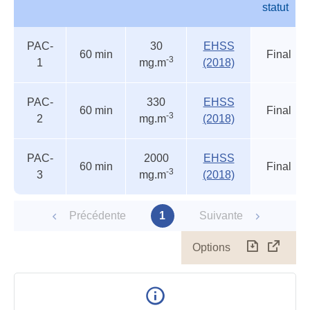
statut
Autres
Nom
Durée
Valeur
Source
Etat
PAC-
30
EHSS
seuils
du
60 min
Final
-3
1
mg.m
(2018)
accidentels
statut
PAC-
330
EHSS
60 min
Final
-3
2
mg.m
(2018)
PAC-
2000
EHSS
60 min
Final
-3
3
mg.m
(2018)
Précédente
1
Suivante
Options
Télécharg
Affich
le
table
en