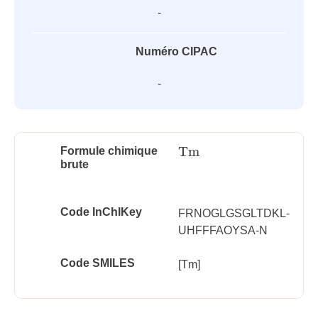
-
Numéro CIPAC
-
Tm
Formule chimique
Tm
brute
Code InChlKey
FRNOGLGSGLTDKL-
UHFFFAOYSA-N
Code SMILES
[Tm]