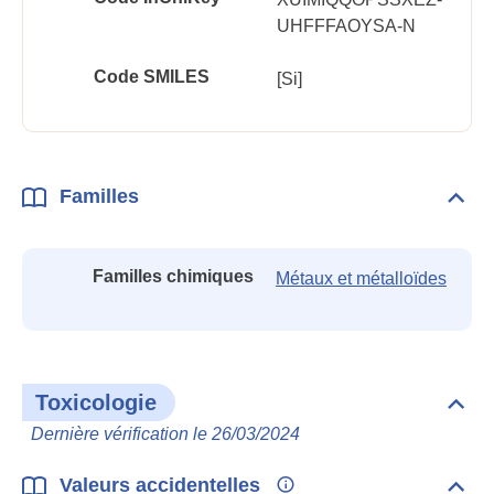
UHFFFAOYSA-N
Code SMILES
[Si]
Familles
Dépli
Fami
Familles chimiques
Métaux et métalloïdes
Toxicologie
Dépli
Toxi
Dernière vérification le 26/03/2024
Valeurs accidentelles
Dépli