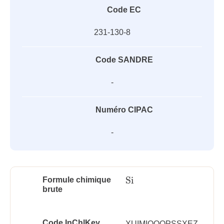
Code EC
231-130-8
Code SANDRE
-
Numéro CIPAC
-
Si
Formule chimique
Si
brute
Code InChlKey
XUIMIQQOPSSXEZ-