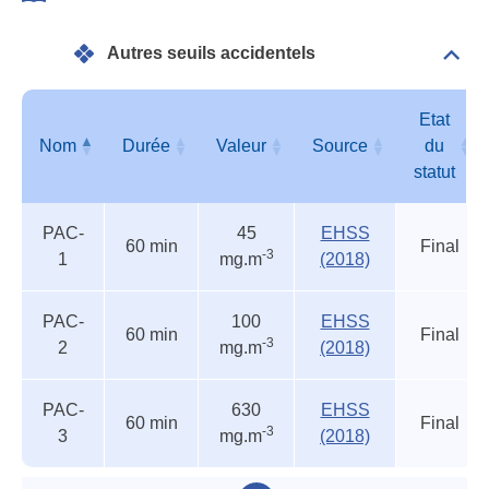
Vale
acci
Autres seuils accidentels
Dépli
Autr
seui
acci
Etat
Nom
Durée
Valeur
Source
du
statut
Autres
Nom
Durée
Valeur
Source
Etat
PAC-
45
EHSS
seuils
du
60 min
Final
-3
1
mg.m
(2018)
accidentels
statut
PAC-
100
EHSS
60 min
Final
-3
2
mg.m
(2018)
PAC-
630
EHSS
60 min
Final
-3
3
mg.m
(2018)