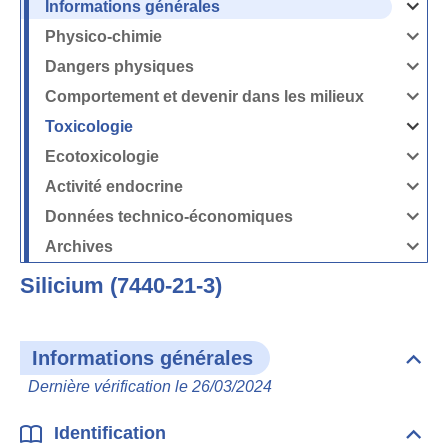
Informations générales
Ouvrir
/
Fermer
Physico-chimie
la
Ouvrir
rubrique
/
Informati
Fermer
Dangers physiques
générales
la
Ouvrir
rubrique
/
Physico-
Fermer
Comportement et devenir dans les milieux
chimie
la
Ouvrir
rubrique
/
Dangers
Fermer
Toxicologie
physique
la
Ouvrir
rubrique
/
Comport
Fermer
Ecotoxicologie
et
la
Ouvrir
devenir
rubrique
/
dans
Toxicolog
Fermer
les
Activité endocrine
la
milieux
Ouvrir
rubrique
/
Ecotoxico
Fermer
Données technico-économiques
la
Ouvrir
rubrique
/
Activité
Fermer
Archives
endocrin
la
Ouvrir
rubrique
/
Données
Fermer
technico-
Silicium (7440-21-3)
la
économi
rubrique
Archives
Informations générales
Dépli
Info
Dernière vérification le 26/03/2024
géné
Identification
Dépli