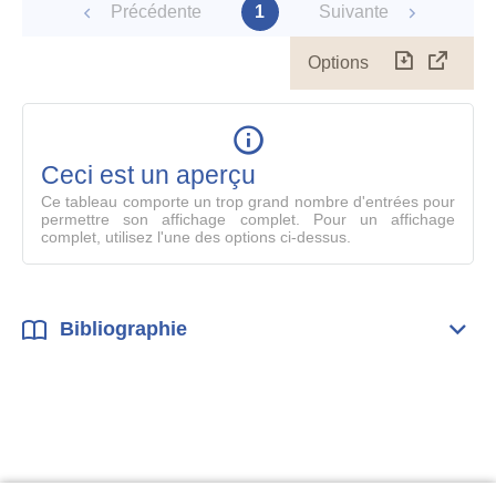
Précédente
1
Suivante
Options
Télécharg
Affich
le
table
en
mode
Ceci est un aperçu
compl
Ce tableau comporte un trop grand nombre d'entrées pour
permettre son affichage complet. Pour un affichage
complet, utilisez l'une des options ci-dessus.
Bibliographie
Dépli
Bibl