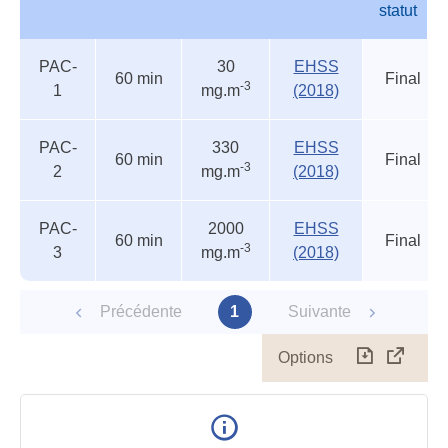
statut
Autres
Nom
Durée
Valeur
Source
Etat
PAC-
30
EHSS
seuils
du
60 min
Final
-3
1
mg.m
(2018)
accidentels
statut
PAC-
330
EHSS
60 min
Final
-3
2
mg.m
(2018)
PAC-
2000
EHSS
60 min
Final
-3
3
mg.m
(2018)
Précédente
1
Suivante
Options
Télécharg
Affich
le
table
en