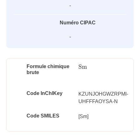
-
Numéro CIPAC
-
Sm
Formule chimique
Sm
brute
Code InChlKey
KZUNJOHGWZRPMI-
UHFFFAOYSA-N
Code SMILES
[Sm]