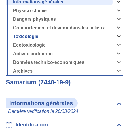
Informations générales
Ouvrir
/
Fermer
Physico-chimie
la
Ouvrir
rubrique
/
Informati
Fermer
Dangers physiques
générales
la
Ouvrir
rubrique
/
Physico-
Fermer
Comportement et devenir dans les milieux
chimie
la
Ouvrir
rubrique
/
Dangers
Fermer
Toxicologie
physique
la
Ouvrir
rubrique
/
Comport
Fermer
Ecotoxicologie
et
la
Ouvrir
devenir
rubrique
/
dans
Toxicolog
Fermer
les
Activité endocrine
la
milieux
Ouvrir
rubrique
/
Ecotoxico
Fermer
Données technico-économiques
la
Ouvrir
rubrique
/
Activité
Fermer
Archives
endocrin
la
Ouvrir
rubrique
/
Données
Fermer
technico-
Samarium (7440-19-9)
la
économi
rubrique
Archives
Informations générales
Dépli
Info
Dernière vérification le 26/03/2024
géné
Identification
Dépli