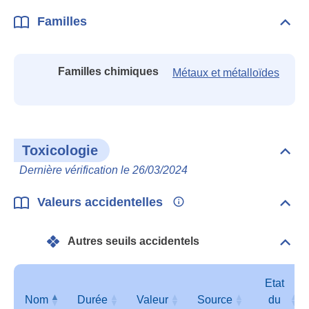
Familles
Dépli
Fami
Familles chimiques
Métaux et métalloïdes
Toxicologie
Dépli
Toxi
Dernière vérification le 26/03/2024
Valeurs accidentelles
Dépli
Vale
acci
Autres seuils accidentels
Dépli
Autr
seui
acci
Etat
Nom
Durée
Valeur
Source
du