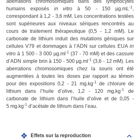
aberrations chromosomiques dans des lymphocytes
-1
humains exposés
in vitro
à 50 - 150 µg.mL
,
correspondant à 1,2 - 3,6 mM. Les concentrations testées
sont supérieures aux niveaux sériques rencontrés au
cours de traitement thérapeutique (0,5 - 1,2 mM). Le
carbonate de lithium induit des mutations géniques sur
cellules V79 et dommages à l’ADN sur cellules EUA
in
-1
vitro
à 1 500 - 3 000 µg.ml
(37 - 70 mM) et des cassure
-1
d’ADN simple brin à 150 - 500 µg.ml
(3,6 - 12 mM). Les
aberrations chromosomiques chez la souris ont été
augmentées à toutes les doses par rapport au témoin
-1
pour des expositions 0,2 - 21 mg.kg
de chlorure de
-1
lithium dans l’huile d’olive, 1,2 - 120 mg.kg
de
carbonate de lithium dans l’huile d’olive et de 0,05 -
-1
5 mg.kg
d’acétate de lithium dans l’eau.
Effets sur la reproduction
Dépli