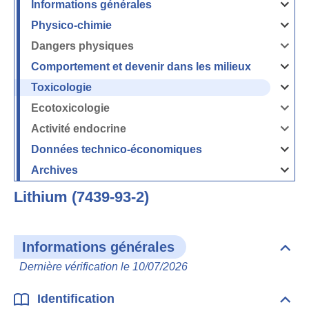
Informations générales
Ouvrir
/
Fermer
Physico-chimie
la
Ouvrir
rubrique
/
Informati
Fermer
Dangers physiques
générales
la
Ouvrir
rubrique
/
Physico-
Fermer
Comportement et devenir dans les milieux
chimie
la
Ouvrir
rubrique
/
Dangers
Fermer
Toxicologie
physique
la
Ouvrir
rubrique
/
Comport
Fermer
Ecotoxicologie
et
la
Ouvrir
devenir
rubrique
/
dans
Toxicolog
Fermer
les
Activité endocrine
la
milieux
Ouvrir
rubrique
/
Ecotoxico
Fermer
Données technico-économiques
la
Ouvrir
rubrique
/
Activité
Fermer
Archives
endocrin
la
Ouvrir
rubrique
/
Données
Fermer
technico-
Lithium (7439-93-2)
la
économi
rubrique
Archives
Informations générales
Dépli
Info
Dernière vérification le 10/07/2026
géné
Identification
Dépli