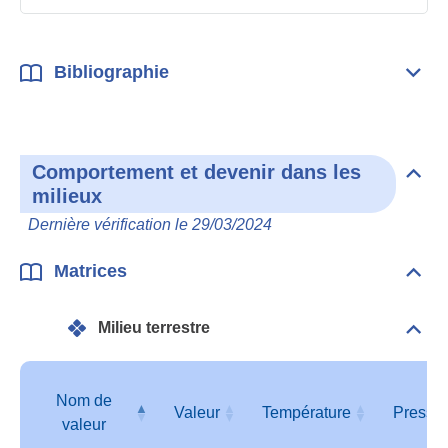
Bibliographie
Dépli
Bibl
Comportement et devenir dans les
Dépli
milieux
Com
et
Dernière vérification le 29/03/2024
deve
dan
les
Matrices
Dépli
mili
Matr
Milieu terrestre
Dépli
Mili
terre
Nom de
Valeur
Température
Pressi
valeur