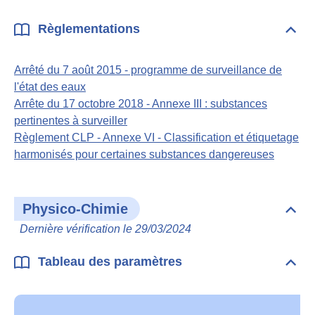
Règlementations
Dépli
Règl
Arrêté du 7 août 2015 - programme de surveillance de
l'état des eaux
Arrête du 17 octobre 2018 - Annexe III : substances
pertinentes à surveiller
Règlement CLP - Annexe VI - Classification et étiquetage
harmonisés pour certaines substances dangereuses
Physico-Chimie
Dépli
Phys
Dernière vérification le 29/03/2024
Chim
Tableau des paramètres
Dépli
Tabl
des
para