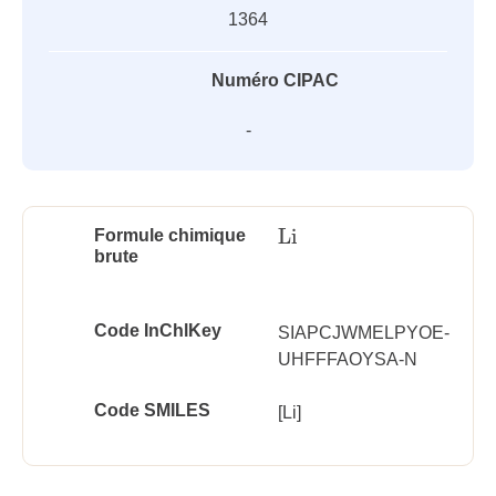
1364
Numéro CIPAC
-
Li
Formule chimique
Li
brute
Code InChlKey
SIAPCJWMELPYOE-
UHFFFAOYSA-N
Code SMILES
[Li]