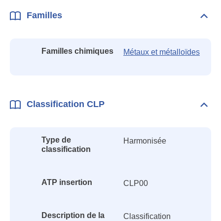
Familles
Dépli
Fami
Familles chimiques
Métaux et métalloïdes
Classification CLP
Dépli
Class
CLP
Type de
Harmonisée
classification
ATP insertion
CLP00
Description de la
Classification