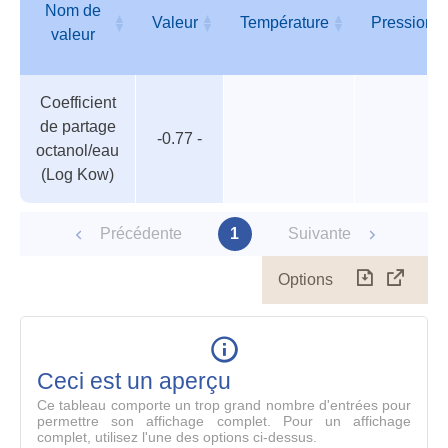
Nom de
Valeur
Température
Pression
valeur
Tableau
Nom de
Valeur
Température
Pression
Coefficient
des
valeur
de partage
paramètres
-0.77 -
octanol/eau
(Log Kow)
Précédente
1
Suivante
Options
Télécharg
Affich
le
table
en
mode
Ceci est un aperçu
compl
Ce tableau comporte un trop grand nombre d'entrées pour
permettre son affichage complet. Pour un affichage
complet, utilisez l'une des options ci-dessus.