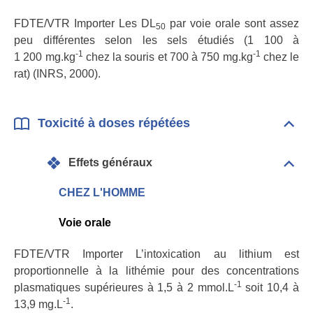
FDTE/VTR Importer Les DL
par voie orale sont assez
50
peu différentes selon les sels étudiés (1 100 à
-1
-1
1 200 mg.kg
chez la souris et 700 à 750 mg.kg
chez le
rat) (INRS, 2000).
Toxicité à doses répétées
Dépli
Toxic
à
Effets généraux
dose
Dépli
répé
Effet
géné
CHEZ L'HOMME
Voie orale
FDTE/VTR Importer L’intoxication au lithium est
proportionnelle à la lithémie pour des concentrations
-1
plasmatiques supérieures à 1,5 à 2 mmol.L
soit 10,4 à
-1
13,9 mg.L
.