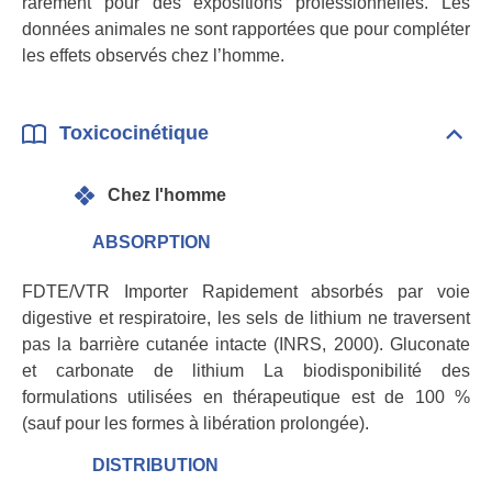
rarement pour des expositions professionnelles. Les
données animales ne sont rapportées que pour compléter
les effets observés chez l’homme.
Toxicocinétique
Dépli
Toxi
Chez l'homme
ABSORPTION
FDTE/VTR Importer Rapidement absorbés par voie
digestive et respiratoire, les sels de lithium ne traversent
pas la barrière cutanée intacte (INRS, 2000). Gluconate
et carbonate de lithium La biodisponibilité des
formulations utilisées en thérapeutique est de 100 %
(sauf pour les formes à libération prolongée).
DISTRIBUTION