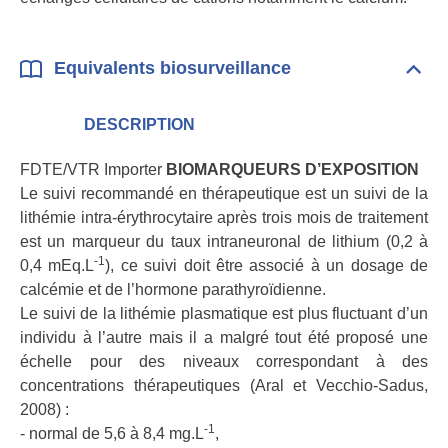
Equivalents biosurveillance
Dépli
Equi
bios
DESCRIPTION
FDTE/VTR Importer
BIOMARQUEURS D’EXPOSITION
Le suivi recommandé en thérapeutique est un suivi de la
lithémie intra-érythrocytaire après trois mois de traitement
est un marqueur du taux intraneuronal de lithium (0,2 à
-1
0,4 mEq.L
), ce suivi doit être associé à un dosage de
calcémie et de l’hormone parathyroïdienne.
Le suivi de la lithémie plasmatique est plus fluctuant d’un
individu à l’autre mais il a malgré tout été proposé une
échelle pour des niveaux correspondant à des
concentrations thérapeutiques (Aral et Vecchio-Sadus,
2008) :
-1
- normal de 5,6 à 8,4 mg.L
,