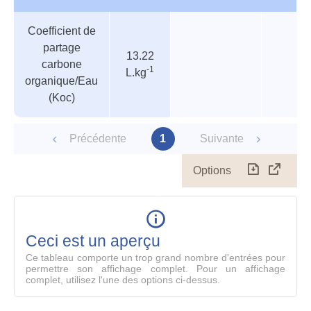
Tableau
Nom de
Valeur
Température
Pressi
Coefficient de
des
valeur
partage
paramètres
13.22
carbone
-1
L.kg
organique/Eau
(Koc)
Précédente
1
Suivante
Options
Télécharg
Affich
le
table
en
mode
Ceci est un aperçu
compl
Ce tableau comporte un trop grand nombre d'entrées pour
permettre son affichage complet. Pour un affichage
complet, utilisez l'une des options ci-dessus.