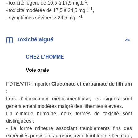
-1
- toxicité légère de 10,5 à 17,5 mg.L
,
-1
- toxicité modérée de 17,5 à 24,5 mg.L
,
-1
- symptômes sévères > 24,5 mg.L
Toxicité aiguë
Dépli
Toxic
aigu
CHEZ L'HOMME
Voie orale
FDTE/VTR Importer
Gluconate et carbamate de lithium
:
Lors d’intoxication médicamenteuse, les signes sont
généralement modérés malgré des lithémies élevées.
En clinique humaine, deux formes de toxicité sont
distinguées :
- La forme mineure associant tremblements fins des
extrémités persistant au repos avec troubles de l’écriture,