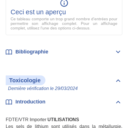
en
mode
Ceci est un aperçu
compl
Ce tableau comporte un trop grand nombre d'entrées pour
permettre son affichage complet. Pour un affichage
complet, utilisez l'une des options ci-dessus.
Bibliographie
Dépli
Bibl
Toxicologie
Dépli
Toxi
Dernière vérification le 29/03/2024
Introduction
Dépli
Intr
FDTE/VTR Importer
UTILISATIONS
Les sels de lithium sont utilisés dans la métallurgie,