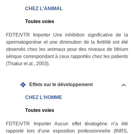
Effet
sur
CHEZ L'ANIMAL
la
repr
Toutes voies
FDTE/VTR Importer Une inhibition significative de la
spermatogenèse et une diminution de la fertilité ont été
observés chez les animaux pour des niveaux de lithium
sérique correspondant à ceux rapportés chez les patients
(Thakur et al., 2003).
Effets sur le développement
Dépli
Effet
sur
CHEZ L'HOMME
le
déve
Toutes voies
FDTE/VTR Importer Aucun effet tératogène n’a été
rapporté lors d’une exposition professionnelle (INRS,