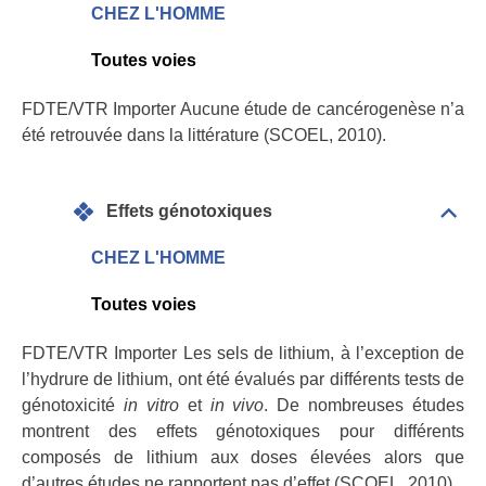
canc
CHEZ L'HOMME
Toutes voies
FDTE/VTR Importer Aucune étude de cancérogenèse n’a
été retrouvée dans la littérature (SCOEL, 2010).
Effets génotoxiques
Dépli
Effet
géno
CHEZ L'HOMME
Toutes voies
FDTE/VTR Importer Les sels de lithium, à l’exception de
l’hydrure de lithium, ont été évalués par différents tests de
génotoxicité
in vitro
et
in vivo
. De nombreuses études
montrent des effets génotoxiques pour différents
composés de lithium aux doses élevées alors que
d’autres études ne rapportent pas d’effet (SCOEL, 2010).