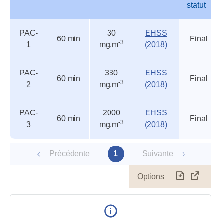
statut
Autres
Nom
Durée
Valeur
Source
Etat
PAC-
30
EHSS
seuils
du
60 min
Final
-3
1
mg.m
(2018)
accidentels
statut
PAC-
330
EHSS
60 min
Final
-3
2
mg.m
(2018)
PAC-
2000
EHSS
60 min
Final
-3
3
mg.m
(2018)
Précédente
1
Suivante
Options
Télécharg
Affich
le
table
en