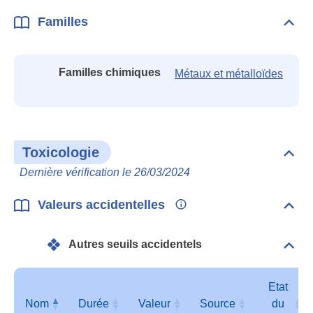
Familles
Dépli
Fami
Familles chimiques
Métaux et métalloïdes
Toxicologie
Dépli
Toxi
Dernière vérification le 26/03/2024
Valeurs accidentelles
Dépli
Vale
acci
Autres seuils accidentels
Dépli
Autr
seui
acci
Etat
Nom
Durée
Valeur
Source
du