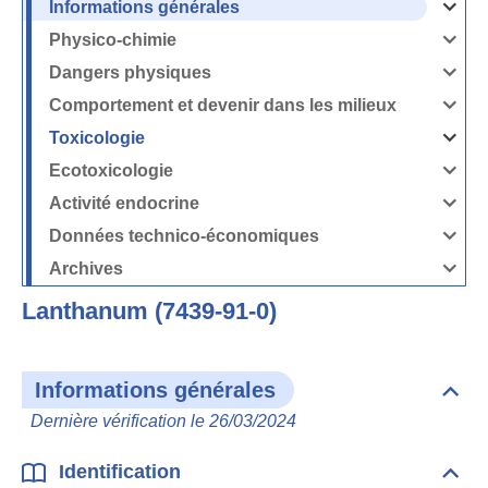
Informations générales
Ouvrir
/
Fermer
Physico-chimie
la
Ouvrir
rubrique
/
Informati
Fermer
Dangers physiques
générales
la
Ouvrir
rubrique
/
Physico-
Fermer
Comportement et devenir dans les milieux
chimie
la
Ouvrir
rubrique
/
Dangers
Fermer
Toxicologie
physique
la
Ouvrir
rubrique
/
Comport
Fermer
Ecotoxicologie
et
la
Ouvrir
devenir
rubrique
/
dans
Toxicolog
Fermer
les
Activité endocrine
la
milieux
Ouvrir
rubrique
/
Ecotoxico
Fermer
Données technico-économiques
la
Ouvrir
rubrique
/
Activité
Fermer
Archives
endocrin
la
Ouvrir
rubrique
/
Données
Fermer
technico-
Lanthanum (7439-91-0)
la
économi
rubrique
Archives
Informations générales
Dépli
Info
Dernière vérification le 26/03/2024
géné
Identification
Dépli