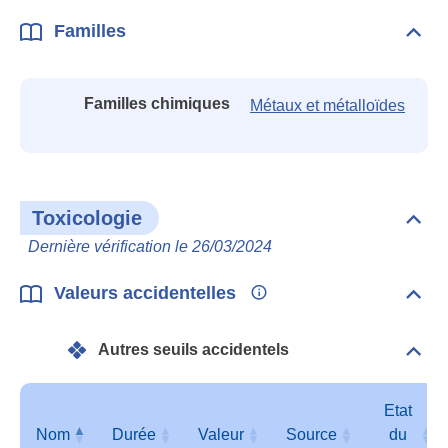
Familles
Dépli
Fami
Familles chimiques
Métaux et métalloïdes
Toxicologie
Dépli
Toxi
Dernière vérification le 26/03/2024
Valeurs accidentelles
Dépli
Vale
acci
Autres seuils accidentels
Dépli
Autr
seui
acci
Etat
Nom
Durée
Valeur
Source
du