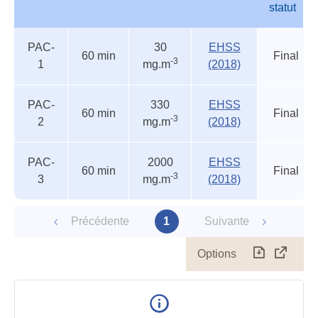
statut
Autres
Nom
Durée
Valeur
Source
Etat
PAC-
30
EHSS
seuils
du
60 min
Final
-3
1
mg.m
(2018)
accidentels
statut
PAC-
330
EHSS
60 min
Final
-3
2
mg.m
(2018)
PAC-
2000
EHSS
60 min
Final
-3
3
mg.m
(2018)
Précédente
1
Suivante
Options
Télécharg
Affich
le
table
en