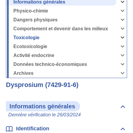
Informations générales
Ouvrir
/
Fermer
Physico-chimie
la
Ouvrir
rubrique
/
Informati
Fermer
Dangers physiques
générales
la
Ouvrir
rubrique
/
Physico-
Fermer
Comportement et devenir dans les milieux
chimie
la
Ouvrir
rubrique
/
Dangers
Fermer
Toxicologie
physique
la
Ouvrir
rubrique
/
Comport
Fermer
Ecotoxicologie
et
la
Ouvrir
devenir
rubrique
/
dans
Toxicolog
Fermer
les
Activité endocrine
la
milieux
Ouvrir
rubrique
/
Ecotoxico
Fermer
Données technico-économiques
la
Ouvrir
rubrique
/
Activité
Fermer
Archives
endocrin
la
Ouvrir
rubrique
/
Données
Fermer
technico-
Dysprosium (7429-91-6)
la
économi
rubrique
Archives
Informations générales
Dépli
Info
Dernière vérification le 26/03/2024
géné
Identification
Dépli