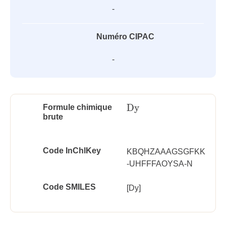
-
Numéro CIPAC
-
Dy
Formule chimique
Dy
brute
Code InChlKey
KBQHZAAAGSGFKK
-UHFFFAOYSA-N
Code SMILES
[Dy]