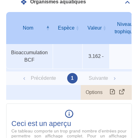
Organismes aquatiques
Dépli
Orga
aqua
Niveau
Nom
Espèce
Valeur
trophique
Organismes
Nom
Espèce
Valeur
Niveau
Bioaccumulation
aquatiques
trophique
3.162 -
BCF
Précédente
1
Suivante
Options
Télécharg
Affich
le
table
en
mode
Ceci est un aperçu
compl
Ce tableau comporte un trop grand nombre d'entrées pour
permettre son affichage complet. Pour un affichage