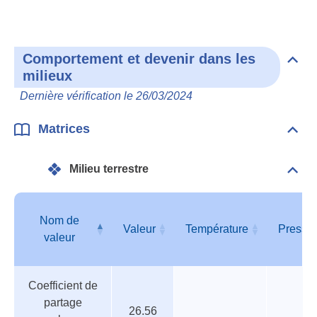
Bibl
Comportement et devenir dans les
Dépli
milieux
Com
et
Dernière vérification le 26/03/2024
deve
dan
les
Matrices
Dépli
mili
Matr
Milieu terrestre
Dépli
Mili
terre
Nom de
Valeur
Température
Pressi
valeur
Tableau
Nom de
Valeur
Température
Pressi
Coefficient de
des
valeur
partage
paramètres
26.56