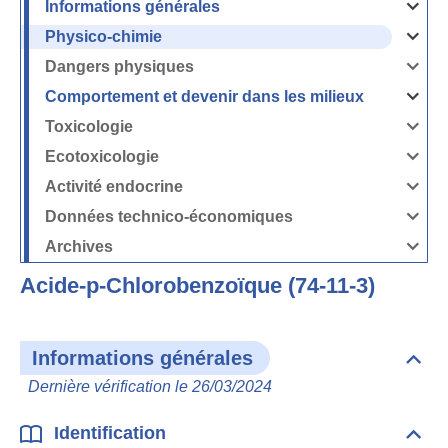
Informations générales
Ouvrir
/
Fermer
Physico-chimie
la
Ouvrir
rubrique
/
Informati
Fermer
Dangers physiques
générales
la
Ouvrir
rubrique
/
Physico-
Fermer
Comportement et devenir dans les milieux
chimie
la
Ouvrir
rubrique
/
Dangers
Fermer
Toxicologie
physique
la
Ouvrir
rubrique
/
Comport
Fermer
Ecotoxicologie
et
la
Ouvrir
devenir
rubrique
/
dans
Toxicolog
Fermer
les
Activité endocrine
la
milieux
Ouvrir
rubrique
/
Ecotoxico
Fermer
Données technico-économiques
la
Ouvrir
rubrique
/
Activité
Fermer
Archives
endocrin
la
Ouvrir
rubrique
/
Données
Fermer
technico-
Acide-p-Chlorobenzoïque (74-11-3)
la
économi
rubrique
Archives
Informations générales
Dépli
Info
Dernière vérification le 26/03/2024
géné
Identification
Dépli