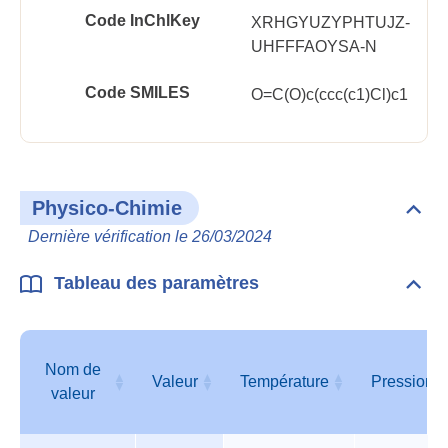
Code InChlKey
XRHGYUZYPHTUJZ-
UHFFFAOYSA-N
Code SMILES
O=C(O)c(ccc(c1)Cl)c1
Physico-Chimie
Dépli
Phys
Dernière vérification le 26/03/2024
Chim
Tableau des paramètres
Dépli
Tabl
des
para
Nom de
Valeur
Température
Pression
valeur
Tableau
Nom de
Valeur
Température
Pression