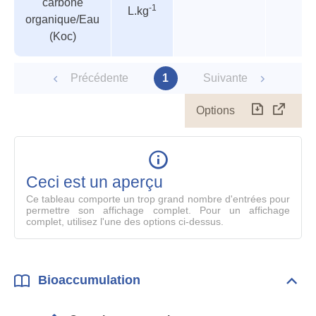
carbone
-1
L.kg
organique/Eau
(Koc)
Précédente
1
Suivante
Options
Télécharg
Affich
le
table
en
mode
Ceci est un aperçu
compl
Ce tableau comporte un trop grand nombre d'entrées pour
permettre son affichage complet. Pour un affichage
complet, utilisez l'une des options ci-dessus.
Bioaccumulation
Dépli
Bioa