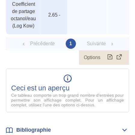
Coefficient
des
valeur
de partage
paramètres
2.65 -
octanol/eau
(Log Kow)
Précédente
1
Suivante
Options
Télécharg
Affich
le
table
en
mode
Ceci est un aperçu
compl
Ce tableau comporte un trop grand nombre d'entrées pour
permettre son affichage complet. Pour un affichage
complet, utilisez l'une des options ci-dessus.
Bibliographie
Dépli