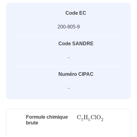
Code EC
200-805-9
Code SANDRE
-
Numéro CIPAC
-
C
H
ClO
Formule chimique
C
7
H
5
ClO
2
5
2
7
brute