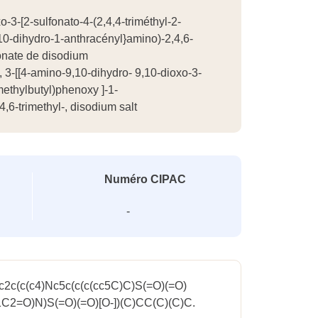
-3-[2-sulfonato-4-(2,4,4-triméthyl-2-
10-dihydro-1-anthracényl}amino)-2,4,6-
onate de disodium
 3-[[4-amino-9,10-dihydro- 9,10-dioxo-3-
amethylbutyl)phenoxy ]-1-
,6-trimethyl-, disodium salt
Numéro CIPAC
-
c2c(c(c4)Nc5c(c(c(cc5C)C)S(=O)(=O)
1C2=O)N)S(=O)(=O)[O-])(C)CC(C)(C)C.