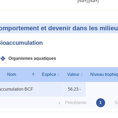
[Na+].[Na+]
omportement et devenir dans les milie
ioaccumulation
Organismes aquatiques
Nom
Espèce
Valeur
Niveau trophi
ismes
Nom
Espèce
Valeur
Niveau trophi
accumulation BCF
56.23 -
iques
Précédente
1
S