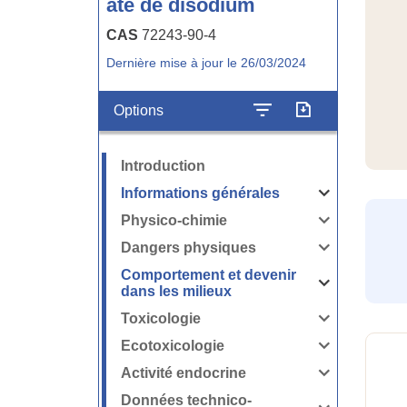
ate de disodium
CAS
72243-90-4
Dernière mise à jour le 26/03/2024
Options
Introduction
Informations générales
Ouvrir
/
Fermer
Physico-chimie
la
Ouvrir
rubrique
/
Informations
Fermer
Dangers physiques
générales
la
Ouvrir
rubrique
/
Physico-
Fermer
Comportement et devenir
chimie
la
rubrique
Ouvrir
dans les milieux
Dangers
/
physiques
Fermer
la
Toxicologie
rubrique
Ouvrir
Comportement
/
et
Fermer
Ecotoxicologie
devenir
la
Ouvrir
dans
rubrique
/
les
Toxicologie
Fermer
milieux
Activité endocrine
la
Ouvrir
rubrique
/
Ecotoxicologie
Fermer
Données technico-
la