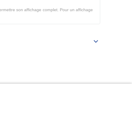
en
rmettre son affichage complet. Pour un affichage
mode
complet
Déplier/replier
Bibliographie