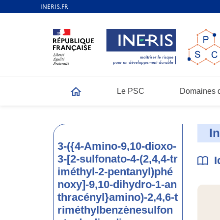
Le PSC
Domaines d
Accueil
I
3-({4-Amino-9,10-dioxo-
3-[2-sulfonato-4-(2,4,4-tr
I
iméthyl-2-pentanyl)phé
noxy]-9,10-dihydro-1-an
thracényl}amino)-2,4,6-t
riméthylbenzènesulfon