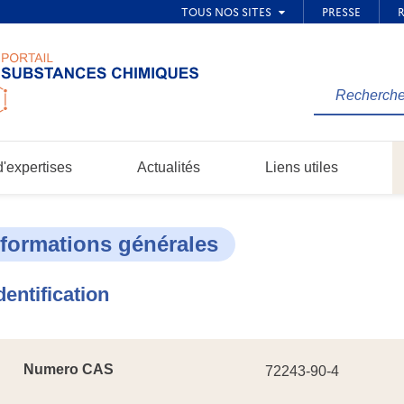
Rechercher
une
information
dans
'expertises
Actualités
Liens utiles
le
site...
nformations générales
dentification
Numero CAS
72243-90-4