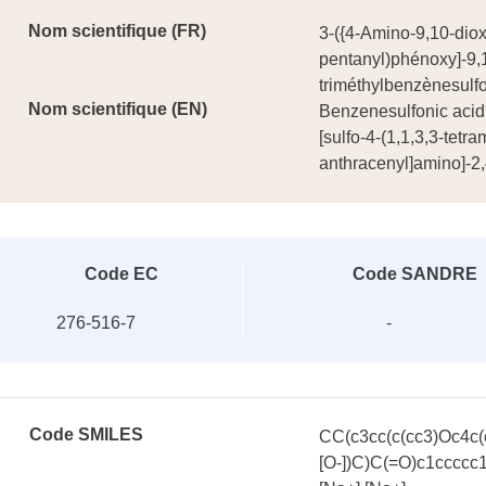
Nom scientifique (FR)
3-({4-Amino-9,10-dioxo
pentanyl)phénoxy]-9,
triméthylbenzènesulf
Nom scientifique (EN)
Benzenesulfonic acid,
[sulfo-4-(1,1,3,3-tetr
anthracenyl]amino]-2,4
Code EC
Code SANDRE
276-516-7
-
Code SMILES
CC(c3cc(c(cc3)Oc4c(
[O-])C)C(=O)c1ccccc