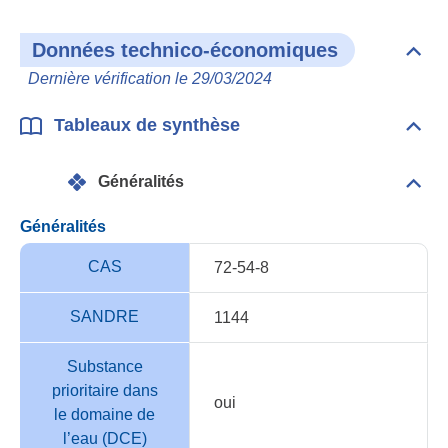
Données technico-économiques
Dépli
Don
Dernière vérification le 29/03/2024
tech
éco
Tableaux de synthèse
Dépli
Tabl
de
Généralités
synt
Dépli
Géné
Généralités
CAS
72-54-8
SANDRE
1144
Substance
prioritaire dans
oui
le domaine de
l’eau (DCE)