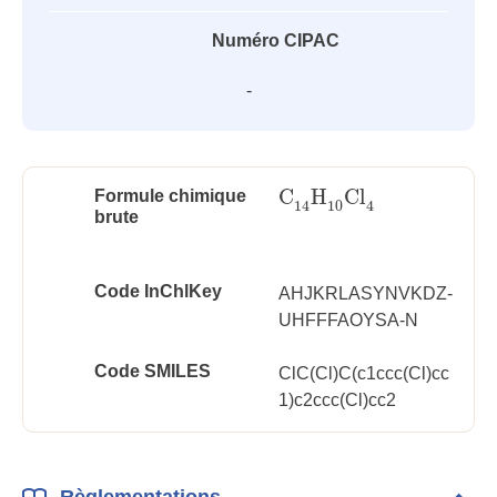
Numéro CIPAC
-
C
H
Cl
Formule chimique
C
14
H
10
Cl
4
10
14
4
brute
Code InChlKey
AHJKRLASYNVKDZ-
UHFFFAOYSA-N
Code SMILES
ClC(Cl)C(c1ccc(Cl)cc
1)c2ccc(Cl)cc2