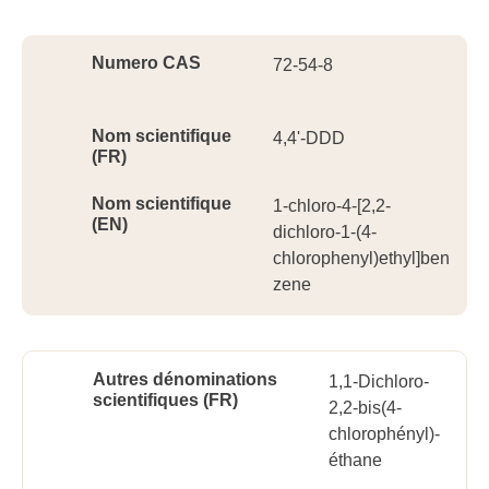
Ident
Numero CAS
72-54-8
Nom scientifique
4,4'-DDD
(FR)
Nom scientifique
1-chloro-4-[2,2-
(EN)
dichloro-1-(4-
chlorophenyl)ethyl]ben
zene
Autres dénominations
1,1-Dichloro-
scientifiques (FR)
2,2-bis(4-
chlorophényl)-
éthane