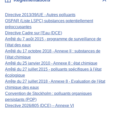
Règlementations
Dépli
Règl
Directive 2013/39/UE - Autres polluants
OSPAR (Liste LSPC) substances potentiellement
préoccupantes
Directive Cadre sur l'Eau (DCE)
Arrêté du 7 août 2015 - programme de surveillance de
l'état des eaux
Arrêté du 17 octobre 2018 - Annexe II : substances de
l'état chimique
Arrêté du 25 janvier 2010 - Annexe 8 : état chimique
Arrêté du 27 juillet 2015 - polluants spécifiques à l'état
écologique
Arrête du 27 juillet 2018 - Annexe 8 - Evaluation de l'état
chimique des eaux
Convention de Stockholm : polluants organiques
persistants (POP)
Directive 2026/805 (DCE) – Annexe VI