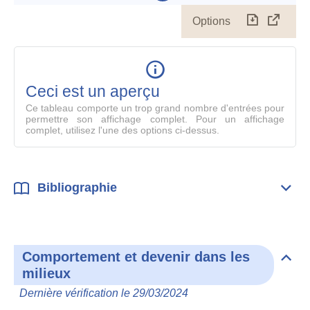
Options
Télécharg
Affich
le
table
en
mode
Ceci est un aperçu
compl
Ce tableau comporte un trop grand nombre d'entrées pour
permettre son affichage complet. Pour un affichage
complet, utilisez l'une des options ci-dessus.
Bibliographie
Dépli
Bibl
Comportement et devenir dans les
Dépli
milieux
Com
et
Dernière vérification le 29/03/2024
deve
dan