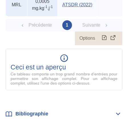
0,0005
valeurs
MRL
ATSDR (2022)
-1
-1
mg.kg
.j
des
organismes
reconnus
Précédente
1
Suivante
Options
Télécharg
Affich
le
table
en
mode
Ceci est un aperçu
compl
Ce tableau comporte un trop grand nombre d'entrées pour
permettre son affichage complet. Pour un affichage
complet, utilisez l'une des options ci-dessus.
Bibliographie
Dépli
Bibl