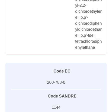
yl-2,2-
dichloroethylen
e ; p,p'-
dichlorodiphen
yldichloroethan
e ; p,p'-tde ;
tetrachlorodiph
enylethane
Code EC
200-783-0
Code SANDRE
1144