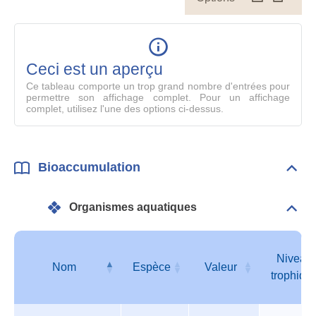
le
table
en
mode
Ceci est un aperçu
compl
Ce tableau comporte un trop grand nombre d'entrées pour
permettre son affichage complet. Pour un affichage
complet, utilisez l'une des options ci-dessus.
Bioaccumulation
Dépli
Bioa
Organismes aquatiques
Dépli
Orga
aqua
Niveau
Nom
Espèce
Valeur
trophiqu
Organismes
Nom
Espèce
Valeur
Niveau