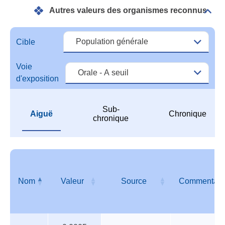
de
Autres valeurs des organismes reconnus
réfé
Dépli
Autr
vale
des
Cible
orga
reco
Voie
d'exposition
Sub-
Aiguë
Chronique
chronique
Nom
Valeur
Source
Commentair
Autres
Nom
Valeur
Source
Commentair