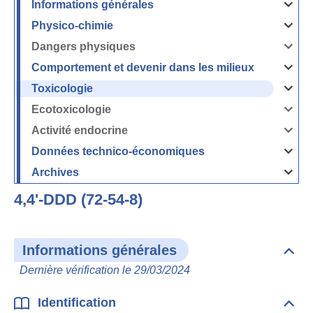
Informations générales
Ouvrir
/
Fermer
Physico-chimie
la
Ouvrir
rubrique
/
Informati
Fermer
Dangers physiques
générales
la
Ouvrir
rubrique
/
Physico-
Fermer
Comportement et devenir dans les milieux
chimie
la
Ouvrir
rubrique
/
Dangers
Fermer
Toxicologie
physique
la
Ouvrir
rubrique
/
Comport
Fermer
Ecotoxicologie
et
la
Ouvrir
devenir
rubrique
/
dans
Toxicolog
Fermer
les
Activité endocrine
la
milieux
Ouvrir
rubrique
/
Ecotoxico
Fermer
Données technico-économiques
la
Ouvrir
rubrique
/
Activité
Fermer
Archives
endocrin
la
Ouvrir
rubrique
/
Données
Fermer
technico-
4,4'-DDD (72-54-8)
la
économi
rubrique
Archives
Informations générales
Dépli
Info
Dernière vérification le 29/03/2024
géné
Identification
Dépli