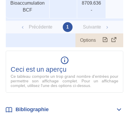
Bioaccumulation
8709.636
aquatiques
trophiqu
BCF
-
Précédente
1
Suivante
Options
Télécharg
Affich
le
table
en
mode
Ceci est un aperçu
compl
Ce tableau comporte un trop grand nombre d'entrées pour
permettre son affichage complet. Pour un affichage
complet, utilisez l'une des options ci-dessus.
Bibliographie
Dépli
Bibl