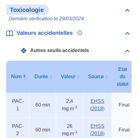
Toxicologie
Dépli
Toxi
Dernière vérification le 29/03/2024
Valeurs accidentelles
Dépli
Vale
acci
Autres seuils accidentels
Dépli
Autr
seui
acci
Etat
Nom
Durée
Valeur
Source
du
statut
Autres
Nom
Durée
Valeur
Source
Etat
PAC-
2,4
EHSS
seuils
du
60 min
Final
-3
1
mg.m
(2018)
accidentels
statut
PAC-
26
EHSS
60 min
Final
-3
2
mg.m
(2018)