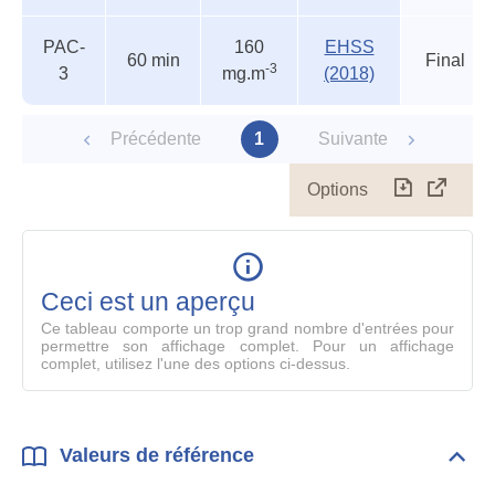
PAC-
160
EHSS
60 min
Final
-3
3
mg.m
(2018)
Précédente
1
Suivante
Options
Télécharg
Affich
le
table
en
mode
Ceci est un aperçu
compl
Ce tableau comporte un trop grand nombre d'entrées pour
permettre son affichage complet. Pour un affichage
complet, utilisez l'une des options ci-dessus.
Valeurs de référence
Dépli
Vale