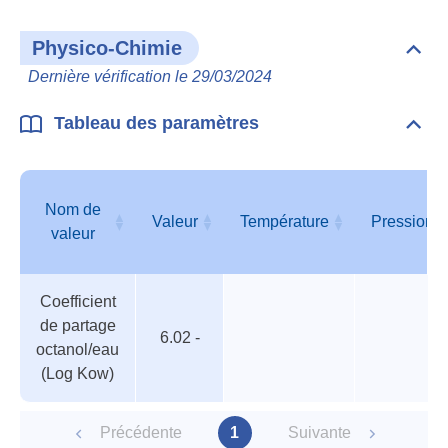
Physico-Chimie
Dépli
Phys
Dernière vérification le 29/03/2024
Chim
Tableau des paramètres
Dépli
Tabl
des
para
Nom de
Valeur
Température
Pression
valeur
Tableau
Nom de
Valeur
Température
Pression
Coefficient
des
valeur
de partage
paramètres
6.02 -
octanol/eau
(Log Kow)
Précédente
1
Suivante