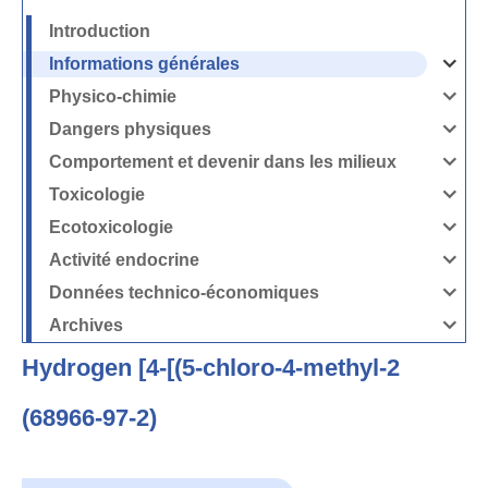
Introduction
Informations générales
Ouvrir
/
Fermer
Physico-chimie
la
Ouvrir
rubrique
/
Informati
Fermer
Dangers physiques
générales
la
Ouvrir
rubrique
/
Physico-
Fermer
Comportement et devenir dans les milieux
chimie
la
Ouvrir
rubrique
/
Dangers
Fermer
Toxicologie
physique
la
Ouvrir
rubrique
/
Comport
Fermer
Ecotoxicologie
et
la
Ouvrir
devenir
rubrique
/
dans
Toxicolog
Fermer
les
Activité endocrine
la
milieux
Ouvrir
rubrique
/
Ecotoxico
Fermer
Données technico-économiques
la
Ouvrir
rubrique
/
Activité
Fermer
Archives
endocrin
la
Ouvrir
rubrique
/
Données
Fermer
technico-
Hydrogen [4-[(5-chloro-4-methyl-2
la
économi
rubrique
Archives
(68966-97-2)