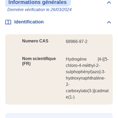
Informations générales
Dépli
Info
Dernière vérification le 26/03/2024
géné
Identification
Dépli
Ident
Numero CAS
68966-97-2
Nom scientifique
Hydrogène [4-[(5-
(FR)
chloro-4-méthyl-2-
sulphophényl)azo]-3-
hydroxynaphthalène-
2-
carboxylato(3-)]cadmat
e(1-)