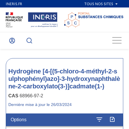
Menu
Mon
Recherche
compte
Hydrogène [4-[(5-chloro-4-méthyl-2-s
ulphophényl)azo]-3-hydroxynaphthalè
ne-2-carboxylato(3-)]cadmate(1-)
CAS
68966-97-2
Dernière mise à jour le 26/03/2024
Options