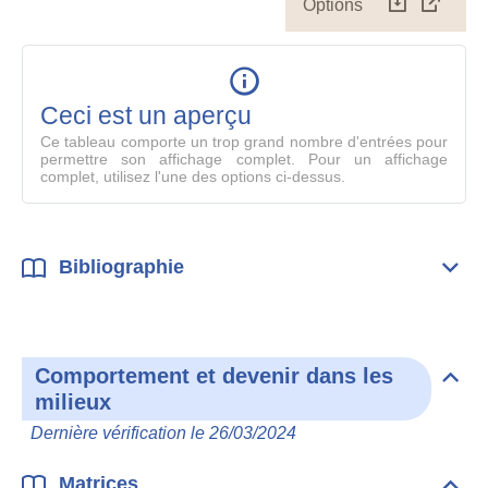
Options
Télécharg
Affich
le
table
en
mode
Ceci est un aperçu
compl
Ce tableau comporte un trop grand nombre d'entrées pour
permettre son affichage complet. Pour un affichage
complet, utilisez l'une des options ci-dessus.
Bibliographie
Dépli
Bibl
Comportement et devenir dans les
Dépli
milieux
Com
et
Dernière vérification le 26/03/2024
deve
dan
les
Matrices