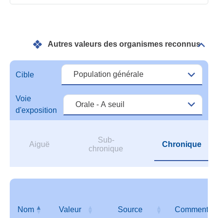
Autres valeurs des organismes reconnus
Dépli
Autr
vale
des
Cible
orga
reco
Voie
d'exposition
Sub-
Aiguë
Chronique
chronique
Nom
Valeur
Source
Commentair