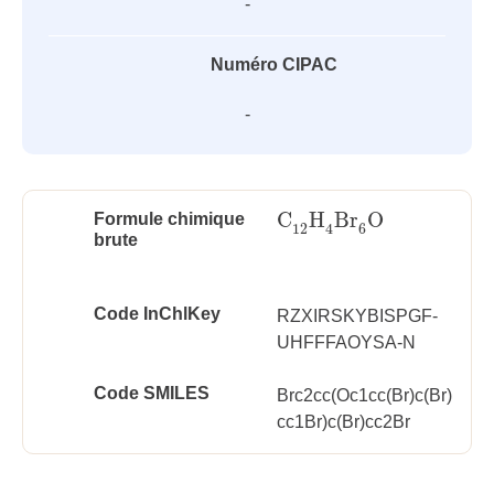
-
Numéro CIPAC
-
C
H
Br
O
Formule chimique
C
12
H
4
Br
6
O
12
6
4
brute
Code InChlKey
RZXIRSKYBISPGF-
UHFFFAOYSA-N
Code SMILES
Brc2cc(Oc1cc(Br)c(Br)
cc1Br)c(Br)cc2Br