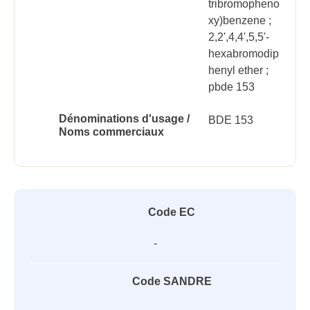
tribromopheno
xy)benzene ;
2,2',4,4',5,5'-
hexabromodip
henyl ether ;
pbde 153
Dénominations d'usage /
BDE 153
Noms commerciaux
Code EC
-
Code SANDRE