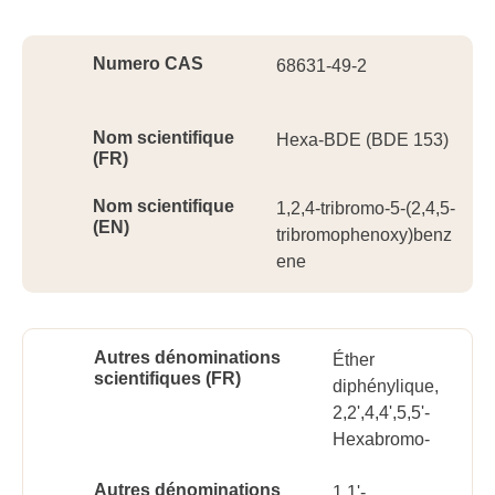
Ident
Numero CAS
68631-49-2
Nom scientifique
Hexa-BDE (BDE 153)
(FR)
Nom scientifique
1,2,4-tribromo-5-(2,4,5-
(EN)
tribromophenoxy)benz
ene
Autres dénominations
Éther
scientifiques (FR)
diphénylique,
2,2',4,4',5,5'-
Hexabromo-
Autres dénominations
1,1'-