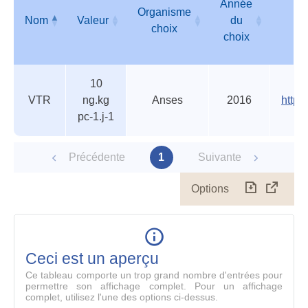
Année
Organisme
Nom
Valeur
du
choix
choix
Valeurs
Nom
Valeur
Organisme
Année
10
de
choix
du
VTR
ng.kg
Anses
2016
https
l'ANSES
choix
pc-1.j-1
et/ou
de
l'INERIS
Précédente
1
Suivante
Options
Télécharg
Affich
le
table
en
mode
Ceci est un aperçu
compl
Ce tableau comporte un trop grand nombre d'entrées pour
permettre son affichage complet. Pour un affichage
complet, utilisez l'une des options ci-dessus.