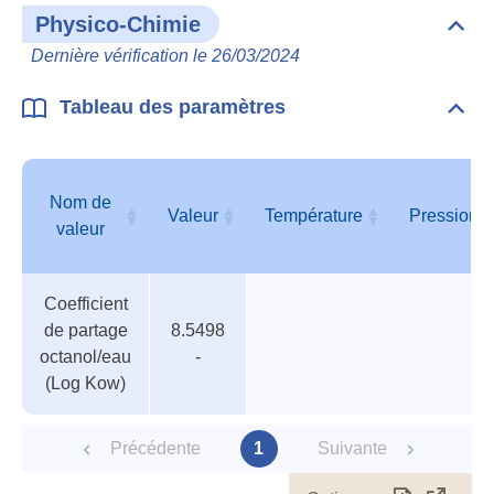
Physico-Chimie
Dépli
Phys
Dernière vérification le 26/03/2024
Chim
Tableau des paramètres
Dépli
Tabl
des
para
Nom de
Valeur
Température
Pression
valeur
Tableau
Nom de
Valeur
Température
Pression
Coefficient
des
valeur
de partage
8.5498
paramètres
octanol/eau
-
(Log Kow)
Précédente
1
Suivante