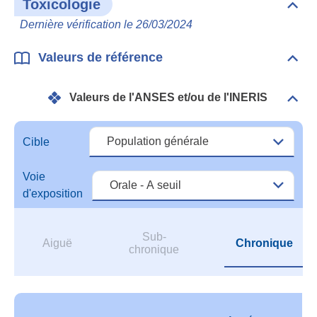
Toxicologie
Dépli
Toxi
Dernière vérification le 26/03/2024
Valeurs de référence
Dépli
Vale
de
Valeurs de l'ANSES et/ou de l'INERIS
réfé
Dépli
Vale
de
l'A
Cible
et/o
de
Voie
l'IN
d'exposition
Sub-
Aiguë
Chronique
chronique