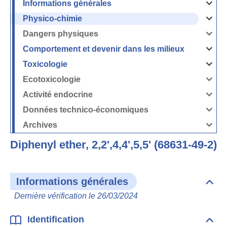
Informations générales
Ouvrir
/
Fermer
Physico-chimie
la
Ouvrir
rubrique
/
Informati
Fermer
Dangers physiques
générales
la
Ouvrir
rubrique
/
Physico-
Fermer
Comportement et devenir dans les milieux
chimie
la
Ouvrir
rubrique
/
Dangers
Fermer
Toxicologie
physique
la
Ouvrir
rubrique
/
Comport
Fermer
Ecotoxicologie
et
la
Ouvrir
devenir
rubrique
/
dans
Toxicolog
Fermer
les
Activité endocrine
la
milieux
Ouvrir
rubrique
/
Ecotoxico
Fermer
Données technico-économiques
la
Ouvrir
rubrique
/
Activité
Fermer
Archives
endocrin
la
Ouvrir
rubrique
/
Données
Fermer
technico-
Diphenyl ether, 2,2',4,4',5,5' (68631-49-2)
la
économi
rubrique
Archives
Informations générales
Dépli
Info
Dernière vérification le 26/03/2024
géné
Identification
Dépli