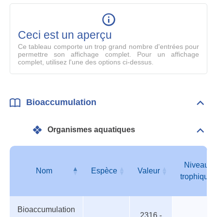
table
en
mode
Ceci est un aperçu
compl
Ce tableau comporte un trop grand nombre d'entrées pour
permettre son affichage complet. Pour un affichage
complet, utilisez l'une des options ci-dessus.
Bioaccumulation
Dépli
Bioa
Organismes aquatiques
Dépli
Orga
aqua
Niveau
Nom
Espèce
Valeur
trophique
Organismes
Nom
Espèce
Valeur
Niveau
Bioaccumulation
aquatiques
trophique
2316 -