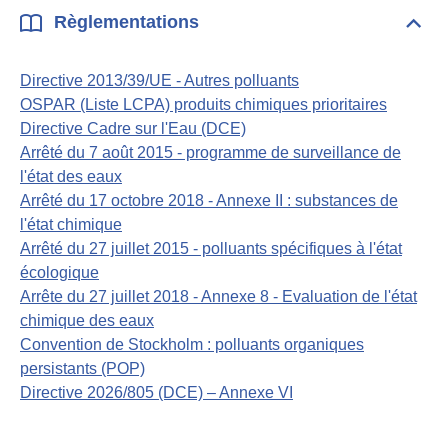
Règlementations
Dépli
Règl
Directive 2013/39/UE - Autres polluants
OSPAR (Liste LCPA) produits chimiques prioritaires
Directive Cadre sur l'Eau (DCE)
Arrêté du 7 août 2015 - programme de surveillance de
l'état des eaux
Arrêté du 17 octobre 2018 - Annexe II : substances de
l'état chimique
Arrêté du 27 juillet 2015 - polluants spécifiques à l'état
écologique
Arrête du 27 juillet 2018 - Annexe 8 - Evaluation de l'état
chimique des eaux
Convention de Stockholm : polluants organiques
persistants (POP)
Directive 2026/805 (DCE) – Annexe VI