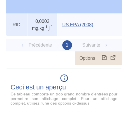
Autres
Nom
Valeur
Source
Commentair
0,0002
valeurs
RfD
US EPA (2008)
-1
-1
mg.kg
.j
des
organismes
reconnus
Précédente
1
Suivante
Options
Télécharg
Affich
le
table
en
mode
Ceci est un aperçu
compl
Ce tableau comporte un trop grand nombre d'entrées pour
permettre son affichage complet. Pour un affichage
complet, utilisez l'une des options ci-dessus.