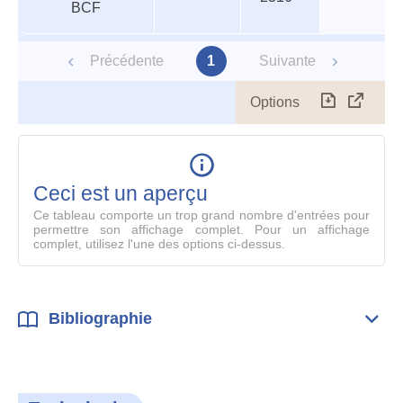
BCF
Précédente
1
Suivante
Options
Télécharg
Affich
le
table
en
mode
Ceci est un aperçu
compl
Ce tableau comporte un trop grand nombre d'entrées pour
permettre son affichage complet. Pour un affichage
complet, utilisez l'une des options ci-dessus.
Bibliographie
Dépli
Bibl