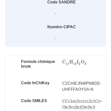
Code SANDRE
-
Numéro CIPAC
-
C
H
I
O
Formule chimique
C
17
H
12
I
2
O
3
3
12
2
17
brute
Code InChlKey
CZCHIEJNWPNBDE-
UHFFFAOYSA-N
Code SMILES
CCc1oc2ccccc2c1C(=
O)c3cc(I)c(O)c(I)c3