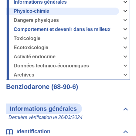
Informations générales
Ouvrir
/
Fermer
Physico-chimie
la
Ouvrir
rubrique
/
Informati
Fermer
Dangers physiques
générales
la
Ouvrir
rubrique
/
Physico-
Fermer
Comportement et devenir dans les milieux
chimie
la
Ouvrir
rubrique
/
Dangers
Fermer
Toxicologie
physique
la
Ouvrir
rubrique
/
Comport
Fermer
Ecotoxicologie
et
la
Ouvrir
devenir
rubrique
/
dans
Toxicolog
Fermer
les
Activité endocrine
la
milieux
Ouvrir
rubrique
/
Ecotoxico
Fermer
Données technico-économiques
la
Ouvrir
rubrique
/
Activité
Fermer
Archives
endocrin
la
Ouvrir
rubrique
/
Données
Fermer
technico-
Benziodarone (68-90-6)
la
économi
rubrique
Archives
Informations générales
Dépli
Info
Dernière vérification le 26/03/2024
géné
Identification
Dépli