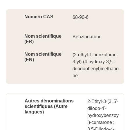
Ident
Numero CAS
68-90-6
Nom scientifique
Benziodarone
(FR)
Nom scientifique
(2-ethyl-1-benzofuran-
(EN)
3-yl)-(4-hydroxy-3,5-
diiodophenyl)methano
ne
Autres dénominations
2-Ethyl-3-(3',5'-
scientifiques (Autre
diiodo-4'-
langues)
hydroxybenzoy
l)-cumarone ;
3,5-Diiodo-4-