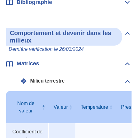
Bibliographie
Dépli
Bibl
Comportement et devenir dans les
Dépli
milieux
Com
et
Dernière vérification le 26/03/2024
deve
dan
les
Matrices
Dépli
mili
Matr
Milieu terrestre
Dépli
Mili
terre
Nom de
Valeur
Température
Pressi
valeur
Tableau
Nom de
Valeur
Température
Pressi
Coefficient de
des
valeur