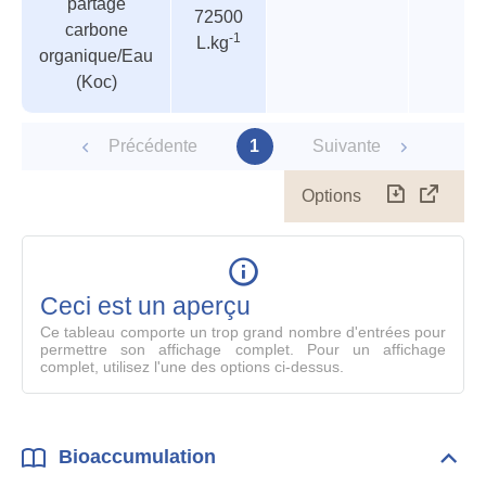
partage
paramètres
72500
carbone
-1
L.kg
organique/Eau
(Koc)
Précédente
1
Suivante
Options
Télécharg
Affich
le
table
en
mode
Ceci est un aperçu
compl
Ce tableau comporte un trop grand nombre d'entrées pour
permettre son affichage complet. Pour un affichage
complet, utilisez l'une des options ci-dessus.
Bioaccumulation
Dépli
Bioa