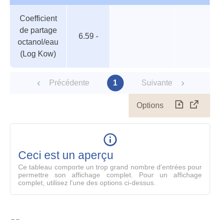
Tableau
Nom de
Valeur
Température
Pression
Coefficient
des
valeur
de partage
paramètres
6.59 -
octanol/eau
(Log Kow)
Précédente
1
Suivante
Options
Télécharg
Affich
le
table
en
mode
Ceci est un aperçu
compl
Ce tableau comporte un trop grand nombre d'entrées pour
permettre son affichage complet. Pour un affichage
complet, utilisez l'une des options ci-dessus.