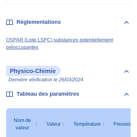
Règlementations
Dépli
Règl
OSPAR (Liste LSPC) substances potentiellement
préoccupantes
Physico-Chimie
Dépli
Phys
Dernière vérification le 26/03/2024
Chim
Tableau des paramètres
Dépli
Tabl
des
para
Nom de
Valeur
Température
Pression
valeur