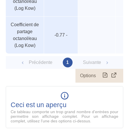
octanol/eau
(Log Kow)
Coefficient de
partage
-0.77 -
octanol/eau
(Log Kow)
Précédente
1
Suivante
Options
Télécharg
Affich
le
table
en
mode
Ceci est un aperçu
compl
Ce tableau comporte un trop grand nombre d'entrées pour
permettre son affichage complet. Pour un affichage
complet, utilisez l'une des options ci-dessus.