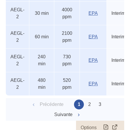
AEGL-
4000
30 min
EPA
Interim
2
ppm
AEGL-
2100
60 min
EPA
Interim
2
ppm
AEGL-
240
730
EPA
Interim
2
min
ppm
AEGL-
480
520
EPA
Interim
2
min
ppm
Précédente
1
2
3
Suivante
Options
Télécharg
Affich