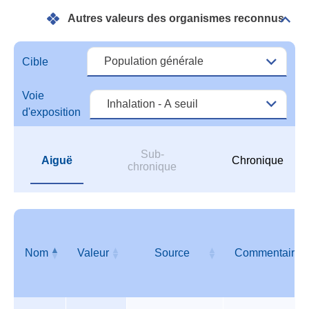
de
Autres valeurs des organismes reconnus
réfé
Dépli
Autr
vale
des
Cible
orga
reco
Voie
d'exposition
Sub-
Aiguë
Chronique
chronique
Nom
Valeur
Source
Commentaire
Autres
Nom
Valeur
Source
Commentaire