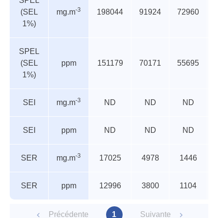
SPEL
-3
(SEL
mg.m
198044
91924
72960
1%)
SPEL
(SEL
ppm
151179
70171
55695
1%)
-3
SEI
mg.m
ND
ND
ND
SEI
ppm
ND
ND
ND
-3
SER
mg.m
17025
4978
1446
SER
ppm
12996
3800
1104
Précédente
1
Suivante