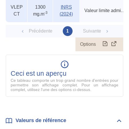
VLEP
1300
INRS
Valeur limite admise (circulaire)
-3
CT
mg.m
(2024)
Précédente
1
Suivante
Options
Télécharg
Affich
le
table
en
mode
Ceci est un aperçu
compl
Ce tableau comporte un trop grand nombre d'entrées pour
permettre son affichage complet. Pour un affichage
complet, utilisez l'une des options ci-dessus.
Valeurs de référence
Dépli
Vale