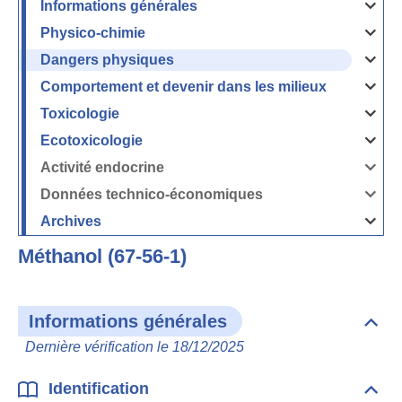
Informations générales
Ouvrir
/
Fermer
Physico-chimie
la
Ouvrir
rubrique
/
Informati
Fermer
Dangers physiques
générales
la
Ouvrir
rubrique
/
Physico-
Fermer
Comportement et devenir dans les milieux
chimie
la
Ouvrir
rubrique
/
Dangers
Fermer
Toxicologie
physique
la
Ouvrir
rubrique
/
Comport
Fermer
Ecotoxicologie
et
la
Ouvrir
devenir
rubrique
/
dans
Toxicolog
Fermer
les
Activité endocrine
la
milieux
Ouvrir
rubrique
/
Ecotoxico
Fermer
Données technico-économiques
la
Ouvrir
rubrique
/
Activité
Fermer
Archives
endocrin
la
Ouvrir
rubrique
/
Données
Fermer
technico-
Méthanol (67-56-1)
la
économi
rubrique
Archives
Informations générales
Dépli
Info
Dernière vérification le 18/12/2025
géné
Identification
Dépli