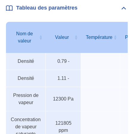
Tableau des paramètres
Dépli
Tabl
des
para
Nom de
Valeur
Température
Pre
valeur
Tableau
Nom de
Valeur
Température
Pre
Densité
0.79 -
des
valeur
paramètres
Densité
1.11 -
Pression de
12300 Pa
vapeur
Concentration
121805
de vapeur
ppm
saturante