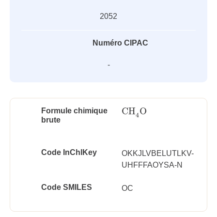
2052
Numéro CIPAC
-
CH
O
Formule chimique
CH
4
O
4
brute
Code InChlKey
OKKJLVBELUTLKV-
UHFFFAOYSA-N
Code SMILES
OC