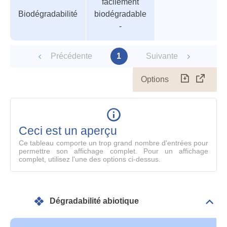
facilement
des
Biodégradabilité
biodégradable
paramètres
-
Précédente
1
Suivante
Options
Télécharg
Affich
le
table
en
mode
Ceci est un aperçu
compl
Ce tableau comporte un trop grand nombre d'entrées pour
permettre son affichage complet. Pour un affichage
complet, utilisez l'une des options ci-dessus.
Dégradabilité abiotique
Dépli
Info
géné