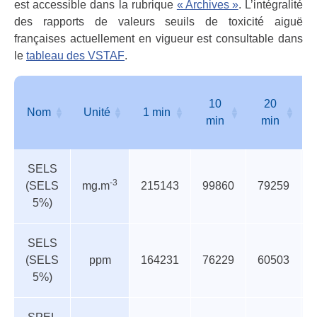
est accessible dans la rubrique
« Archives »
. L’intégralité
toxic
des rapports de valeurs seuils de toxicité aiguë
aigü
fran
françaises actuellement en vigueur est consultable dans
le
tableau des VSTAF
.
10
20
Nom
Unité
1 min
min
min
Valeurs
Nom
Unité
1 min
10
20
SELS
seuils
min
min
-3
(SELS
mg.m
215143
99860
79259
de
5%)
toxicité
aigüe
françaises
SELS
(SELS
ppm
164231
76229
60503
5%)