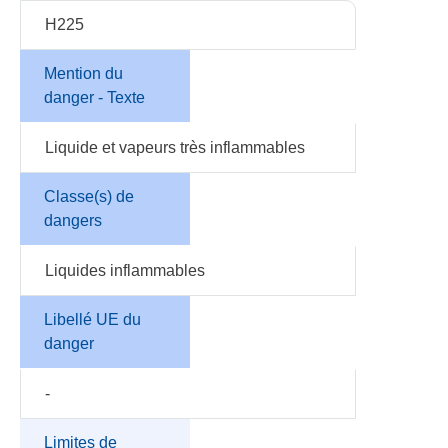
H225
Mention du
danger - Texte
Liquide et vapeurs très inflammables
Classe(s) de
dangers
Liquides inflammables
Libellé UE du
danger
-
Limites de