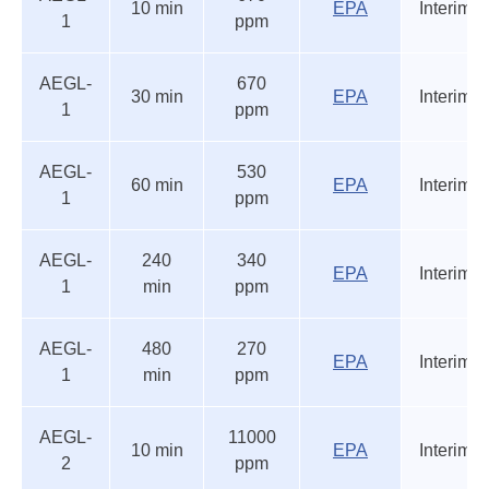
seuils
du
10 min
EPA
Interim
1
ppm
accidentels
statut
AEGL-
670
30 min
EPA
Interim
1
ppm
AEGL-
530
60 min
EPA
Interim
1
ppm
AEGL-
240
340
EPA
Interim
1
min
ppm
AEGL-
480
270
EPA
Interim
1
min
ppm
AEGL-
11000
10 min
EPA
Interim
2
ppm