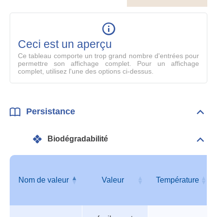
le
table
en
mode
Ceci est un aperçu
compl
Ce tableau comporte un trop grand nombre d'entrées pour
permettre son affichage complet. Pour un affichage
complet, utilisez l'une des options ci-dessus.
Persistance
Dépli
Pers
Biodégradabilité
Dépli
Info
géné
Nom de valeur
Valeur
Température
Tableau
Nom de valeur
Valeur
Température