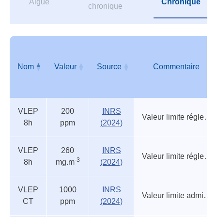
Aiguë
Chronique
chronique
Nom
Valeur
Source
Commentaire
Valeurs
Nom
Valeur
Source
Commentaire
VLEP
200
INRS
réglementaires
Valeur limite réglementaire contraignante
8h
ppm
(2024)
VLEP
260
INRS
Valeur limite réglementaire contraignante
-3
8h
mg.m
(2024)
VLEP
1000
INRS
Valeur limite admise (circulaire)
CT
ppm
(2024)