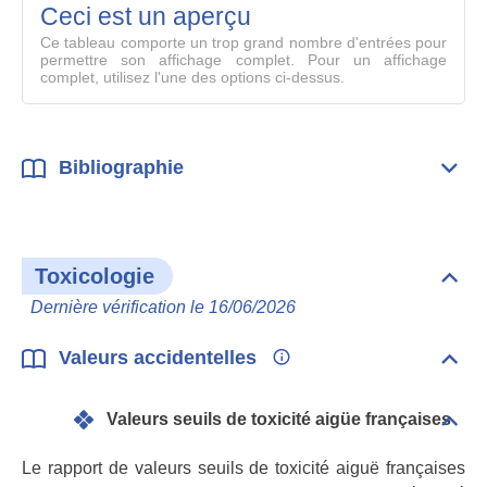
mode
Ceci est un aperçu
compl
Ce tableau comporte un trop grand nombre d'entrées pour
permettre son affichage complet. Pour un affichage
complet, utilisez l'une des options ci-dessus.
Bibliographie
Dépli
Bibl
Toxicologie
Dépli
Toxi
Dernière vérification le 16/06/2026
Valeurs accidentelles
Dépli
Vale
acci
Valeurs seuils de toxicité aigüe françaises
Dépli
Vale
seui
Le rapport de valeurs seuils de toxicité aiguë françaises
de