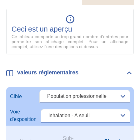
le
table
en
mode
Ceci est un aperçu
compl
Ce tableau comporte un trop grand nombre d'entrées pour
permettre son affichage complet. Pour un affichage
complet, utilisez l'une des options ci-dessus.
Valeurs réglementaires
Dépli
Vale
régl
Cible
Voie
d'exposition
Sub-