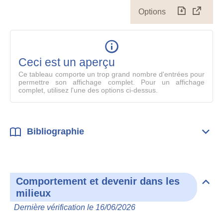
Options
Télécharg
Affich
le
table
en
mode
Ceci est un aperçu
compl
Ce tableau comporte un trop grand nombre d'entrées pour
permettre son affichage complet. Pour un affichage
complet, utilisez l'une des options ci-dessus.
Bibliographie
Dépli
Bibl
Comportement et devenir dans les
Dépli
milieux
Com
et
Dernière vérification le 16/06/2026
deve
dan