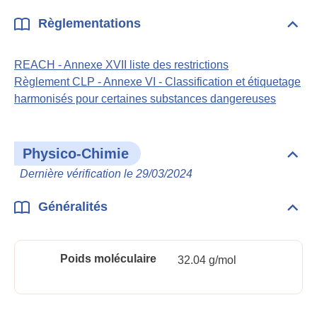
Règlementations
Dépli
Règl
REACH - Annexe XVII liste des restrictions
Règlement CLP - Annexe VI - Classification et étiquetage
harmonisés pour certaines substances dangereuses
Physico-Chimie
Dépli
Phys
Dernière vérification le 29/03/2024
Chim
Généralités
Dépli
Géné
Poids moléculaire
32.04 g/mol