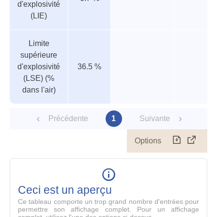
d'explosivité
(LIE)
Limite
supérieure
d'explosivité
36.5 %
(LSE) (%
dans l'air)
Précédente
1
Suivante
Options
Télécharg
Affich
le
table
en
mode
Ceci est un aperçu
compl
Ce tableau comporte un trop grand nombre d'entrées pour
permettre son affichage complet. Pour un affichage