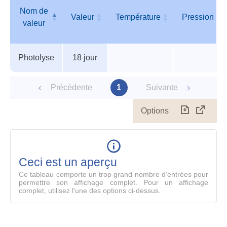
Nom de
Valeur
Température
Pression
valeur
Tableau
Nom de
Valeur
Température
Pression
Photolyse
18 jour
des
valeur
paramètres
Précédente
1
Suivante
Options
Télécharg
Affich
le
table
en
mode
Ceci est un aperçu
compl
Ce tableau comporte un trop grand nombre d'entrées pour
permettre son affichage complet. Pour un affichage
complet, utilisez l'une des options ci-dessus.