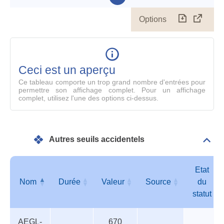
Options
Télécharg
Affich
le
table
en
mode
Ceci est un aperçu
compl
Ce tableau comporte un trop grand nombre d'entrées pour
permettre son affichage complet. Pour un affichage
complet, utilisez l'une des options ci-dessus.
Autres seuils accidentels
Dépli
Autr
seui
acci
Etat
Nom
Durée
Valeur
Source
du
statut
Autres
Nom
Durée
Valeur
Source
Etat
AEGL-
670