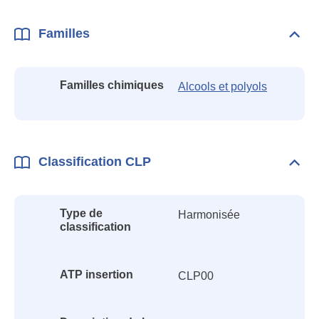
Familles
Dépli
Fami
Familles chimiques
Alcools et polyols
Classification CLP
Dépli
Class
CLP
Type de
Harmonisée
classification
ATP insertion
CLP00