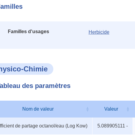
amilles
Familles d'usages
Herbicide
hysico-Chimie
ableau des paramètres
Nom de valeur
Valeur
au
Nom de valeur
Valeur
ficient de partage octanol/eau (Log Kow)
5.089905111 -