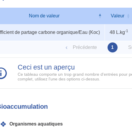
Nom de valeur
Valeur
au
Nom de valeur
Valeur
-1
ficient de partage carbone organique/Eau (Koc)
48 L.kg
ètres
Précédente
1
S
Ceci est un aperçu
Ce tableau comporte un trop grand nombre d'entrées pour pe
complet, utilisez l'une des options ci-dessus.
ioaccumulation
Organismes aquatiques