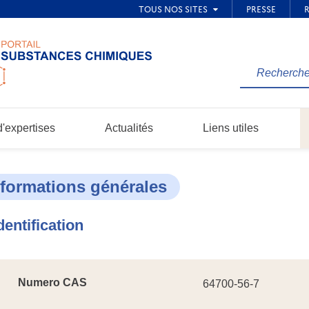
Rechercher
une
information
dans
'expertises
Actualités
Liens utiles
le
site...
nformations générales
dentification
Numero CAS
64700-56-7