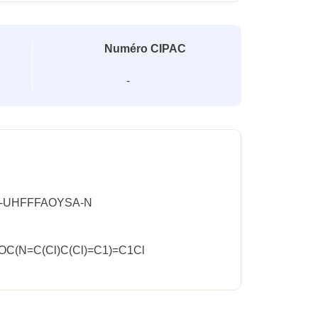
Numéro CIPAC
-
-UHFFFAOYSA-N
(N=C(Cl)C(Cl)=C1)=C1Cl