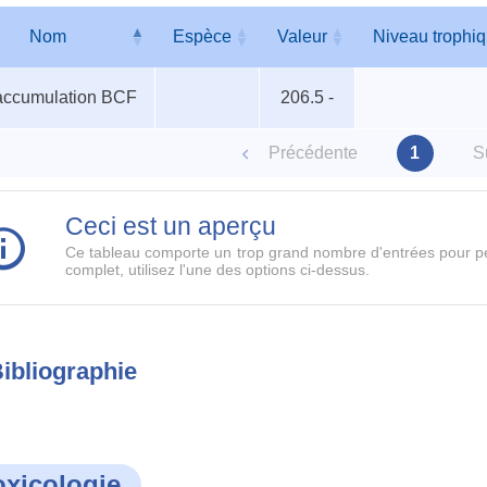
Nom
Espèce
Valeur
Niveau trophi
ismes
Nom
Espèce
Valeur
Niveau trophi
accumulation BCF
206.5 -
iques
Précédente
1
S
Ceci est un aperçu
Ce tableau comporte un trop grand nombre d'entrées pour pe
complet, utilisez l'une des options ci-dessus.
ibliographie
oxicologie