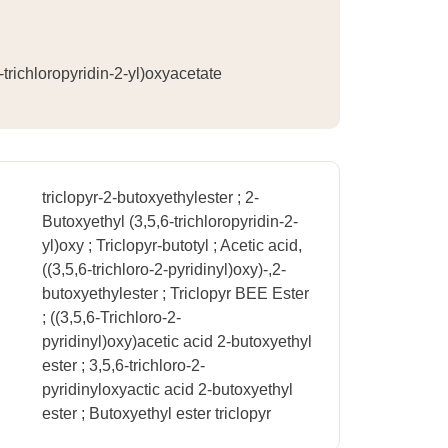
-trichloropyridin-2-yl)oxyacetate
triclopyr-2-butoxyethylester ; 2-
Butoxyethyl (3,5,6-trichloropyridin-2-
yl)oxy ; Triclopyr-butotyl ; Acetic acid,
((3,5,6-trichloro-2-pyridinyl)oxy)-,2-
butoxyethylester ; Triclopyr BEE Ester
; ((3,5,6-Trichloro-2-
pyridinyl)oxy)acetic acid 2-butoxyethyl
ester ; 3,5,6-trichloro-2-
pyridinyloxyactic acid 2-butoxyethyl
ester ; Butoxyethyl ester triclopyr