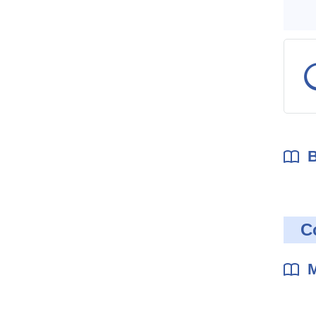
param
B
C
M