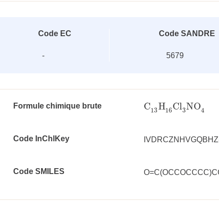
Code EC
Code SANDRE
-
5679
C
H
Cl
NO
Formule chimique brute
C
13
H
16
Cl
3
NO
4
3
13
16
4
Code InChlKey
IVDRCZNHVGQBHZ
Code SMILES
O=C(OCCOCCCC)COC