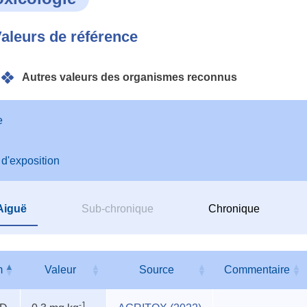
aleurs de référence
Autres valeurs des organismes reconnus
e
 d'exposition
Aiguë
Sub-chronique
Chronique
m
Valeur
Source
Commentaire
s
m
Valeur
Source
Commentaire
-1