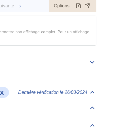
Options
uivante
Télécharger
Afficher
le
tableau
en
rmettre son affichage complet. Pour un affichage
mode
complet
Déplier/replier
Bibliographie
ux
Dernière vérification le 26/03/2024
Déplier/replier
Comportement
et
devenir
Déplier/replier
dans
Matrices
les
milieux
Déplier/replier