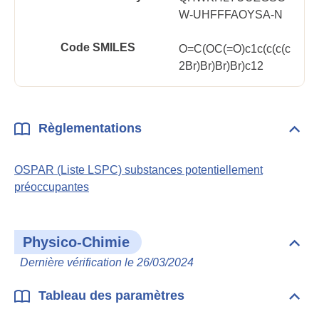
W-UHFFFAOYSA-N
Code SMILES
O=C(OC(=O)c1c(c(c(c
2Br)Br)Br)Br)c12
Règlementations
Dépli
Règl
OSPAR (Liste LSPC) substances potentiellement
préoccupantes
Physico-Chimie
Dépli
Phys
Dernière vérification le 26/03/2024
Chim
Tableau des paramètres
Dépli
Tabl