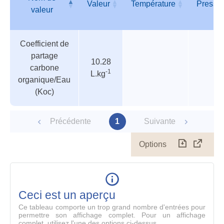
Valeur
Température
Pressi
valeur
Tableau
Nom de
Valeur
Température
Pressi
Coefficient de
des
valeur
partage
paramètres
10.28
carbone
-1
L.kg
organique/Eau
(Koc)
Précédente
1
Suivante
Options
Télécharg
Affich
le
table
en
mode
Ceci est un aperçu
compl
Ce tableau comporte un trop grand nombre d'entrées pour
permettre son affichage complet. Pour un affichage
complet, utilisez l'une des options ci-dessus.