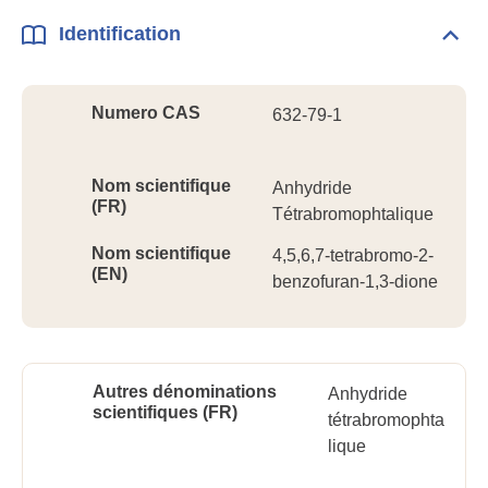
Identification
Dépli
Ident
Numero CAS
632-79-1
Nom scientifique
Anhydride
(FR)
Tétrabromophtalique
Nom scientifique
4,5,6,7-tetrabromo-2-
(EN)
benzofuran-1,3-dione
Autres dénominations
Anhydride
scientifiques (FR)
tétrabromophta
lique