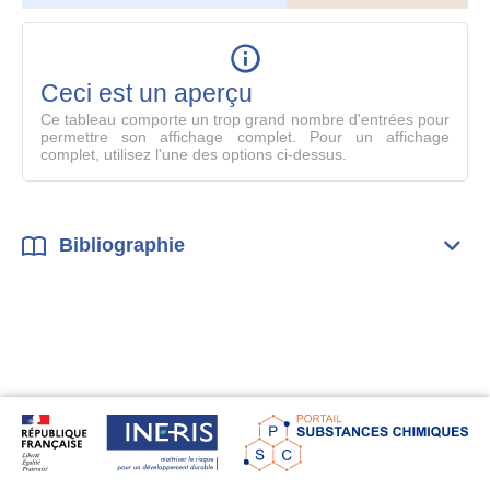
le
table
en
mode
Ceci est un aperçu
compl
Ce tableau comporte un trop grand nombre d'entrées pour
permettre son affichage complet. Pour un affichage
complet, utilisez l'une des options ci-dessus.
Bibliographie
Dépli
Bibl