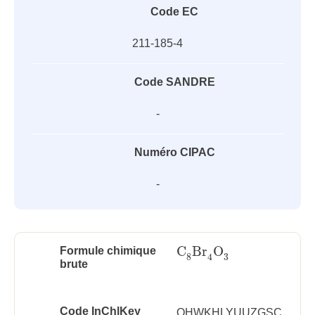
Code EC
211-185-4
Code SANDRE
-
Numéro CIPAC
-
C
Br
O
Formule chimique
C
8
Br
4
O
3
3
8
4
brute
Code InChlKey
QHWKHLYUUZGSC