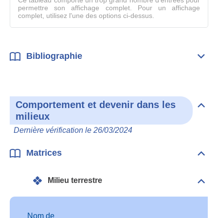
Ce tableau comporte un trop grand nombre d'entrées pour
permettre son affichage complet. Pour un affichage
complet, utilisez l'une des options ci-dessus.
Bibliographie
Dépli
Bibl
Comportement et devenir dans les
Dépli
milieux
Com
et
Dernière vérification le 26/03/2024
deve
dan
les
Matrices
Dépli
mili
Matr
Milieu terrestre
Dépli
Mili
terre
Nom de