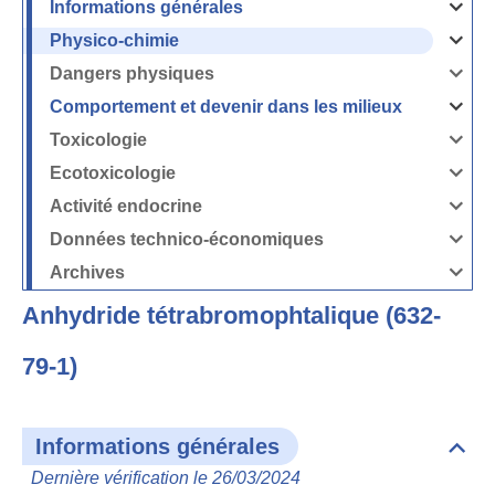
Informations générales
Ouvrir
/
Fermer
Physico-chimie
la
Ouvrir
rubrique
/
Informati
Fermer
Dangers physiques
générales
la
Ouvrir
rubrique
/
Physico-
Fermer
Comportement et devenir dans les milieux
chimie
la
Ouvrir
rubrique
/
Dangers
Fermer
Toxicologie
physique
la
Ouvrir
rubrique
/
Comport
Fermer
Ecotoxicologie
et
la
Ouvrir
devenir
rubrique
/
dans
Toxicolog
Fermer
les
Activité endocrine
la
milieux
Ouvrir
rubrique
/
Ecotoxico
Fermer
Données technico-économiques
la
Ouvrir
rubrique
/
Activité
Fermer
Archives
endocrin
la
Ouvrir
rubrique
/
Données
Fermer
technico-
Anhydride tétrabromophtalique (632-
la
économi
rubrique
Archives
79-1)
Informations générales
Dépli
Info
Dernière vérification le 26/03/2024
géné