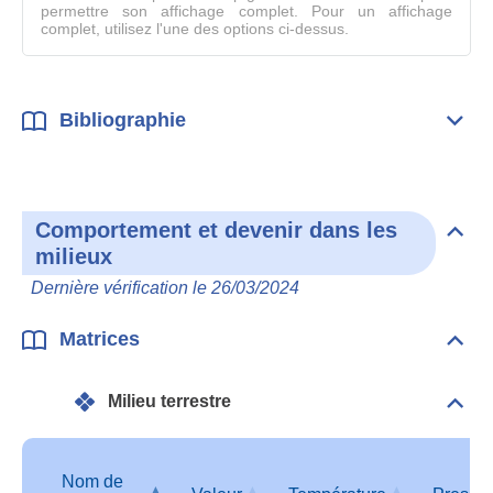
permettre son affichage complet. Pour un affichage
complet, utilisez l'une des options ci-dessus.
Bibliographie
Dépli
Bibl
Comportement et devenir dans les
Dépli
milieux
Com
et
Dernière vérification le 26/03/2024
deve
dan
les
Matrices
Dépli
mili
Matr
Milieu terrestre
Dépli
Mili
terre
Nom de