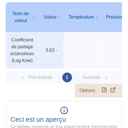
des
para
Nom de
Valeur
Température
Pression
valeur
Tableau
Nom de
Valeur
Température
Pression
Coefficient
des
valeur
de partage
paramètres
5.63 -
octanol/eau
(Log Kow)
Précédente
1
Suivante
Options
Télécharg
Affich
le
table
en
mode
Ceci est un aperçu
compl
Ce tableau comporte un trop grand nombre d'entrées pour