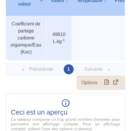
Valeur
Température
Pressi
valeur
Tableau
Nom de
Valeur
Température
Pressi
Coefficient de
des
valeur
partage
paramètres
49610
carbone
-1
L.kg
organique/Eau
(Koc)
Précédente
1
Suivante
Options
Télécharg
Affich
le
table
en
mode
Ceci est un aperçu
compl
Ce tableau comporte un trop grand nombre d'entrées pour
permettre son affichage complet. Pour un affichage
complet, utilisez l'une des options ci-dessus.