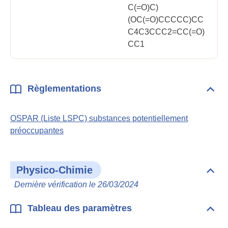
C(=O)C)
(OC(=O)CCCCC)CC
C4C3CCC2=CC(=O)
CC1
Règlementations
Dépli
Règl
OSPAR (Liste LSPC) substances potentiellement
préoccupantes
Physico-Chimie
Dépli
Phys
Dernière vérification le 26/03/2024
Chim
Tableau des paramètres
Dépli
Tabl