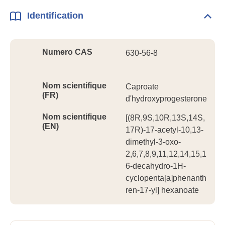
Identification
Dépli
Ident
Numero CAS
630-56-8
Nom scientifique
Caproate
(FR)
d'hydroxyprogesterone
Nom scientifique
[(8R,9S,10R,13S,14S,
(EN)
17R)-17-acetyl-10,13-
dimethyl-3-oxo-
2,6,7,8,9,11,12,14,15,1
6-decahydro-1H-
cyclopenta[a]phenanth
ren-17-yl] hexanoate