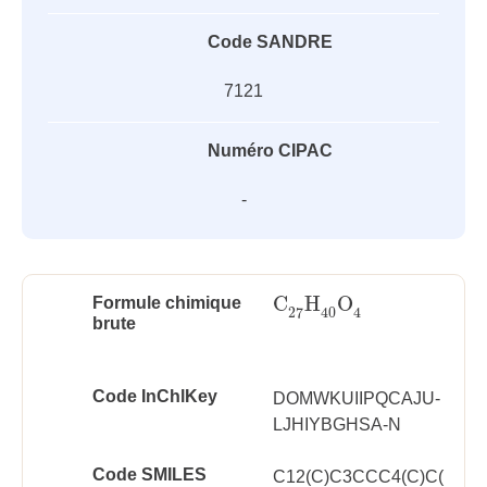
Code SANDRE
7121
Numéro CIPAC
-
C
H
O
Formule chimique
C
27
H
40
O
4
27
40
4
brute
Code InChlKey
DOMWKUIIPQCAJU-
LJHIYBGHSA-N
Code SMILES
C12(C)C3CCC4(C)C(