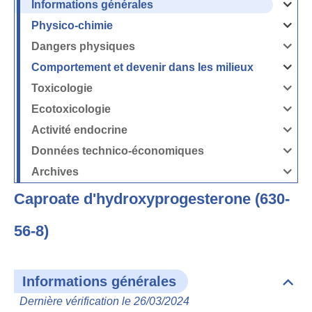
Informations générales
Ouvrir
/
Fermer
Physico-chimie
la
Ouvrir
rubrique
/
Informati
Fermer
Dangers physiques
générales
la
Ouvrir
rubrique
/
Physico-
Fermer
Comportement et devenir dans les milieux
chimie
la
Ouvrir
rubrique
/
Dangers
Fermer
Toxicologie
physique
la
Ouvrir
rubrique
/
Comport
Fermer
Ecotoxicologie
et
la
Ouvrir
devenir
rubrique
/
dans
Toxicolog
Fermer
les
Activité endocrine
la
milieux
Ouvrir
rubrique
/
Ecotoxico
Fermer
Données technico-économiques
la
Ouvrir
rubrique
/
Activité
Fermer
Archives
endocrin
la
Ouvrir
rubrique
/
Données
Fermer
technico-
Caproate d'hydroxyprogesterone (630-
la
économi
rubrique
Archives
56-8)
Informations générales
Dépli
Info
Dernière vérification le 26/03/2024
géné