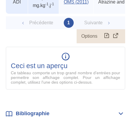
valeurs
ADI
OMS (2011)
-1
-1
mg.kg
.j
des
organismes
reconnus
Précédente
1
Suivante
Options
Télécharg
Affich
le
table
en
mode
Ceci est un aperçu
compl
Ce tableau comporte un trop grand nombre d'entrées pour
permettre son affichage complet. Pour un affichage
complet, utilisez l'une des options ci-dessus.
Bibliographie
Dépli
Bibl