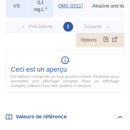
0,1
guides
VG
OMS (2011)
-1
mg.L
Précédente
1
Suivante
Options
Télécharg
Affich
le
table
en
mode
Ceci est un aperçu
compl
Ce tableau comporte un trop grand nombre d'entrées pour
permettre son affichage complet. Pour un affichage
complet, utilisez l'une des options ci-dessus.
Valeurs de référence
Dépli
Vale
de