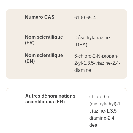
Ident
Numero CAS
6190-65-4
Nom scientifique
Désethylatrazine
(FR)
(DEA)
Nom scientifique
6-chloro-2-N-propan-
(EN)
2-yl-1,3,5-triazine-2,4-
diamine
Autres dénominations
chloro-6 n-
scientifiques (FR)
(methylethyl)-1
triazine-1,3,5
diamine-2,4;
dea