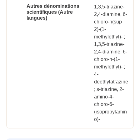
Autres dénominations
1,3,5-triazine-
scientifiques (Autre
2,4-diamine, 6-
langues)
chloro-n(sup
2)-(1-
methylethyl)- ;
1,3,5-triazine-
2,4-diamine, 6-
chloro-n-(1-
methylethyl)- ;
4-
deethylatrazine
; s-triazine, 2-
amino-4-
chloro-6-
(isopropylamin
o)-