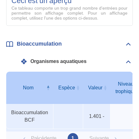
Ceci est un aperçu
compl
Ce tableau comporte un trop grand nombre d'entrées pour
permettre son affichage complet. Pour un affichage
complet, utilisez l'une des options ci-dessus.
Bioaccumulation
Dépli
Bioa
Organismes aquatiques
Dépli
Orga
aqua
Niveau
Nom
Espèce
Valeur
trophique
Organismes
Nom
Espèce
Valeur
Niveau
Bioaccumulation
aquatiques
trophique
1.401 -
BCF
Précédente
1
Suivante