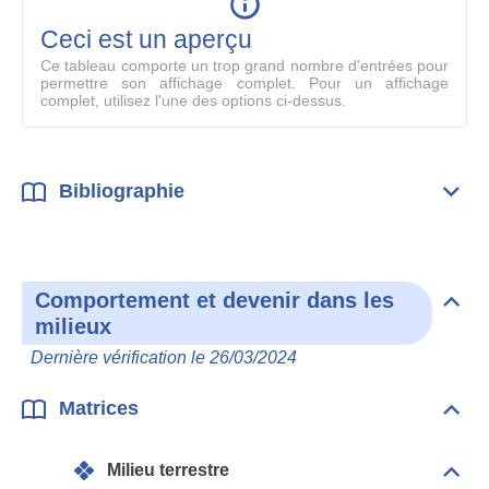
en
mode
Ceci est un aperçu
compl
Ce tableau comporte un trop grand nombre d'entrées pour
permettre son affichage complet. Pour un affichage
complet, utilisez l'une des options ci-dessus.
Bibliographie
Dépli
Bibl
Comportement et devenir dans les
Dépli
milieux
Com
et
Dernière vérification le 26/03/2024
deve
dan
les
Matrices
Dépli
mili
Matr
Milieu terrestre
Dépli