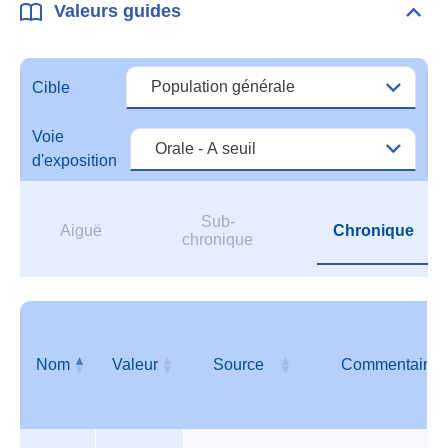
Valeurs guides
Dépli
Vale
guid
Cible
Voie
d'exposition
Sub-
Aiguë
Chronique
chronique
Nom
Valeur
Source
Commentaire
Valeurs
Nom
Valeur
Source
Commentaire