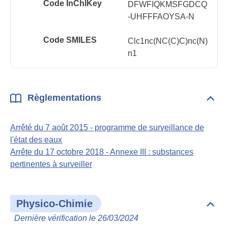
Code InChlKey
DFWFIQKMSFGDCQ
-UHFFFAOYSA-N
Code SMILES
Clc1nc(NC(C)C)nc(N)
n1
Règlementations
Dépli
Règl
Arrêté du 7 août 2015 - programme de surveillance de
l'état des eaux
Arrête du 17 octobre 2018 - Annexe III : substances
pertinentes à surveiller
Physico-Chimie
Dépli
Phys
Dernière vérification le 26/03/2024
Chim