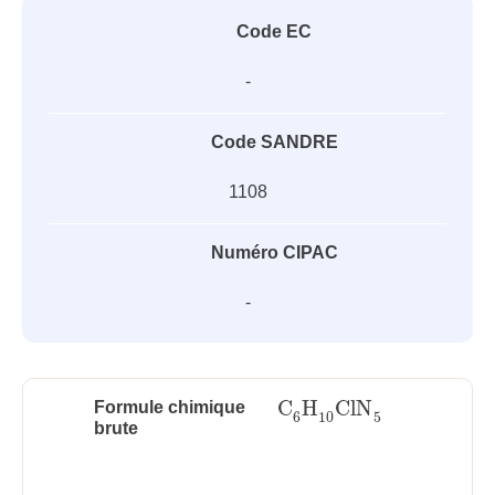
Code EC
-
Code SANDRE
1108
Numéro CIPAC
-
C
H
ClN
Formule chimique
C
6
H
10
ClN
5
6
10
5
brute