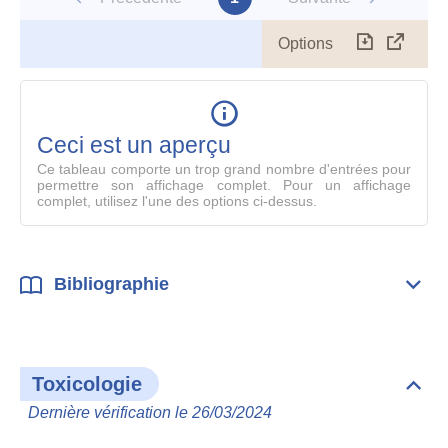
Options
Télécharg
Affich
le
table
en
mode
Ceci est un aperçu
compl
Ce tableau comporte un trop grand nombre d'entrées pour
permettre son affichage complet. Pour un affichage
complet, utilisez l'une des options ci-dessus.
Bibliographie
Dépli
Bibl
Toxicologie
Dépli
Toxi
Dernière vérification le 26/03/2024