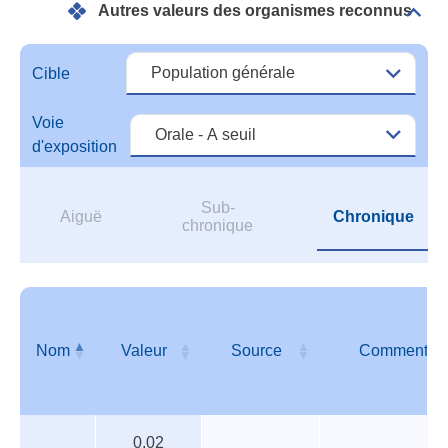
Autres valeurs des organismes reconnus
réfé
Dépli
Autr
vale
des
Cible
orga
reco
Voie
d'exposition
Sub-
Aiguë
Chronique
chronique
Nom
Valeur
Source
Commentair
Autres
Nom
Valeur
Source
Commentair
0,02