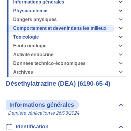
Informations générales
Ouvrir
/
Fermer
Physico-chimie
la
Ouvrir
rubrique
/
Informati
Fermer
Dangers physiques
générales
la
Ouvrir
rubrique
/
Physico-
Fermer
Comportement et devenir dans les milieux
chimie
la
Ouvrir
rubrique
/
Dangers
Fermer
Toxicologie
physique
la
Ouvrir
rubrique
/
Comport
Fermer
Ecotoxicologie
et
la
Ouvrir
devenir
rubrique
/
dans
Toxicolog
Fermer
les
Activité endocrine
la
milieux
Ouvrir
rubrique
/
Ecotoxico
Fermer
Données technico-économiques
la
Ouvrir
rubrique
/
Activité
Fermer
Archives
endocrin
la
Ouvrir
rubrique
/
Données
Fermer
technico-
Désethylatrazine (DEA) (6190-65-4)
la
économi
rubrique
Archives
Informations générales
Dépli
Info
Dernière vérification le 26/03/2024
géné
Identification
Dépli