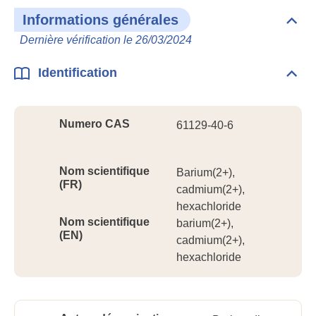
Informations générales
Dépli
Info
Dernière vérification le 26/03/2024
géné
Identification
Dépli
Ident
Numero CAS
61129-40-6
Nom scientifique
Barium(2+),
(FR)
cadmium(2+),
hexachloride
Nom scientifique
barium(2+),
(EN)
cadmium(2+),
hexachloride