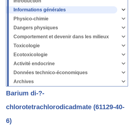
Introduction
Informations générales
Ouvrir
/
Fermer
Physico-chimie
la
Ouvrir
rubrique
/
Informati
Fermer
Dangers physiques
générales
la
Ouvrir
rubrique
/
Physico-
Fermer
Comportement et devenir dans les milieux
chimie
la
Ouvrir
rubrique
/
Dangers
Fermer
Toxicologie
physique
la
Ouvrir
rubrique
/
Comport
Fermer
Ecotoxicologie
et
la
Ouvrir
devenir
rubrique
/
dans
Toxicolog
Fermer
les
Activité endocrine
la
milieux
Ouvrir
rubrique
/
Ecotoxico
Fermer
Données technico-économiques
la
Ouvrir
rubrique
/
Activité
Fermer
Archives
endocrin
la
Ouvrir
rubrique
/
Données
Fermer
technico-
Barium di-?-
la
économi
rubrique
Archives
chlorotetrachlorodicadmate (61129-40-
6)