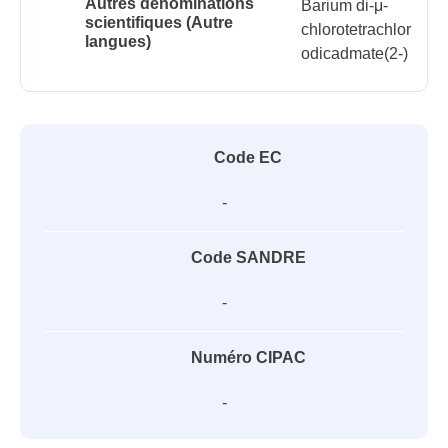
Autres dénominations
Barium di-μ-
scientifiques (Autre
chlorotetrachlor
langues)
odicadmate(2-)
Code EC
-
Code SANDRE
-
Numéro CIPAC
-