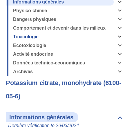
Informations générales
Ouvrir
/
Fermer
Physico-chimie
la
Ouvrir
rubrique
/
Informati
Fermer
Dangers physiques
générales
la
Ouvrir
rubrique
/
Physico-
Fermer
Comportement et devenir dans les milieux
chimie
la
Ouvrir
rubrique
/
Dangers
Fermer
Toxicologie
physique
la
Ouvrir
rubrique
/
Comport
Fermer
Ecotoxicologie
et
la
Ouvrir
devenir
rubrique
/
dans
Toxicolog
Fermer
les
Activité endocrine
la
milieux
Ouvrir
rubrique
/
Ecotoxico
Fermer
Données technico-économiques
la
Ouvrir
rubrique
/
Activité
Fermer
Archives
endocrin
la
Ouvrir
rubrique
/
Données
Fermer
technico-
Potassium citrate, monohydrate (6100-
la
économi
rubrique
Archives
05-6)
Informations générales
Dépli
Info
Dernière vérification le 26/03/2024
géné