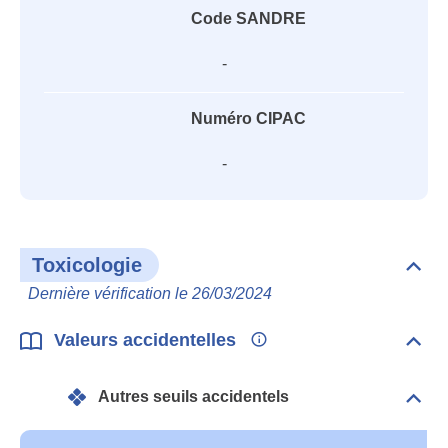
Code SANDRE
-
Numéro CIPAC
-
Toxicologie
Dépli
Toxi
Dernière vérification le 26/03/2024
Valeurs accidentelles
Dépli
Vale
acci
Autres seuils accidentels
Dépli
Autr
seui