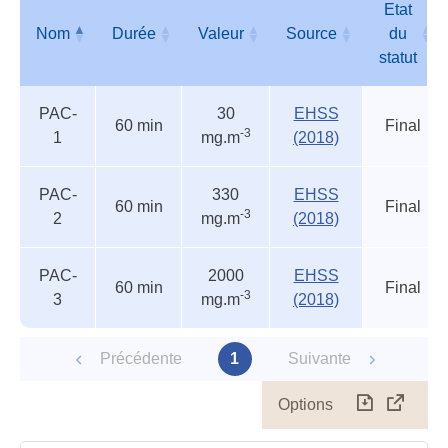
acci
Etat
Nom
Durée
Valeur
Source
du
statut
Autres
Nom
Durée
Valeur
Source
Etat
PAC-
30
EHSS
seuils
du
60 min
Final
-3
1
mg.m
(2018)
accidentels
statut
PAC-
330
EHSS
60 min
Final
-3
2
mg.m
(2018)
PAC-
2000
EHSS
60 min
Final
-3
3
mg.m
(2018)
Précédente
1
Suivante
Options
Télécharg
Affich
le