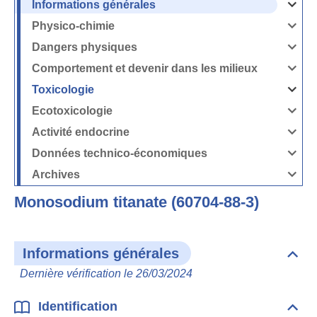
Informations générales
Ouvrir
/
Fermer
Physico-chimie
la
Ouvrir
rubrique
/
Informati
Fermer
Dangers physiques
générales
la
Ouvrir
rubrique
/
Physico-
Fermer
Comportement et devenir dans les milieux
chimie
la
Ouvrir
rubrique
/
Dangers
Fermer
Toxicologie
physique
la
Ouvrir
rubrique
/
Comport
Fermer
Ecotoxicologie
et
la
Ouvrir
devenir
rubrique
/
dans
Toxicolog
Fermer
les
Activité endocrine
la
milieux
Ouvrir
rubrique
/
Ecotoxico
Fermer
Données technico-économiques
la
Ouvrir
rubrique
/
Activité
Fermer
Archives
endocrin
la
Ouvrir
rubrique
/
Données
Fermer
technico-
Monosodium titanate (60704-88-3)
la
économi
rubrique
Archives
Informations générales
Dépli
Info
Dernière vérification le 26/03/2024
géné
Identification
Dépli