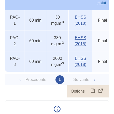
statut
Autres
Nom
Durée
Valeur
Source
Etat
PAC-
30
EHSS
seuils
du
60 min
Final
-3
1
mg.m
(2018)
accidentels
statut
PAC-
330
EHSS
60 min
Final
-3
2
mg.m
(2018)
PAC-
2000
EHSS
60 min
Final
-3
3
mg.m
(2018)
Précédente
1
Suivante
Options
Télécharg
Affich
le
table
en