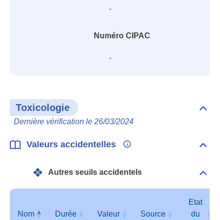
-
Numéro CIPAC
-
Toxicologie
Dépli
Toxi
Dernière vérification le 26/03/2024
Valeurs accidentelles
Dépli
Vale
acci
Autres seuils accidentels
Dépli
Autr
seui
acci
Etat
Nom
Durée
Valeur
Source
du