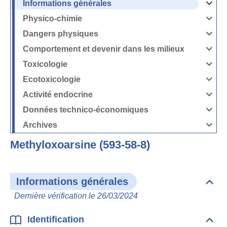
Informations générales
Ouvrir
/
Fermer
Physico-chimie
la
Ouvrir
rubrique
/
Informati
Fermer
Dangers physiques
générales
la
Ouvrir
rubrique
/
Physico-
Fermer
Comportement et devenir dans les milieux
chimie
la
Ouvrir
rubrique
/
Dangers
Fermer
Toxicologie
physique
la
Ouvrir
rubrique
/
Comport
Fermer
Ecotoxicologie
et
la
Ouvrir
devenir
rubrique
/
dans
Toxicolog
Fermer
les
Activité endocrine
la
milieux
Ouvrir
rubrique
/
Ecotoxico
Fermer
Données technico-économiques
la
Ouvrir
rubrique
/
Activité
Fermer
Archives
endocrin
la
Ouvrir
rubrique
/
Données
Fermer
technico-
Methyloxoarsine (593-58-8)
la
économi
rubrique
Archives
Informations générales
Dépli
Info
Dernière vérification le 26/03/2024
géné
Identification
Dépli