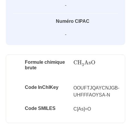
-
Numéro CIPAC
-
CH
AsO
Formule chimique
CH
3
AsO
3
brute
Code InChlKey
OOUFTJQAYCNJGB-
UHFFFAOYSA-N
Code SMILES
C[As]=O