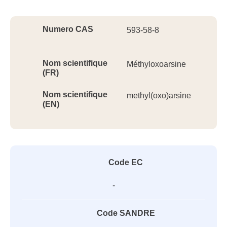
Ident
Numero CAS
593-58-8
Nom scientifique
Méthyloxoarsine
(FR)
Nom scientifique
methyl(oxo)arsine
(EN)
Code EC
-
Code SANDRE