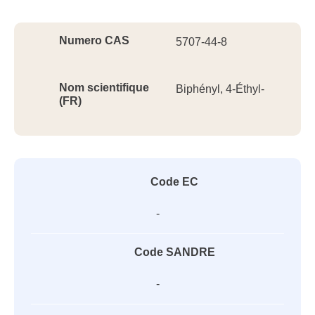
Ident
Numero CAS
5707-44-8
Nom scientifique
Biphényl, 4-Éthyl-
(FR)
Code EC
-
Code SANDRE
-