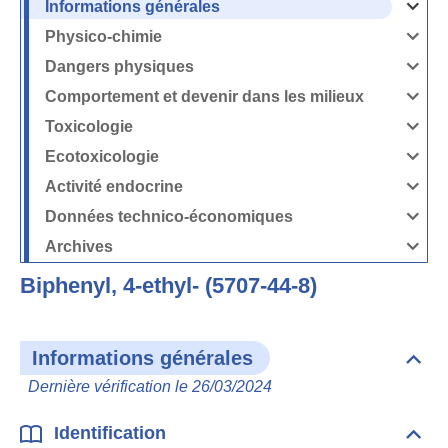
Informations générales
Ouvrir
/
Fermer
Physico-chimie
la
Ouvrir
rubrique
/
Informati
Fermer
Dangers physiques
générales
la
Ouvrir
rubrique
/
Physico-
Fermer
Comportement et devenir dans les milieux
chimie
la
Ouvrir
rubrique
/
Dangers
Fermer
Toxicologie
physique
la
Ouvrir
rubrique
/
Comport
Fermer
Ecotoxicologie
et
la
Ouvrir
devenir
rubrique
/
dans
Toxicolog
Fermer
les
Activité endocrine
la
milieux
Ouvrir
rubrique
/
Ecotoxico
Fermer
Données technico-économiques
la
Ouvrir
rubrique
/
Activité
Fermer
Archives
endocrin
la
Ouvrir
rubrique
/
Données
Fermer
technico-
Biphenyl, 4-ethyl- (5707-44-8)
la
économi
rubrique
Archives
Informations générales
Dépli
Info
Dernière vérification le 26/03/2024
géné
Identification
Dépli