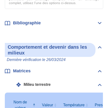
complet, utilisez l'une des options ci-dessus.
Bibliographie
Dépli
Bibl
Comportement et devenir dans les
Dépli
milieux
Com
et
Dernière vérification le 26/03/2024
deve
dan
les
Matrices
Dépli
mili
Matr
Milieu terrestre
Dépli
Mili
terre
Nom de
Valeur
Température
Pressi
valeur