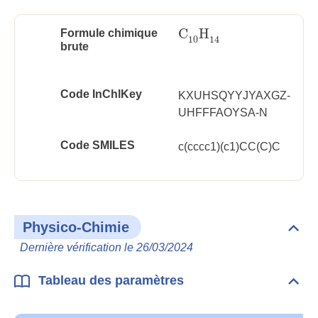
C
H
Formule chimique
C
10
H
14
10
14
brute
Code InChlKey
KXUHSQYYJYAXGZ-
UHFFFAOYSA-N
Code SMILES
c(cccc1)(c1)CC(C)C
Physico-Chimie
Dépli
Phys
Dernière vérification le 26/03/2024
Chim
Tableau des paramètres
Dépli
Tabl
des