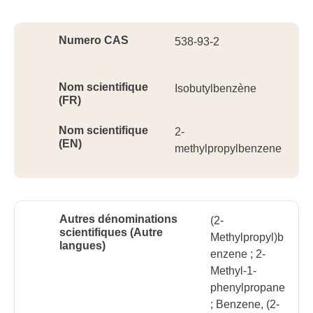
Ident
Numero CAS
538-93-2
Nom scientifique
Isobutylbenzène
(FR)
Nom scientifique
2-
(EN)
methylpropylbenzene
Autres dénominations
(2-
scientifiques (Autre
Methylpropyl)b
langues)
enzene ; 2-
Methyl-1-
phenylpropane
; Benzene, (2-