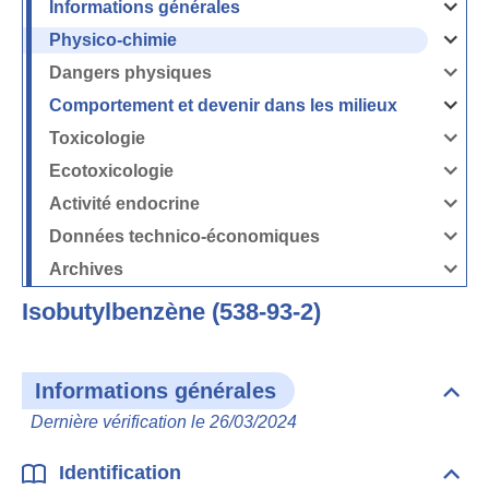
Informations générales
Ouvrir
/
Fermer
Physico-chimie
la
Ouvrir
rubrique
/
Informati
Fermer
Dangers physiques
générales
la
Ouvrir
rubrique
/
Physico-
Fermer
Comportement et devenir dans les milieux
chimie
la
Ouvrir
rubrique
/
Dangers
Fermer
Toxicologie
physique
la
Ouvrir
rubrique
/
Comport
Fermer
Ecotoxicologie
et
la
Ouvrir
devenir
rubrique
/
dans
Toxicolog
Fermer
les
Activité endocrine
la
milieux
Ouvrir
rubrique
/
Ecotoxico
Fermer
Données technico-économiques
la
Ouvrir
rubrique
/
Activité
Fermer
Archives
endocrin
la
Ouvrir
rubrique
/
Données
Fermer
technico-
Isobutylbenzène (538-93-2)
la
économi
rubrique
Archives
Informations générales
Dépli
Info
Dernière vérification le 26/03/2024
géné
Identification
Dépli