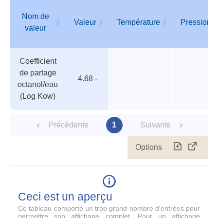
para
Nom de
Valeur
Température
Pression
valeur
Tableau
Nom de
Valeur
Température
Pression
Coefficient
des
valeur
de partage
paramètres
4.68 -
octanol/eau
(Log Kow)
Précédente
1
Suivante
Options
Télécharg
Affich
le
table
en
mode
Ceci est un aperçu
compl
Ce tableau comporte un trop grand nombre d'entrées pour
permettre son affichage complet. Pour un affichage