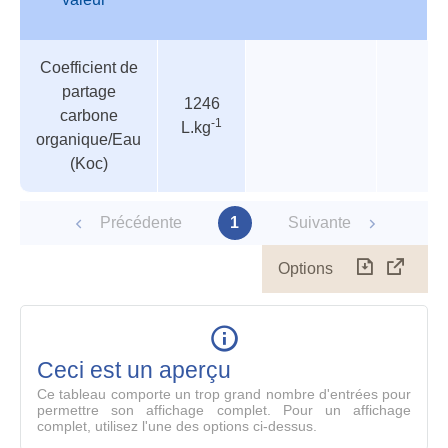
Tableau
Nom de
Valeur
Température
Pressi
Coefficient de
des
valeur
partage
paramètres
1246
carbone
-1
L.kg
organique/Eau
(Koc)
Précédente
1
Suivante
Options
Télécharg
Affich
le
table
en
mode
Ceci est un aperçu
compl
Ce tableau comporte un trop grand nombre d'entrées pour
permettre son affichage complet. Pour un affichage
complet, utilisez l'une des options ci-dessus.