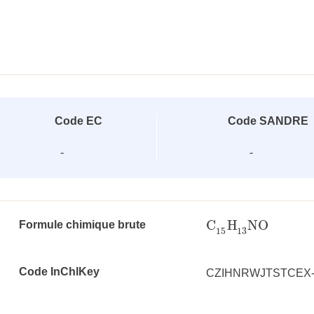
Code EC
Code SANDRE
-
-
C
H
NO
Formule chimique brute
C
15
H
13
NO
15
13
Code InChlKey
CZIHNRWJTSTCEX