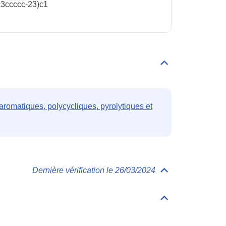
3ccccc-23)c1
Déplier/replier
Familles
romatiques, polycycliques, pyrolytiques et
Dernière vérification le 26/03/2024
Déplier/replier
Toxicologie
Déplier/replier
Valeurs
accidentelles