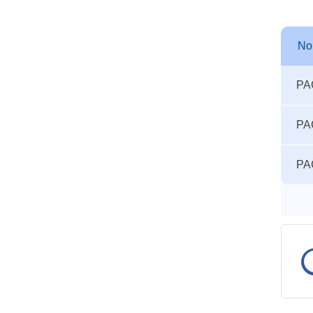
N
Autre
N
PA
seuils
accid
PA
PA