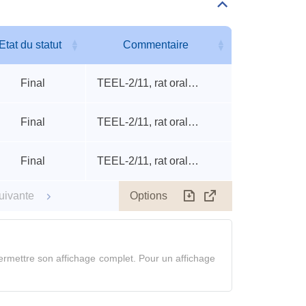
Déplier/replier
Autres
seuils
accidentels
Etat du statut
Commentaire
Etat du statut
Commentaire
Final
TEEL-2/11, rat oral TDLo, mouse ip LD50
Final
TEEL-2/11, rat oral TDLo, mouse ip LD50
Final
TEEL-2/11, rat oral TDLo, mouse ip LD50
Options
uivante
Télécharger
Afficher
le
tableau
en
rmettre son affichage complet. Pour un affichage
mode
complet