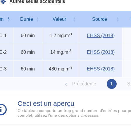
Autres seuils accidentels
om
Durée
Valeur
Source
s
om
Durée
Valeur
Source
-3
C-1
60 min
1,2 mg.m
EHSS (2018)
entels
-3
C-2
60 min
14 mg.m
EHSS (2018)
-3
C-3
60 min
480 mg.m
EHSS (2018)
Précédente
1
S
Ceci est un aperçu
Ce tableau comporte un trop grand nombre d'entrées pour pe
complet, utilisez l'une des options ci-dessus.