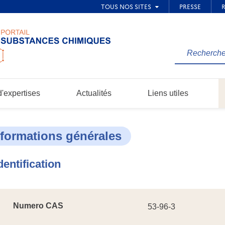
Rechercher
une
information
dans
'expertises
Actualités
Liens utiles
le
site...
nformations générales
dentification
Numero CAS
53-96-3