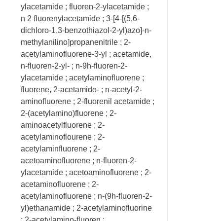
ylacetamide ; fluoren-2-ylacetamide ;
n 2 fluorenylacetamide ; 3-[4-[(5,6-
dichloro-1,3-benzothiazol-2-yl)azo]-n-
methylanilino]propanenitrile ; 2-
acetylaminofluorene-3-yl ; acetamide,
n-fluoren-2-yl- ; n-9h-fluoren-2-
ylacetamide ; acetylaminofluorene ;
fluorene, 2-acetamido- ; n-acetyl-2-
aminofluorene ; 2-fluorenil acetamide ;
2-(acetylamino)fluorene ; 2-
aminoacetylfluorene ; 2-
acetylaminoflourene ; 2-
acetylaminfluorene ; 2-
acetoaminofluorene ; n-fluoren-2-
ylacetamide ; acetoaminofluorene ; 2-
acetaminofluorene ; 2-
acetylaminofluorene ; n-(9h-fluoren-2-
yl)ethanamide ; 2-acetylaminofluorine
; 2-acetylamino-fluoren ;