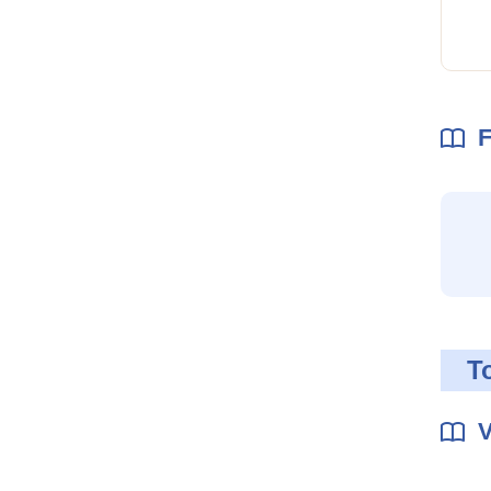
F
T
V