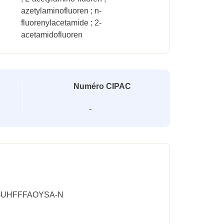
azetylaminofluoren ; n-
fluorenylacetamide ; 2-
acetamidofluoren
Numéro CIPAC
-
-UHFFFAOYSA-N