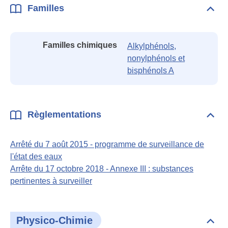
Familles
Dépli
Fami
Familles chimiques
Alkylphénols,
nonylphénols et
bisphénols A
Règlementations
Dépli
Règl
Arrêté du 7 août 2015 - programme de surveillance de
l'état des eaux
Arrête du 17 octobre 2018 - Annexe III : substances
pertinentes à surveiller
Physico-Chimie
Dépli