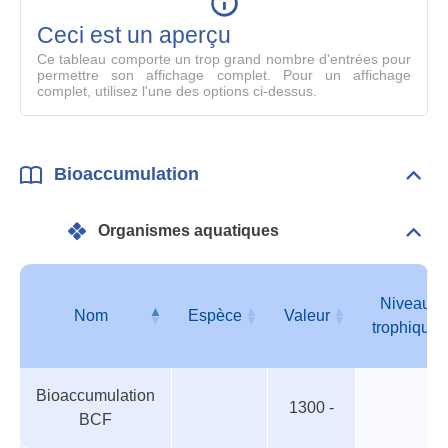
en
mode
Ceci est un aperçu
compl
Ce tableau comporte un trop grand nombre d'entrées pour
permettre son affichage complet. Pour un affichage
complet, utilisez l'une des options ci-dessus.
Bioaccumulation
Dépli
Bioa
Organismes aquatiques
Dépli
Orga
aqua
Niveau
Nom
Espèce
Valeur
trophique
Organismes
Nom
Espèce
Valeur
Niveau
Bioaccumulation
aquatiques
trophique
1300 -
BCF