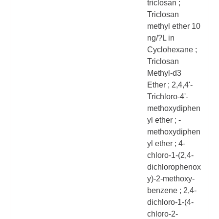
triclosan ;
Triclosan
methyl ether 10
ng/?L in
Cyclohexane ;
Triclosan
Methyl-d3
Ether ; 2,4,4'-
Trichloro-4'-
methoxydiphen
yl ether ; -
methoxydiphen
yl ether ; 4-
chloro-1-(2,4-
dichlorophenox
y)-2-methoxy-
benzene ; 2,4-
dichloro-1-(4-
chloro-2-