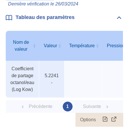
Phys
Dernière vérification le 26/03/2024
Chim
Tableau des paramètres
Dépli
Tabl
des
para
Nom de
Valeur
Température
Pression
valeur
Tableau
Nom de
Valeur
Température
Pression
Coefficient
des
valeur
de partage
5.2241
paramètres
octanol/eau
-
(Log Kow)
Précédente
1
Suivante
Options
Télécharg
Affich
le