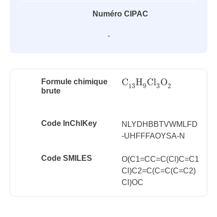
Numéro CIPAC
-
C
H
Cl
O
Formule chimique
C
13
H
9
Cl
3
O
2
3
13
9
2
brute
Code InChlKey
NLYDHBBTVWMLFD
-UHFFFAOYSA-N
Code SMILES
O(C1=CC=C(Cl)C=C1
Cl)C2=C(C=C(C=C2)
Cl)OC