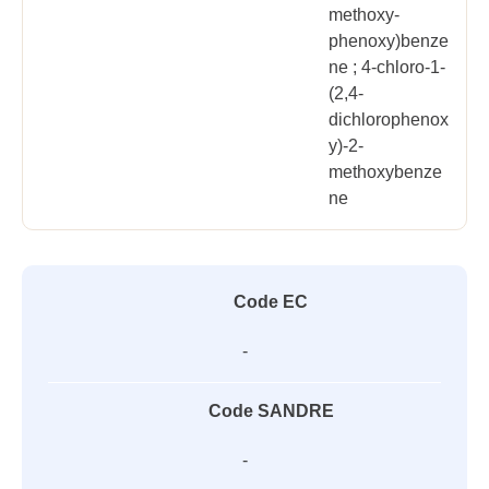
methoxy-
phenoxy)benze
ne ; 4-chloro-1-
(2,4-
dichlorophenox
y)-2-
methoxybenze
ne
Code EC
-
Code SANDRE
-