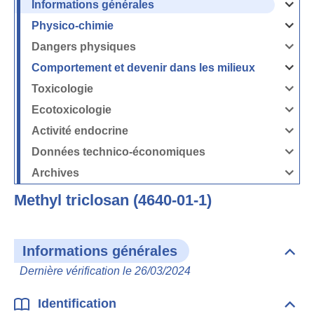
Informations générales
Ouvrir
/
Fermer
Physico-chimie
la
Ouvrir
rubrique
/
Informati
Fermer
Dangers physiques
générales
la
Ouvrir
rubrique
/
Physico-
Fermer
Comportement et devenir dans les milieux
chimie
la
Ouvrir
rubrique
/
Dangers
Fermer
Toxicologie
physique
la
Ouvrir
rubrique
/
Comport
Fermer
Ecotoxicologie
et
la
Ouvrir
devenir
rubrique
/
dans
Toxicolog
Fermer
les
Activité endocrine
la
milieux
Ouvrir
rubrique
/
Ecotoxico
Fermer
Données technico-économiques
la
Ouvrir
rubrique
/
Activité
Fermer
Archives
endocrin
la
Ouvrir
rubrique
/
Données
Fermer
technico-
Methyl triclosan (4640-01-1)
la
économi
rubrique
Archives
Informations générales
Dépli
Info
Dernière vérification le 26/03/2024
géné
Identification
Dépli