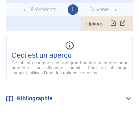
Précédente
1
Suivante
Options
Télécharg
Affich
le
table
en
mode
Ceci est un aperçu
compl
Ce tableau comporte un trop grand nombre d'entrées pour
permettre son affichage complet. Pour un affichage
complet, utilisez l'une des options ci-dessus.
Bibliographie
Dépli
Bibl