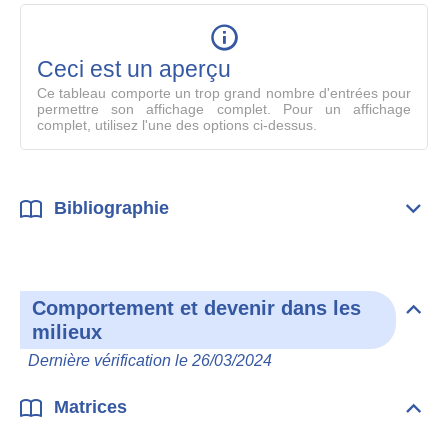
table
en
mode
Ceci est un aperçu
compl
Ce tableau comporte un trop grand nombre d'entrées pour
permettre son affichage complet. Pour un affichage
complet, utilisez l'une des options ci-dessus.
Bibliographie
Dépli
Bibl
Comportement et devenir dans les
Dépli
milieux
Com
et
Dernière vérification le 26/03/2024
deve
dan
les
Matrices
Dépli
mili
Matr