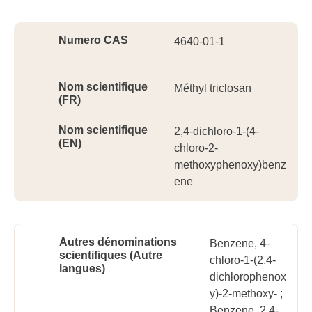
Ident
Numero CAS
4640-01-1
Nom scientifique
Méthyl triclosan
(FR)
Nom scientifique
2,4-dichloro-1-(4-
(EN)
chloro-2-
methoxyphenoxy)benz
ene
Autres dénominations
Benzene, 4-
scientifiques (Autre
chloro-1-(2,4-
langues)
dichlorophenox
y)-2-methoxy- ;
Benzene, 2,4-