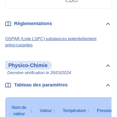
C12Cl
Règlementations
Dépli
Règl
OSPAR (Liste LSPC) substances potentiellement
préoccupantes
Physico-Chimie
Dépli
Phys
Dernière vérification le 26/03/2024
Chim
Tableau des paramètres
Dépli
Tabl
des
para
Nom de
Valeur
Température
Pression
valeur