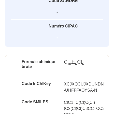
Code SANDRE
-
Numéro CIPAC
-
C
H
Cl
Formule chimique
C
10
H
6
Cl
6
10
6
6
brute
Code InChlKey
XCJXQCUJXDUNDN
-UHFFFAOYSA-N
Code SMILES
ClC1=C(Cl)C(Cl)
(C2(Cl)Cl)C3CC=CC3