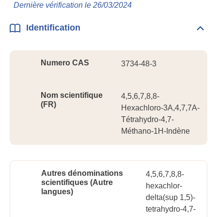
Info
Dernière vérification le 26/03/2024
géné
Identification
Dépli
Ident
Numero CAS
3734-48-3
Nom scientifique
4,5,6,7,8,8-
(FR)
Hexachloro-3A,4,7,7A-
Tétrahydro-4,7-
Méthano-1H-Indène
Autres dénominations
4,5,6,7,8,8-
scientifiques (Autre
hexachlor-
langues)
delta(sup 1,5)-
tetrahydro-4,7-