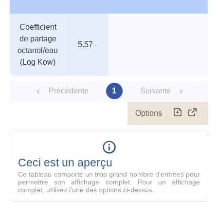
Tableau
Nom de
Valeur
Température
Pression
Coefficient
des
valeur
de partage
paramètres
5.57 -
octanol/eau
(Log Kow)
Précédente
1
Suivante
Options
Télécharg
Affich
le
table
en
mode
Ceci est un aperçu
compl
Ce tableau comporte un trop grand nombre d'entrées pour
permettre son affichage complet. Pour un affichage
complet, utilisez l'une des options ci-dessus.