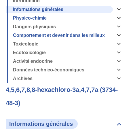
Introduction
Informations générales
Ouvrir
/
Fermer
Physico-chimie
la
Ouvrir
rubrique
/
Informati
Fermer
Dangers physiques
générales
la
Ouvrir
rubrique
/
Physico-
Fermer
Comportement et devenir dans les milieux
chimie
la
Ouvrir
rubrique
/
Dangers
Fermer
Toxicologie
physique
la
Ouvrir
rubrique
/
Comport
Fermer
Ecotoxicologie
et
la
Ouvrir
devenir
rubrique
/
dans
Toxicolog
Fermer
les
Activité endocrine
la
milieux
Ouvrir
rubrique
/
Ecotoxico
Fermer
Données technico-économiques
la
Ouvrir
rubrique
/
Activité
Fermer
Archives
endocrin
la
Ouvrir
rubrique
/
Données
Fermer
technico-
4,5,6,7,8,8-hexachloro-3a,4,7,7a (3734-
la
économi
rubrique
Archives
48-3)
Informations générales
Dépli