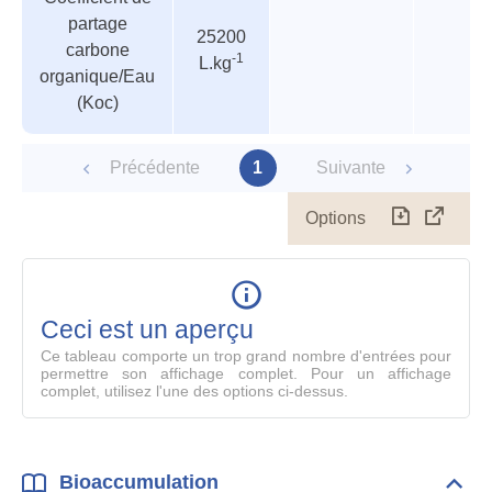
des
valeur
partage
paramètres
25200
carbone
-1
L.kg
organique/Eau
(Koc)
Précédente
1
Suivante
Options
Télécharg
Affich
le
table
en
mode
Ceci est un aperçu
compl
Ce tableau comporte un trop grand nombre d'entrées pour
permettre son affichage complet. Pour un affichage
complet, utilisez l'une des options ci-dessus.
Bioaccumulation
Dépli