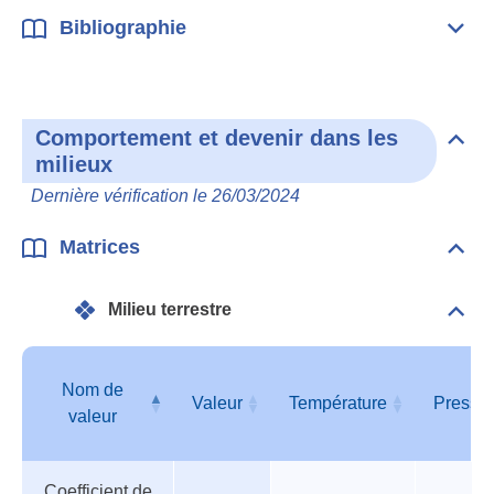
Bibliographie
Dépli
Bibl
Comportement et devenir dans les
Dépli
milieux
Com
et
Dernière vérification le 26/03/2024
deve
dan
les
Matrices
Dépli
mili
Matr
Milieu terrestre
Dépli
Mili
terre
Nom de
Valeur
Température
Pressi
valeur
Tableau
Nom de
Valeur
Température
Pressi
Coefficient de