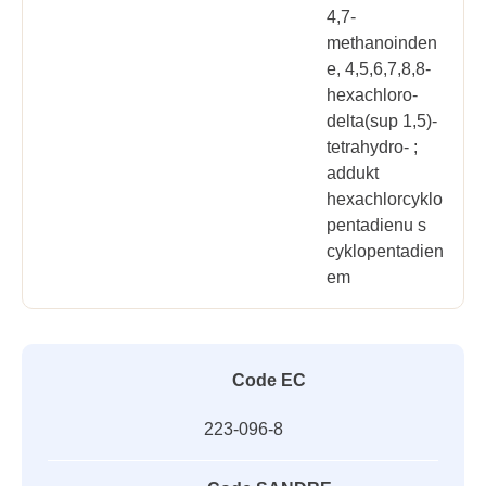
4,7-
methanoinden
e, 4,5,6,7,8,8-
hexachloro-
delta(sup 1,5)-
tetrahydro- ;
addukt
hexachlorcyklo
pentadienu s
cyklopentadien
em
Code EC
223-096-8