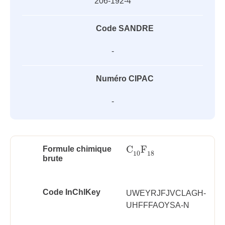
206-192-4
Code SANDRE
-
Numéro CIPAC
-
C
F
Formule chimique
C
10
F
18
10
18
brute
Code InChlKey
UWEYRJFJVCLAGH-
UHFFFAOYSA-N