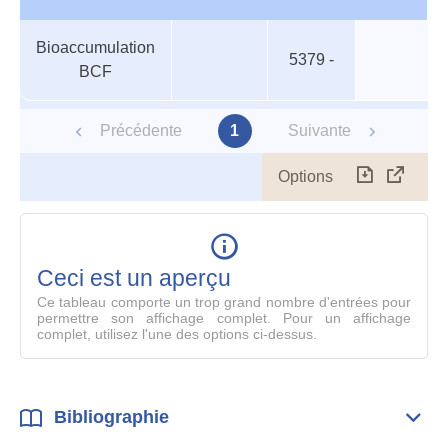
Organismes
Nom
Espèce
Valeur
Niveau
Bioaccumulation
aquatiques
trophique
5379 -
BCF
Précédente
1
Suivante
Options
Télécharg
Affich
le
table
en
mode
Ceci est un aperçu
compl
Ce tableau comporte un trop grand nombre d'entrées pour
permettre son affichage complet. Pour un affichage
complet, utilisez l'une des options ci-dessus.
Bibliographie
Dépli
Bibl