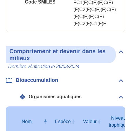
Code SMILES
FC1(F)C(F)(F)C(F)
(F)C2(F)C(F)(F)C(F)
(F)C(F)(F)C(F)
(F)C2(F)C1(F)F
Comportement et devenir dans les
Dépli
milieux
Com
et
Dernière vérification le 26/03/2024
deve
dan
les
Bioaccumulation
Dépli
mili
Bioa
Organismes aquatiques
Dépli
Orga
aqua
Niveau
Nom
Espèce
Valeur
trophique