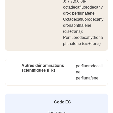
,6,7,7,8,8,8a-
octadecafluorodecahy
dro-; perflunafene;
Octadecafluorodecahy
dronaphthalene
(cis+trans);
Perfluorodecahydrona
phthalene (cis+trans)
Autres dénominations
perfluorodecali
scientifiques (FR)
ne;
perflunafene
Code EC