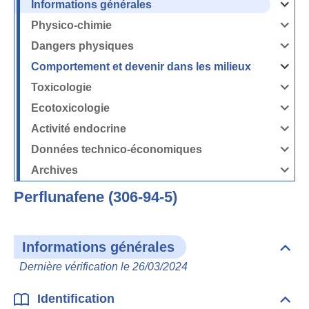
Informations générales
Ouvrir
/
Fermer
Physico-chimie
la
Ouvrir
rubrique
/
Informati
Fermer
Dangers physiques
générales
la
Ouvrir
rubrique
/
Physico-
Fermer
Comportement et devenir dans les milieux
chimie
la
Ouvrir
rubrique
/
Dangers
Fermer
Toxicologie
physique
la
Ouvrir
rubrique
/
Comport
Fermer
Ecotoxicologie
et
la
Ouvrir
devenir
rubrique
/
dans
Toxicolog
Fermer
les
Activité endocrine
la
milieux
Ouvrir
rubrique
/
Ecotoxico
Fermer
Données technico-économiques
la
Ouvrir
rubrique
/
Activité
Fermer
Archives
endocrin
la
Ouvrir
rubrique
/
Données
Fermer
technico-
Perflunafene (306-94-5)
la
économi
rubrique
Archives
Informations générales
Dépli
Info
Dernière vérification le 26/03/2024
géné
Identification
Dépli