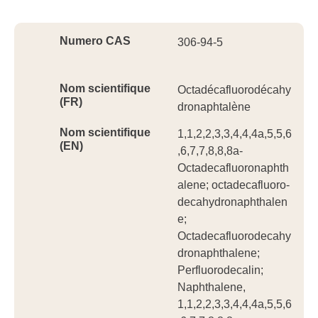
Ident
Numero CAS
306-94-5
Nom scientifique
Octadécafluorodécahy
(FR)
dronaphtalène
Nom scientifique
1,1,2,2,3,3,4,4,4a,5,5,6
(EN)
,6,7,7,8,8,8a-
Octadecafluoronaphth
alene; octadecafluoro-
decahydronaphthalen
e;
Octadecafluorodecahy
dronaphthalene;
Perfluorodecalin;
Naphthalene,
1,1,2,2,3,3,4,4,4a,5,5,6