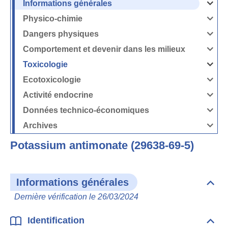
Informations générales
Ouvrir
/
Fermer
Physico-chimie
la
Ouvrir
rubrique
/
Informati
Fermer
Dangers physiques
générales
la
Ouvrir
rubrique
/
Physico-
Fermer
Comportement et devenir dans les milieux
chimie
la
Ouvrir
rubrique
/
Dangers
Fermer
Toxicologie
physique
la
Ouvrir
rubrique
/
Comport
Fermer
Ecotoxicologie
et
la
Ouvrir
devenir
rubrique
/
dans
Toxicolog
Fermer
les
Activité endocrine
la
milieux
Ouvrir
rubrique
/
Ecotoxico
Fermer
Données technico-économiques
la
Ouvrir
rubrique
/
Activité
Fermer
Archives
endocrin
la
Ouvrir
rubrique
/
Données
Fermer
technico-
Potassium antimonate (29638-69-5)
la
économi
rubrique
Archives
Informations générales
Dépli
Info
Dernière vérification le 26/03/2024
géné
Identification
Dépli