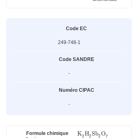
Code EC
249-748-1
Code SANDRE
-
Numéro CIPAC
-
K
H
Sb
O
Formule chimique
K
2
H
2
Sb
2
O
7
2
2
2
7