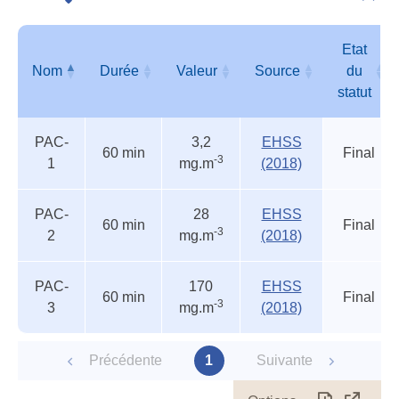
Autr
seui
acci
Etat
Nom
Durée
Valeur
Source
du
statut
Autres
Nom
Durée
Valeur
Source
Etat
PAC-
3,2
EHSS
seuils
du
60 min
Final
-3
1
mg.m
(2018)
accidentels
statut
PAC-
28
EHSS
60 min
Final
-3
2
mg.m
(2018)
PAC-
170
EHSS
60 min
Final
-3
3
mg.m
(2018)
Précédente
1
Suivante