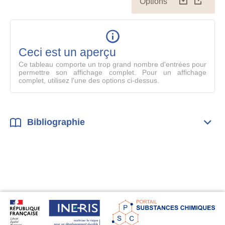
Options
Télécharg
Affich
le
table
en
mode
Ceci est un aperçu
compl
Ce tableau comporte un trop grand nombre d'entrées pour
permettre son affichage complet. Pour un affichage
complet, utilisez l'une des options ci-dessus.
Bibliographie
Dépli
Bibl