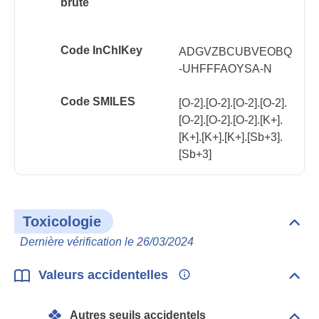
brute
Code InChlKey
ADGVZBCUBVEOBQ
-UHFFFAOYSA-N
Code SMILES
[O-2].[O-2].[O-2].[O-2].
[O-2].[O-2].[O-2].[K+].
[K+].[K+].[K+].[Sb+3].
[Sb+3]
Toxicologie
Dépli
Toxi
Dernière vérification le 26/03/2024
Valeurs accidentelles
Dépli
Vale
acci
Autres seuils accidentels
Dépli