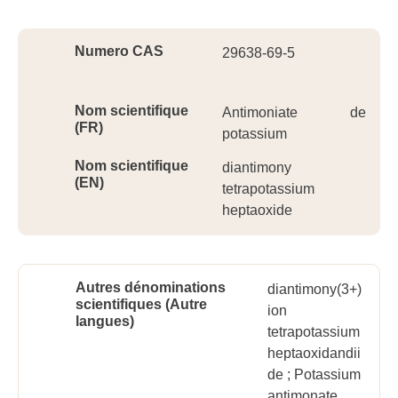
Ident
Numero CAS
29638-69-5
Nom scientifique
Antimoniate de
(FR)
potassium
Nom scientifique
diantimony
(EN)
tetrapotassium
heptaoxide
Autres dénominations
diantimony(3+)
scientifiques (Autre
ion
langues)
tetrapotassium
heptaoxidandii
de ; Potassium
antimonate