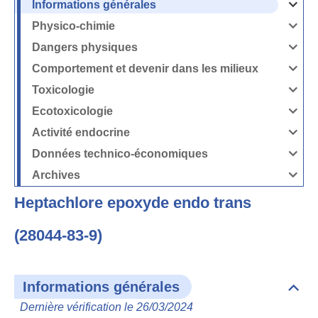
Informations générales
Ouvrir
/
Fermer
Physico-chimie
la
Ouvrir
rubrique
/
Informati
Fermer
Dangers physiques
générales
la
Ouvrir
rubrique
/
Physico-
Fermer
Comportement et devenir dans les milieux
chimie
la
Ouvrir
rubrique
/
Dangers
Fermer
Toxicologie
physique
la
Ouvrir
rubrique
/
Comport
Fermer
Ecotoxicologie
et
la
Ouvrir
devenir
rubrique
/
dans
Toxicolog
Fermer
les
Activité endocrine
la
milieux
Ouvrir
rubrique
/
Ecotoxico
Fermer
Données technico-économiques
la
Ouvrir
rubrique
/
Activité
Fermer
Archives
endocrin
la
Ouvrir
rubrique
/
Données
Fermer
technico-
Heptachlore epoxyde endo trans
la
économi
rubrique
Archives
(28044-83-9)
Informations générales
Dépli
Info
Dernière vérification le 26/03/2024
géné