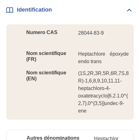
Identification
Dépli
Ident
Numero CAS
28044-83-9
Nom scientifique
Heptachlore époxyde
(FR)
endo trans
Nom scientifique
(1S,2R,3R,5R,6R,7S,8
(EN)
R)-1,6,8,9,10,11,11-
heptachloro-4-
oxatetracyclo[6.2.1.0^{
2,7}.0^{3,5}]undec-9-
ene
Autres dénominations
Heptachlor