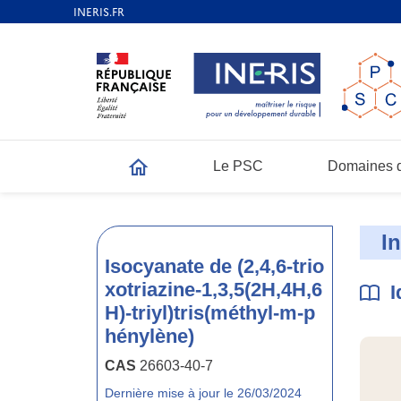
Le PSC
Domaines d
Accueil
I
Isocyanate de (2,4,6-trio
xotriazine-1,3,5(2H,4H,6
I
H)-triyl)tris(méthyl-m-p
hénylène)
CAS
26603-40-7
Dernière mise à jour le 26/03/2024