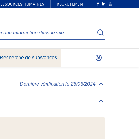
Recherche
Recherche de substances
Mon
compte
Dernière vérification le 26/03/2024
Déplier/replier
Informations
générales
Déplier/replier
Identification