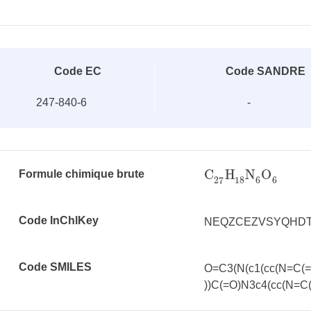
Code EC
Code SANDRE
247-840-6
-
C
H
N
O
Formule chimique brute
C
27
H
18
N
6
O
6
18
6
6
27
Code InChlKey
NEQZCEZVSYQHDT
Code SMILES
O=C3(N(c1(cc(N=C(=O
))C(=O)N3c4(cc(N=C(