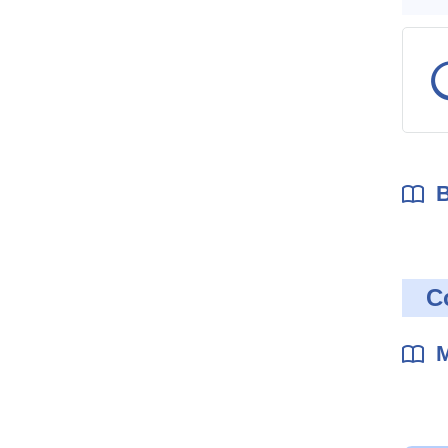
B
C
M