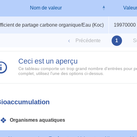
Nom de valeur
Valeu
au
Nom de valeur
Valeu
ficient de partage carbone organique/Eau (Koc)
19970000 
ètres
Précédente
1
S
Ceci est un aperçu
Ce tableau comporte un trop grand nombre d'entrées pour pe
complet, utilisez l'une des options ci-dessus.
ioaccumulation
Organismes aquatiques