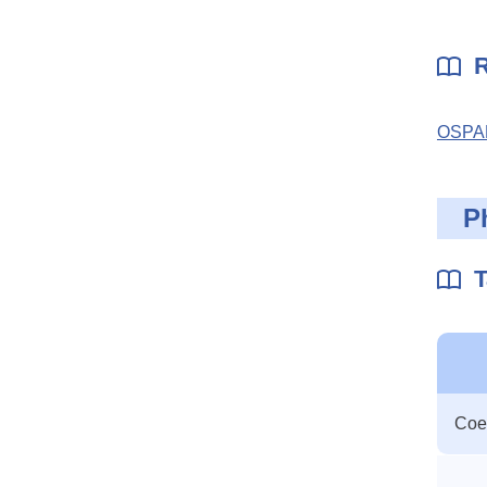
R
OSPAR
P
T
Table
Coef
des
param