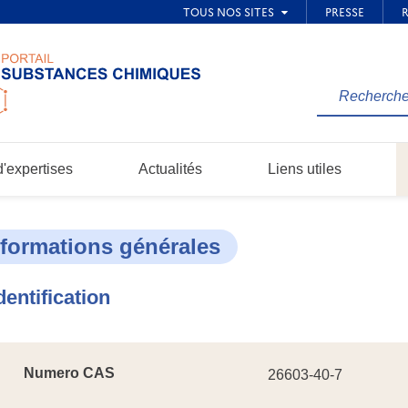
Rechercher
une
information
dans
'expertises
Actualités
Liens utiles
le
site...
nformations générales
dentification
Numero CAS
26603-40-7