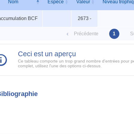
Nom
Espèce
Valeur
Niveau trophi
ismes
Nom
Espèce
Valeur
Niveau trophi
accumulation BCF
2673 -
iques
Précédente
1
S
Ceci est un aperçu
Ce tableau comporte un trop grand nombre d'entrées pour pe
complet, utilisez l'une des options ci-dessus.
ibliographie