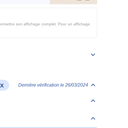
le
tableau
en
rmettre son affichage complet. Pour un affichage
mode
complet
Déplier/replier
Bibliographie
ux
Dernière vérification le 26/03/2024
Déplier/replier
Comportement
et
devenir
Déplier/replier
dans
Matrices
les
milieux
Déplier/replier
Milieu