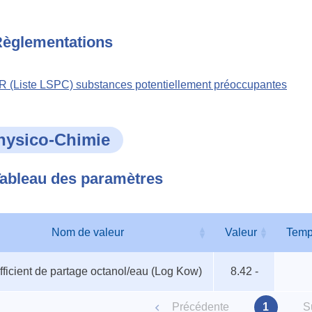
èglementations
 (Liste LSPC) substances potentiellement préoccupantes
hysico-Chimie
ableau des paramètres
Nom de valeur
Valeur
Temp
au
Nom de valeur
Valeur
Temp
ficient de partage octanol/eau (Log Kow)
8.42 -
ètres
Précédente
1
S