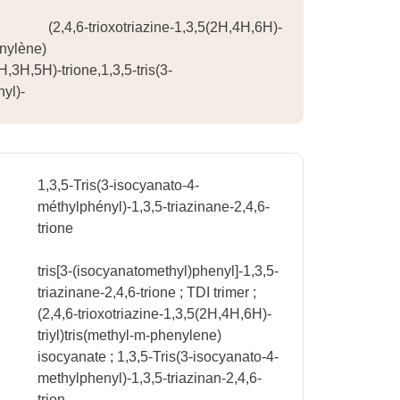
4,6-trioxotriazine-1,3,5(2H,4H,6H)-
énylène)
H,3H,5H)-trione,1,3,5-tris(3-
yl)-
1,3,5-Tris(3-isocyanato-4-
méthylphényl)-1,3,5-triazinane-2,4,6-
trione
tris[3-(isocyanatomethyl)phenyl]-1,3,5-
triazinane-2,4,6-trione ; TDI trimer ;
(2,4,6-trioxotriazine-1,3,5(2H,4H,6H)-
triyl)tris(methyl-m-phenylene)
isocyanate ; 1,3,5-Tris(3-isocyanato-4-
methylphenyl)-1,3,5-triazinan-2,4,6-
trion