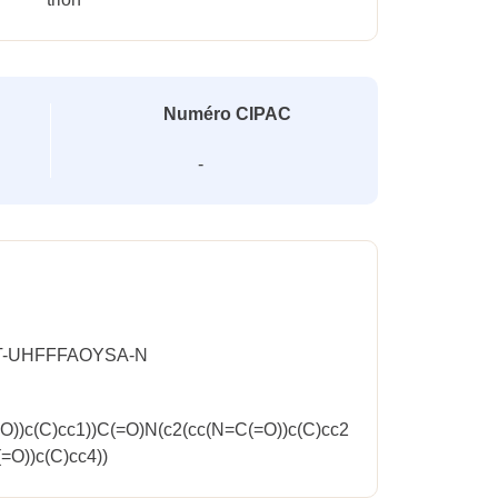
Numéro CIPAC
-
-UHFFFAOYSA-N
))c(C)cc1))C(=O)N(c2(cc(N=C(=O))c(C)cc2
=O))c(C)cc4))