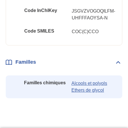
Code InChlKey
JSGVZVOGOQILFM-
UHFFFAOYSA-N
Code SMILES
COC(C)CCO
Familles
Dépli
Fami
Familles chimiques
Alcools et polyols
Ethers de glycol