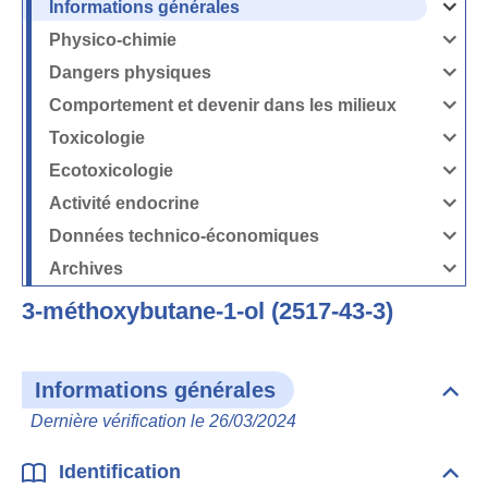
Informations générales
Ouvrir
/
Fermer
Physico-chimie
la
Ouvrir
rubrique
/
Informati
Fermer
Dangers physiques
générales
la
Ouvrir
rubrique
/
Physico-
Fermer
Comportement et devenir dans les milieux
chimie
la
Ouvrir
rubrique
/
Dangers
Fermer
Toxicologie
physique
la
Ouvrir
rubrique
/
Comport
Fermer
Ecotoxicologie
et
la
Ouvrir
devenir
rubrique
/
dans
Toxicolog
Fermer
les
Activité endocrine
la
milieux
Ouvrir
rubrique
/
Ecotoxico
Fermer
Données technico-économiques
la
Ouvrir
rubrique
/
Activité
Fermer
Archives
endocrin
la
Ouvrir
rubrique
/
Données
Fermer
technico-
3-méthoxybutane-1-ol (2517-43-3)
la
économi
rubrique
Archives
Informations générales
Dépli
Info
Dernière vérification le 26/03/2024
géné
Identification
Dépli