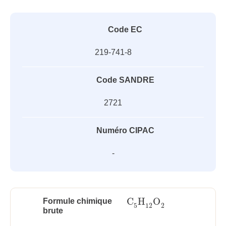
Code EC
219-741-8
Code SANDRE
2721
Numéro CIPAC
-
C
H
O
Formule chimique
C
5
H
12
O
2
5
12
2
brute