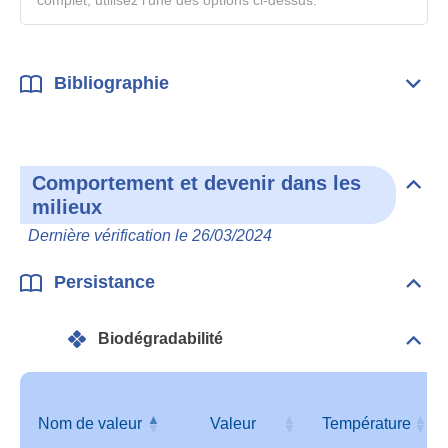
complet, utilisez l'une des options ci-dessus.
Bibliographie
Dépli
Bibl
Comportement et devenir dans les
Dépli
milieux
Com
et
Dernière vérification le 26/03/2024
deve
dan
les
Persistance
Dépli
mili
Pers
Biodégradabilité
Dépli
Info
géné
Nom de valeur
Valeur
Température