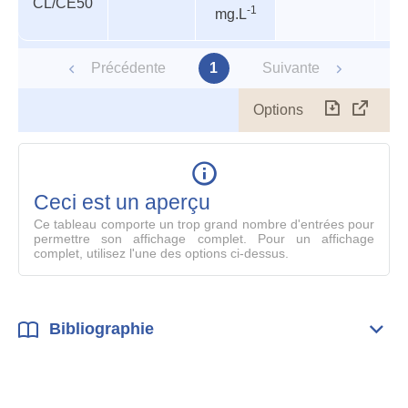
CL/CE50
P
-1
mg.L
Précédente
1
Suivante
Options
Télécharg
Affich
le
table
en
mode
Ceci est un aperçu
compl
Ce tableau comporte un trop grand nombre d'entrées pour
permettre son affichage complet. Pour un affichage
complet, utilisez l'une des options ci-dessus.
Bibliographie
Dépli
Bibl