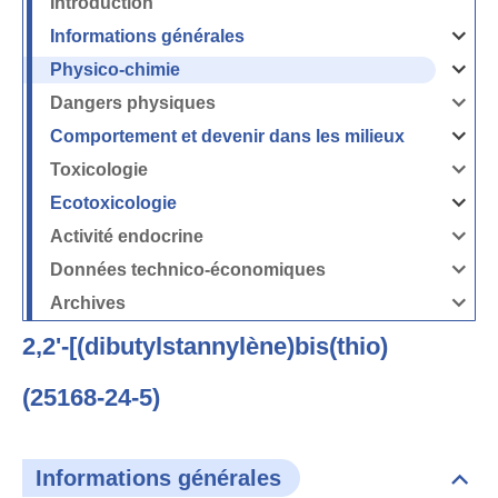
Introduction
Informations générales
Ouvrir
/
Fermer
Physico-chimie
la
Ouvrir
rubrique
/
Informati
Fermer
Dangers physiques
générales
la
Ouvrir
rubrique
/
Physico-
Fermer
Comportement et devenir dans les milieux
chimie
la
Ouvrir
rubrique
/
Dangers
Fermer
Toxicologie
physique
la
Ouvrir
rubrique
/
Comport
Fermer
Ecotoxicologie
et
la
Ouvrir
devenir
rubrique
/
dans
Toxicolog
Fermer
les
Activité endocrine
la
milieux
Ouvrir
rubrique
/
Ecotoxico
Fermer
Données technico-économiques
la
Ouvrir
rubrique
/
Activité
Fermer
Archives
endocrin
la
Ouvrir
rubrique
/
Données
Fermer
technico-
2,2'-[(dibutylstannylène)bis(thio)
la
économi
rubrique
Archives
(25168-24-5)
Informations générales
Dépli