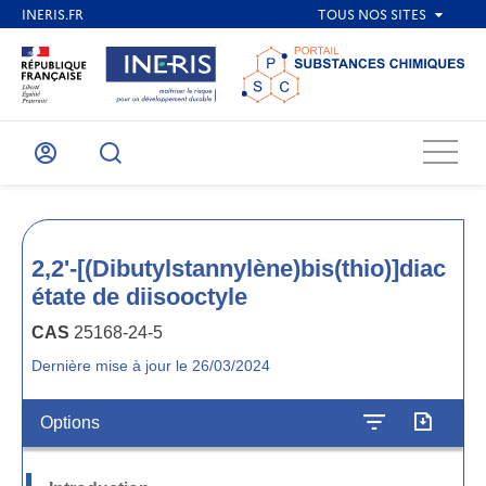
Menu
Mon
Recherche
compte
2,2'-[(Dibutylstannylène)bis(thio)]diac
étate de diisooctyle
CAS
25168-24-5
Dernière mise à jour le 26/03/2024
Options