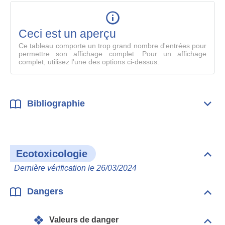
table
en
mode
Ceci est un aperçu
compl
Ce tableau comporte un trop grand nombre d'entrées pour
permettre son affichage complet. Pour un affichage
complet, utilisez l'une des options ci-dessus.
Bibliographie
Dépli
Bibl
Ecotoxicologie
Dépli
Ecot
Dernière vérification le 26/03/2024
Dangers
Dépli
Dan
Valeurs de danger
Dépli