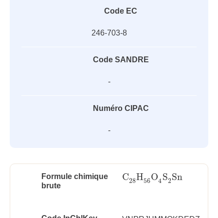
Code EC
246-703-8
Code SANDRE
-
Numéro CIPAC
-
C
H
O
S
Sn
Formule chimique
C
28
H
56
O
4
S
2
Sn
28
56
2
4
brute