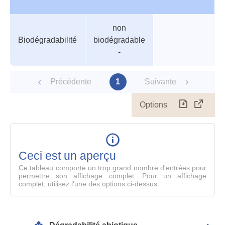
Tableau
Nom de valeur
Valeur
Température
non
des
Biodégradabilité
biodégradable
paramètres
-
Précédente
1
Suivante
Options
Télécharg
Affich
le
table
en
mode
Ceci est un aperçu
compl
Ce tableau comporte un trop grand nombre d'entrées pour
permettre son affichage complet. Pour un affichage
complet, utilisez l'une des options ci-dessus.