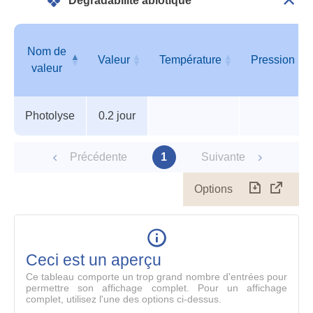
Dégradabilité abiotique
Dépli
Info
géné
Nom de
Valeur
Température
Pression
valeur
Tableau
Nom de
Valeur
Température
Pression
Photolyse
0.2 jour
des
valeur
paramètres
Précédente
1
Suivante
Options
Télécharg
Affich
le
table
en
mode
Ceci est un aperçu
compl
Ce tableau comporte un trop grand nombre d'entrées pour
permettre son affichage complet. Pour un affichage
complet, utilisez l'une des options ci-dessus.