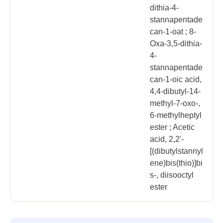
dithia-4-
stannapentade
can-1-oat ; 8-
Oxa-3,5-dithia-
4-
stannapentade
can-1-oic acid,
4,4-dibutyl-14-
methyl-7-oxo-,
6-methylheptyl
ester ; Acetic
acid, 2,2'-
[(dibutylstannyl
ene)bis(thio)]bi
s-, diisooctyl
ester