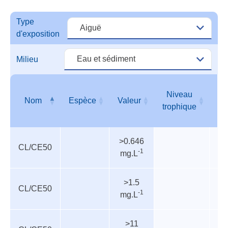
Vale
de
Type
dang
d'exposition
Milieu
Niveau
Nom
Espèce
Valeur
T
trophique
Valeurs
Nom
Espèce
Valeur
Niveau
T
>0.646
de
trophique
CL/CE50
-1
mg.L
danger
>1.5
CL/CE50
In
-1
mg.L
>11