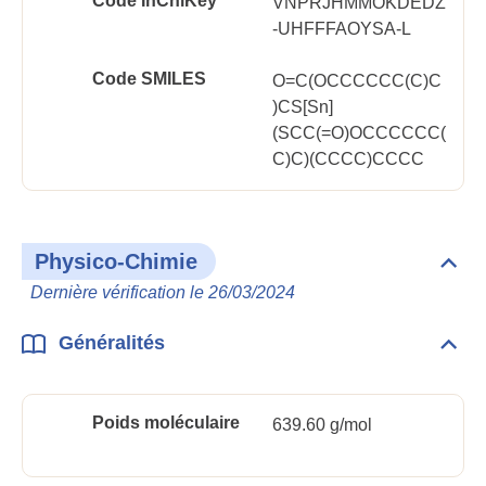
Code InChlKey
VNPRJHMMOKDEDZ
-UHFFFAOYSA-L
Code SMILES
O=C(OCCCCCC(C)C
)CS[Sn]
(SCC(=O)OCCCCCC(
C)C)(CCCC)CCCC
Physico-Chimie
Dépli
Phys
Dernière vérification le 26/03/2024
Chim
Généralités
Dépli
Géné
Poids moléculaire
639.60 g/mol