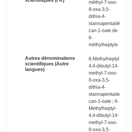
scientifiques (FR)
méthyl-7-oxo-
8-oxa-3,5-
dithia-4-
stannapentadé
can-1-oate de
6-
méthylheptyle
Autres dénominations
6-Methylheptyl
scientifiques (Autre
4,4-dibutyl-14-
langues)
methyl-7-oxo-
8-oxa-3,5-
dithia-4-
stannapentade
can-1-oate ; 6-
Methylheptyl-
4,4-dibutyl-14-
methyl-7-oxo-
8-oxa-3,5-