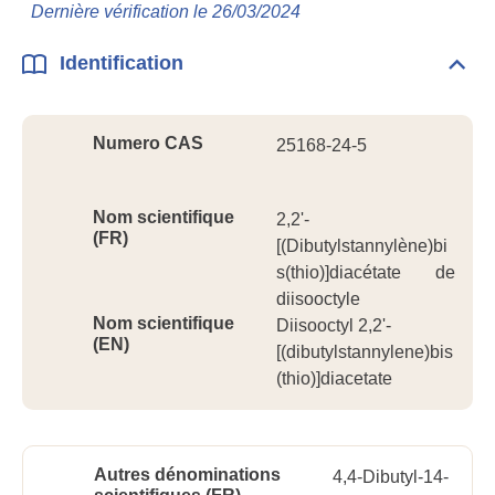
Info
Dernière vérification le 26/03/2024
géné
Identification
Dépli
Ident
Numero CAS
25168-24-5
Nom scientifique
2,2'-
(FR)
[(Dibutylstannylène)bi
s(thio)]diacétate de
diisooctyle
Nom scientifique
Diisooctyl 2,2'-
(EN)
[(dibutylstannylene)bis
(thio)]diacetate
Autres dénominations
4,4-Dibutyl-14-