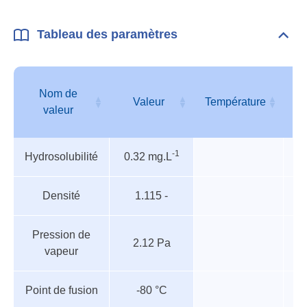
Tableau des paramètres
Dépli
Tabl
des
para
Nom de
Valeur
Température
Pr
valeur
Tableau
Nom de
Valeur
Température
Pr
-1
Hydrosolubilité
0.32 mg.L
des
valeur
paramètres
Densité
1.115 -
Pression de
2.12 Pa
vapeur
Point de fusion
-80 °C