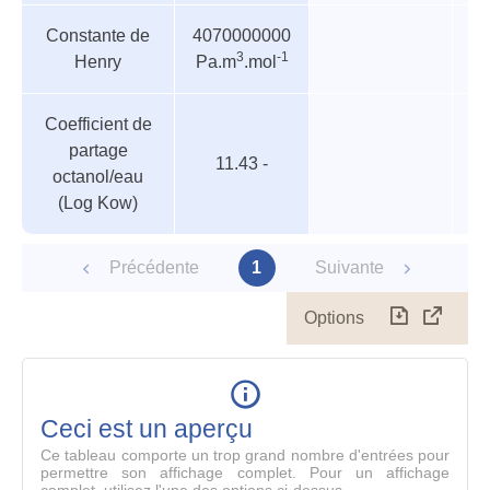
Constante de
4070000000
3
-1
Henry
Pa.m
.mol
Coefficient de
partage
11.43 -
octanol/eau
(Log Kow)
Précédente
1
Suivante
Options
Télécharg
Affich
le
table
en
mode
Ceci est un aperçu
compl
Ce tableau comporte un trop grand nombre d'entrées pour
permettre son affichage complet. Pour un affichage