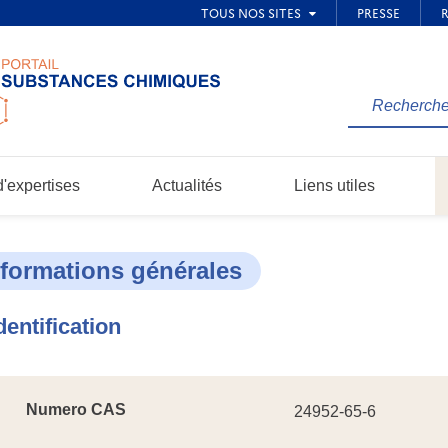
Rechercher
une
information
dans
'expertises
Actualités
Liens utiles
le
site...
nformations générales
dentification
Numero CAS
24952-65-6