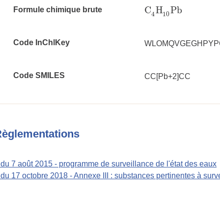
C
H
Pb
Formule chimique brute
C
4
H
10
Pb
10
4
Code InChlKey
WLOMQVGEGHPYPQ
Code SMILES
CC[Pb+2]CC
èglementations
 du 7 août 2015 - programme de surveillance de l'état des eaux
 du 17 octobre 2018 - Annexe III : substances pertinentes à surve