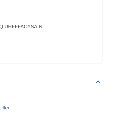
-UHFFFAOYSA-N
Déplier/replier
Règlementations
iller