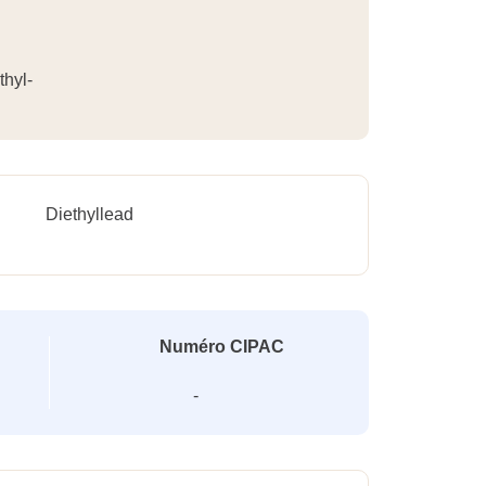
thyl-
Diethyllead
Numéro CIPAC
-